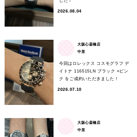
した！
2026.08.04
全てのブランドを見
ロレックス
パテック
る
フィリップ
大阪心斎橋店
中里
今回はロレックス コスモグラフ デ
イトナ 116515LN ブラック ×ピン
オーデマピゲ
ウブロ
カルティエ
ク をご成約いただきました！
2026.07.10
大阪心斎橋店
中里
グランド
オメガ
IWC