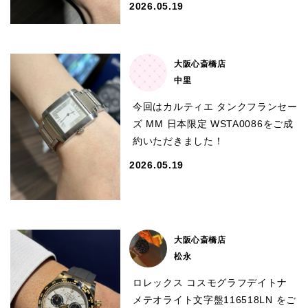
2026.05.19
English
简体中文
繁體中文
한국어
大阪心斎橋店
中里
ภาษาไทย
今回はカルティエ タンクフランセー
ズ MM 日本限定 WSTA0086をご成
約いただきました！
2026.05.19
大阪心斎橋店
松永
ロレックス コスモグラフデイトナ
メテオライト文字盤116518LN をご