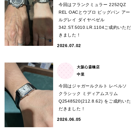
セイコー
今回はフランクミュラー 2252QZ
REL OACとウブロ ビッグバン アー
ルグレイ ダイヤベゼル
342.ST.5010.LR.1104ご成約いただ
きました！
2026.07.02
ヴァシュロン
チューダー
パネライ
コンスタンタン
大阪心斎橋店
中里
今回はジャガールクルト レベルソ
商品の状態から探す
クラシック ミディアムスリム
Q2548520(212.8.62) をご成約いた
新品
未使用品
だきました！
中古品
アンティーク品
2026.06.05
WEB限定品
SALE