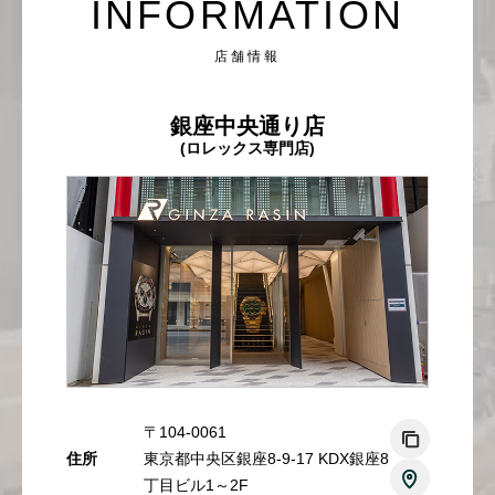
INFORMATION
店舗情報
複数条件で商品を絞り込む
銀座中央通り店
詳細検索はこちら
(ロレックス専門店)
ご利用ガイド
GINZA RASINのプレミアムクオリティについて
送料・お支払方法
ショッピングローンの流れ
よくある質問
〒104-0061
住所
東京都中央区銀座8-9-17 KDX銀座8
お問い合わせ
丁目ビル1～2F