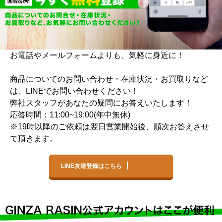
全てのブランドを見
ロレックス
パテック
る
フィリップ
お電話やメールフォームよりも、気軽に身近に！
商品についてのお問い合わせ・在庫状況・お買取りなど
は、LINEでお問い合わせください！
弊社スタッフがあなたの疑問にお答えいたします！
応答時間：11:00~19:00(年中無休)
オーデマピゲ
ウブロ
カルティエ
※19時以降のご依頼は翌日営業開始後、順次お答えさせ
て頂きます。
LINE友達登録はこちら
グランド
オメガ
IWC