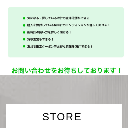
セイコー
ヴァシュロン
チューダー
パネライ
コンスタンタン
商品の状態から探す
新品
未使用品
中古品
アンティーク品
STORE
WEB限定品
SALE