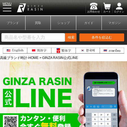
MENU
お問合わせ
カート
ログイン
GINZA RASIN
ブランド
買取
ショップ
ガイド
マガジン
検索
条件を絞込む
高級ブランド時計-HOME
>
GINZA RASIN公式LINE
新規会員登録
ログイン
ブランドから探す