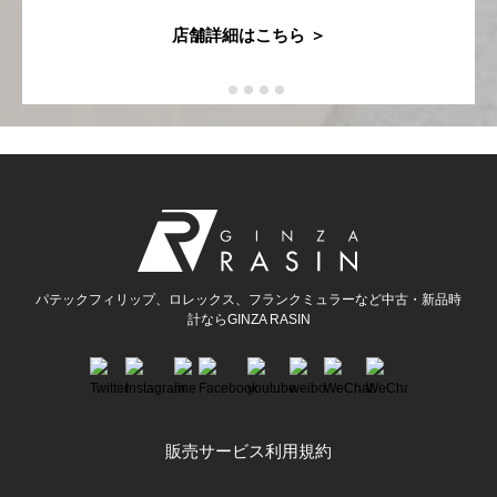
店舗詳細はこちら ＞
買取専門サロン
買取ご成約者様限定5万円クーポン
75%以上保証！中古商品高価買戻し
修理・メンテナンスをご希望の方
修理依頼をする
パテックフィリップ、ロレックス、フランクミュラーなど中古・新品時
計ならGINZA RASIN
修理・メンテンナンスについて
オーバーホールについて
外装仕上げについて
販売サービス利用規約
電池交換について