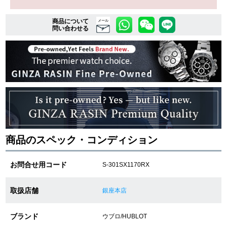
商品について
メール
問い合わせる
複数条件で商品を絞り込む
詳細検索はこちら
ご利用ガイド
GINZA RASINのプレミアムクオリティについて
商品のスペック・コンディション
送料・お支払方法
お問合せ用コード
S-301SX1170RX
ショッピングローンの流れ
よくある質問
取扱店舗
銀座本店
お問い合わせ
ブランド
ウブロ/HUBLOT