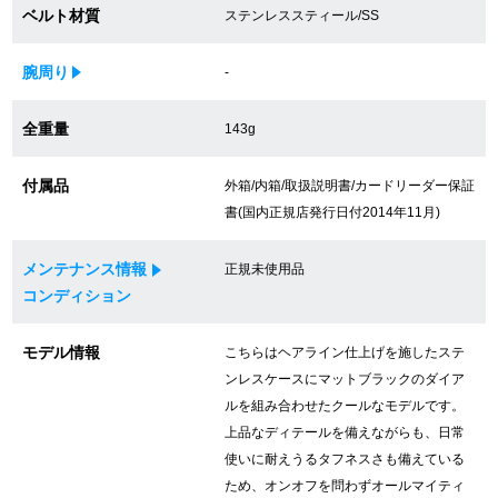
ベルト材質
ステンレススティール/SS
買取専門サロン
腕周り
-
買取ご成約者様限定5万円クーポン
75%以上保証！中古商品高価買戻し
全重量
143g
付属品
外箱/内箱/取扱説明書/カードリーダー保証
書(国内正規店発行日付2014年11月)
修理・メンテナンスをご希望の方
メンテナンス情報
正規未使用品
修理依頼をする
コンディション
修理・メンテンナンスについて
モデル情報
こちらはヘアライン仕上げを施したステ
ンレスケースにマットブラックのダイア
オーバーホールについて
ルを組み合わせたクールなモデルです。
外装仕上げについて
上品なディテールを備えながらも、日常
使いに耐えうるタフネスさも備えている
電池交換について
ため、オンオフを問わずオールマイティ