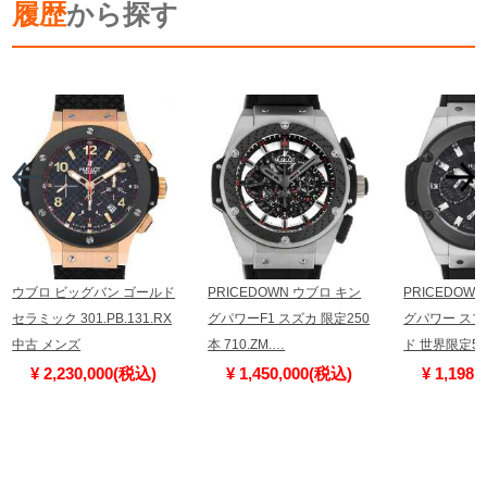
履歴
から探す
ウブロ ビッグバン ゴールド
PRICEDOWN ウブロ キン
PRICEDOW
セラミック 301.PB.131.RX
グパワーF1 スズカ 限定250
グパワー ス
中古 メンズ
本 710.ZM.…
ド 世界限定50
¥ 2,230,000(税込)
¥ 1,450,000(税込)
¥ 1,198