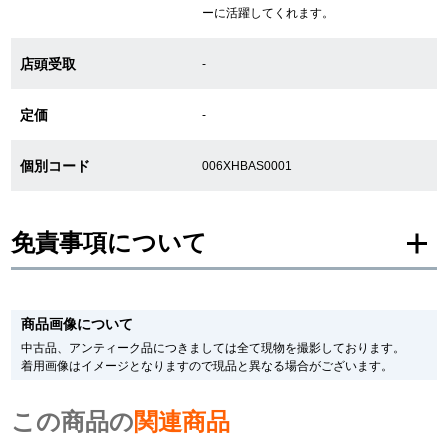
ーに活躍してくれます。
店頭受取
GINZA RASINについて
-
定価
-
お客様の声・口コミ
GINZA RASINの中古腕時計について
個別コード
006XHBAS0001
スタッフフォト
免責事項について
受賞歴
※新品・未使用品の商品画像は、同一モデルの画像を使用し掲載致しておりま
求人情報
す。
商品画像について
メーカー保護シールの有無に個体差がございますのでご了承下さいませ。
また、メーカーにてマイナーチェンジがなされる場合がございますが、在庫品
中古品、アンティーク品につきましては全て現物を撮影しております。
の仕様で販売させていただきますので予めご了承の程お願いいたします。
着用画像はイメージとなりますので現品と異なる場合がございます。
尚、中古品、アンティーク品につきましては現品を撮影しております。
店舗情報
※光の加減やモニターの設定により、実際の商品と色目が異なる場合がござい
この商品の
ます。
関連商品
銀座中央通り店
銀座本店
※シリアルナンバーや限定番号につきましては、プライバシーの関係上WEBへ