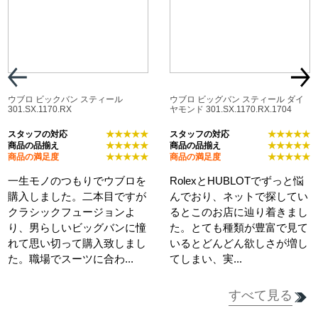
ウブロ ビックバン スティール
ウブロ ビッグバン スティール ダイ
301.SX.1170.RX
ヤモンド 301.SX.1170.RX.1704
スタッフの対応
★★★★★
スタッフの対応
★★★★★
商品の品揃え
★★★★★
商品の品揃え
★★★★★
商品の満足度
★★★★★
商品の満足度
★★★★★
一生モノのつもりでウブロを
RolexとHUBLOTでずっと悩
購入しました。二本目ですが
んでおり、ネットで探してい
クラシックフュージョンよ
るとこのお店に辿り着きまし
り、男らしいビッグバンに憧
た。とても種類が豊富で見て
れて思い切って購入致しまし
いるとどんどん欲しさが増し
た。職場でスーツに合わ...
てしまい、実...
すべて見る