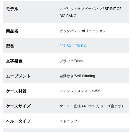
モデル
スピリットオブビッグバン / SPIRIT OF
BIG BANG
ショップサービス
商品名
ビッグバン エボリューション
保証・アフターサービス
ラッピングサービス
型番
301.SX.1170.RX
腕時計サイズ調整サービス
文字盤色
ブラック/Black
店舗受け取りサービス
ムーブメント
自動巻き/Self-Winding
店舗取り寄せサービス
ケース材質
ステンレススティール/SS
ケースサイズ
ケース：直径 44.0mm (リューズ含まず）
買取・下取りをご希望の方
ベルトタイプ
ストラップ
買取・下取りはこちら