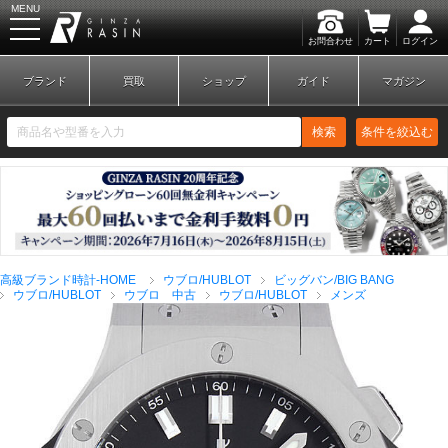
MENU
お問合わせ
カート
ログイン
GINZA RASIN
ブランド
買取
ショップ
ガイド
マガジン
検索
条件を絞込む
新規会員登録
ログイン
高級ブランド時計-HOME
ウブロ/HUBLOT
ビッグバン/BIG BANG
ブランドから探す
ウブロ/HUBLOT
ウブロ 中古
ウブロ/HUBLOT
メンズ