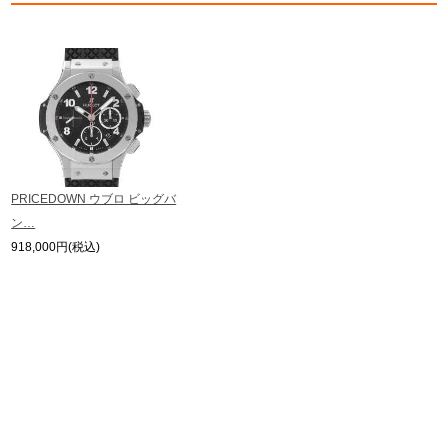
の掲載を控えております。
新宿店
大阪心斎橋店
またお電話でお問い合わせ頂きましてもお答えできません。
※当店では店頭販売も行っております為、サイトでのご注文と店頭処理との時
間差で在庫切れになる場合がございます。
買取サロン
予めご了承くださいませ。
また、ご来店にてご購入を希望される場合にも、事前に在庫の確認をお電話か
メールにてお問い合わせいただけますようお願いいたします。
※アンティーク品やユーズド品の場合、外装および内部機械に代替部品を使用
GINZA RASIN公式ブログ
している場合がございます。
※表示の定価は、入荷時の価格となっております。
WEBマガジン
買取ブログ
PRICEDOWN ウブロ ビッグバ
現在の定価と異なる場合がございますのでご了承くださいませ。
ン…
918,000円(税込)
SNS・動画
For Overseas Customers
English
简体中文