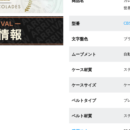
商品名
カ
世界
型番
CBS
文字盤色
ブラ
ムーブメント
自動巻
ケース材質
ステ
ケースサイズ
ケー
ベルトタイプ
ブ
ベルト材質
ス