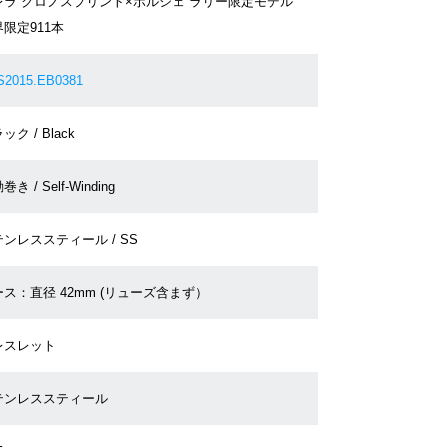
レラ クロノスプリント×ポルシェ ラリー限定モデル
限定911本
2015.EB0381
ック / Black
き / Self-Winding
ンレススティール / SS
ス：直径 42mm (リューズ含まず）
レスレット
テンレススティール