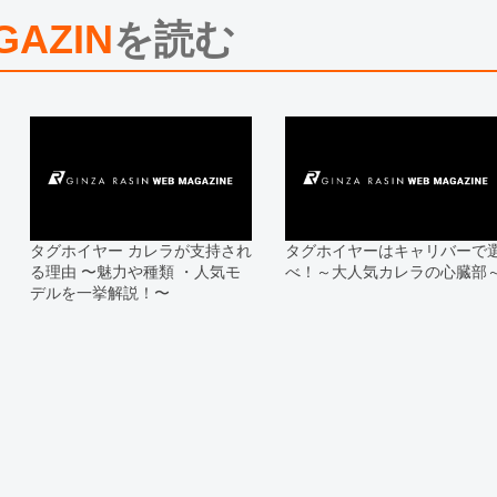
※シリアルナンバーや限定番号につ
えております。
GAZIN
を読む
またお電話でお問い合わせ頂きまし
※当店では店頭販売も行っておりま
切れになる場合がございます。
予めご了承くださいませ。
また、ご来店にてご購入を希望され
お問い合わせいただけますようお願
※アンティーク品やユーズド品の場
合がございます。
※表示の定価は、入荷時の価格とな
タグホイヤー カレラが支持され
タグホイヤーはキャリバーで
現在の定価と異なる場合がございま
る理由 〜魅力や種類 ・人気モ
べ！～大人気カレラの心臓部
デルを一挙解説！〜