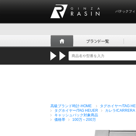
パテックフィ
GINZA RASIN
高級ブランド時計-HOME
タグホイヤー/TAG HE
タグホイヤー/TAG HEUER
カレラ/CARRERA
キャッシュバック対象商品
価格帯
100万～200万