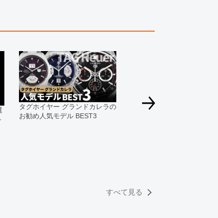
きましては、プライバシーの関係上WEBへの掲載を控
てもお答えできません。
す為、サイトでのご注文と店頭処理との時間差で在庫
る場合にも、事前に在庫の確認をお電話かメールにて
いいたします。
合、外装および内部機械に代替部品を使用している場
っております。
タグホイヤー グランドカレラの
選
すのでご了承くださいませ。
お勧め人気モデル BEST3
～
2025年タグホイヤー新作モ
を一挙紹介｜Watches And
Wonders Geneva 2025
すべて見る