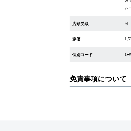
製キ
ム
店頭受取
可
定価
1,5
個別コード
1F
免責事項について
※新品・未使用品の商品画像は、同
メーカー保護シールの有無に個体差
また、メーカーにてマイナーチェン
売させていただきますので予めご了
尚、中古品、アンティーク品につき
※光の加減やモニターの設定により