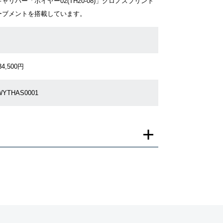
ャリバー「ホイヤー02(TH20-08)」クロノスプリント
ーブメントを搭載しています。
34,500円
WYTHAS0001
一モデルの画像を使用し掲載致しております。
がございますのでご了承下さいませ。
ジがなされる場合がございますが、在庫品の仕様で販
承の程お願いいたします。
ましては現品を撮影しております。
、実際の商品と色目が異なる場合がございます。