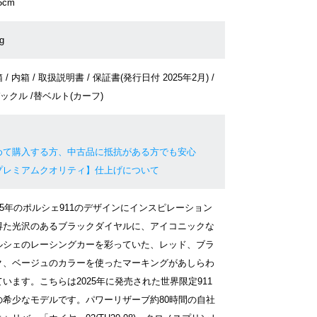
5cm
g
 / 内箱 / 取扱説明書 / 保証書(発行日付 2025年2月) /
ックル /替ベルト(カーフ)
めて購入する方、中古品に抵抗がある方でも安心
プレミアムクオリティ】仕上げについて
965年のポルシェ911のデザインにインスピレーション
得た光沢のあるブラックダイヤルに、アイコニックな
ルシェのレーシングカーを彩っていた、レッド、ブラ
ク、ベージュのカラーを使ったマーキングがあしらわ
ています。こちらは2025年に発売された世界限定911
の希少なモデルです。パワーリザーブ約80時間の自社