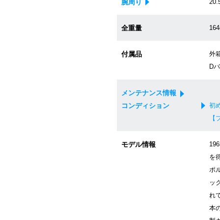
腕周り
20.
全重量
164
付属品
外箱
Dバ
メンテナンス情報
コンディション
初
【
モデル情報
1
を
ポ
ッ
れ
本