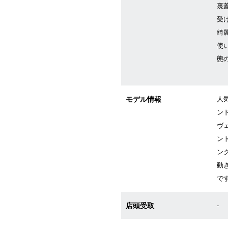
裏
受
綺
使
態
モデル情報
人
ン
ヴ
ン
ン
動
で
店頭受取
-