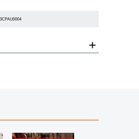
63CPAU0004
一モデルの画像を使用し掲載致しております。
がございますのでご了承下さいませ。
ジがなされる場合がございますが、在庫品の仕様で販
承の程お願いいたします。
ましては現品を撮影しております。
、実際の商品と色目が異なる場合がございます。
きましては、プライバシーの関係上WEBへの掲載を控
てもお答えできません。
す為、サイトでのご注文と店頭処理との時間差で在庫
る場合にも、事前に在庫の確認をお電話かメールにて