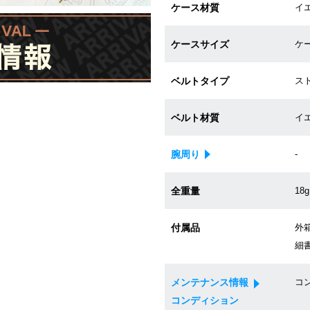
ケース材質
イ
ケースサイズ
ケー
ベルトタイプ
ス
ベルト材質
イ
腕周り
-
全重量
18g
付属品
外
細書
メンテナンス情報
コン
コンディション