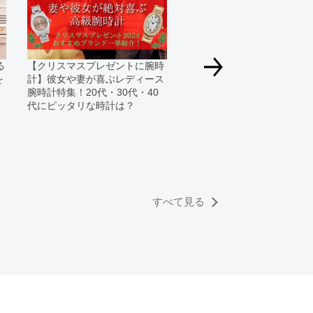
いいたします。
合、外装および内部機械に代替部品を使用している場
っております。
る
【クリスマスプレゼントに腕時
すのでご了承くださいませ。
を
計】彼女や妻が喜ぶレディース
腕時計特集！20代・30代・40
代にピッタリな時計は？
一生モノになるレディース
計はコレ！センス良い女性
時計決定版
すべて見る