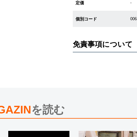
定価
-
個別コード
00
免責事項について
※新品・未使用品の商品画像は、同
メーカー保護シールの有無に個体差
また、メーカーにてマイナーチェン
売させていただきますので予めご了
尚、中古品、アンティーク品につき
※光の加減やモニターの設定により
※シリアルナンバーや限定番号につ
えております。
GAZIN
を読む
またお電話でお問い合わせ頂きまし
※当店では店頭販売も行っておりま
切れになる場合がございます。
予めご了承くださいませ。
また、ご来店にてご購入を希望され