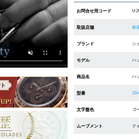
お問合せ用コード
U-2
取扱店舗
銀
ブランド
ショ
モデル
ハッ
商品名
ハ
型番
20/
文字盤色
ゴー
ムーブメント
クォ