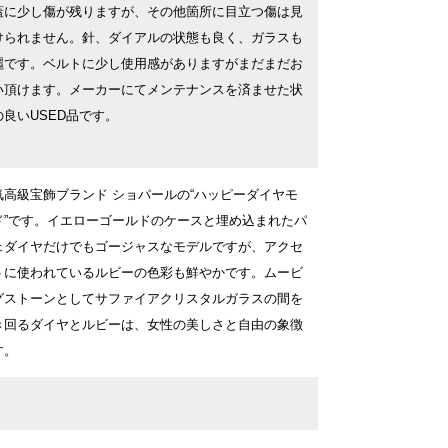
蓋に少し傷が残りますが、その他箇所に目立つ傷は見
けられません。針、ダイアルの状態も良く、ガラスも
麗です。ベルトに少し使用感がありますがまだまだお
い頂けます。メーカーにてメンテナンスを済ませた状
の良いUSED品です。
気高級宝飾ブランド ショパールの“ハッピーダイヤモ
ド”です。イエローゴールドのケースと埋め込まれたパ
ェダイヤだけでもゴージャスなモデルですが、アクセ
トに使われているルビーの色彩も鮮やかです。ムービ
グストーンとしてサファイアクリスタルガラスの間を
き回るダイヤとルビーは、女性の美しさと自由の象徴
す。