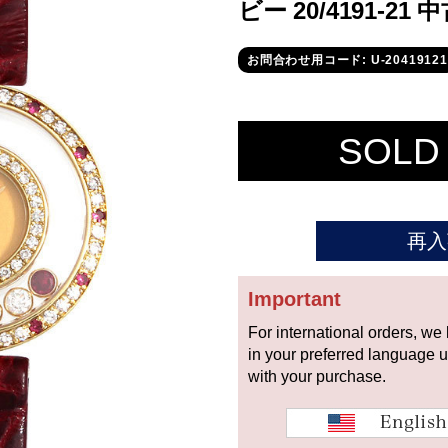
ビー 20/4191-2
お問合わせ用コード: U-20419121
SOLD
再入
Important
For international orders, we
in your preferred language 
with your purchase.