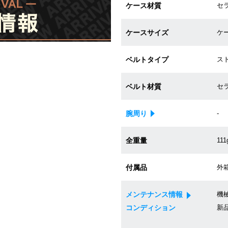
ケース材質
セラ
ケースサイズ
ケー
ベルトタイプ
ス
ベルト材質
セラ
腕周り
-
全重量
111
付属品
外箱
メンテナンス情報
機械
コンディション
新