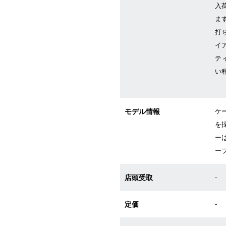
入
ま
打
イ
テ
い
モデル情報
ケ
を
ー
ーブ
店頭受取
-
定価
-