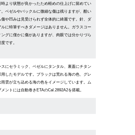
荷時より状態が良かったため軽めの仕上げに留めてい
す。ベゼルやバックルに微細な傷は残りますが、酷い
ち傷や凹みは見受けられず全体的に綺麗です。針、ダ
アルに特筆すべきダメージはありません。ガラスコー
ィングに僅かに傷がありますが、肉眼では分かりづら
程度です。
ースにセラミック、ベゼルにタンタル、裏蓋にチタン
採用したモデルです。ブラックは荒れる海の色、グレ
は雨雲が立ち込める海の色をイメージしています。ム
メントには自動巻きETAのCal.2892A2を搭載。