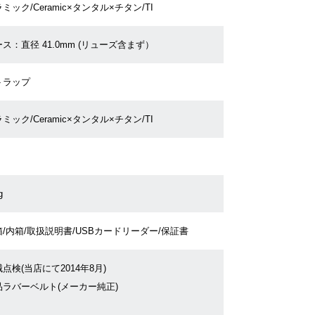
ミック/Ceramic×タンタル×チタン/TI
ス：直径 41.0mm (リューズ含まず）
トラップ
ミック/Ceramic×タンタル×チタン/TI
g
/内箱/取扱説明書/USBカードリーダー/保証書
点検(当店にて2014年8月)
品ラバーベルト(メーカー純正)