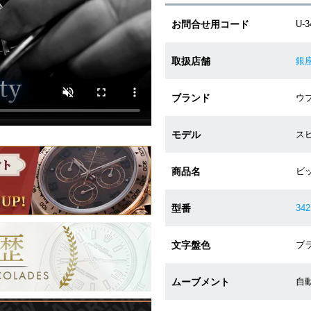
お問合せ用コード
U-3
取扱店舗
銀
ブランド
ウブ
モデル
スピ
商品名
ビ
型番
342
文字盤色
ブラ
ムーブメント
自動