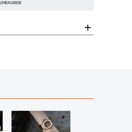
7UHBAU0008
一モデルの画像を使用し掲載致しております。
がございますのでご了承下さいませ。
ジがなされる場合がございますが、在庫品の仕様で販
承の程お願いいたします。
ましては現品を撮影しております。
、実際の商品と色目が異なる場合がございます。
きましては、プライバシーの関係上WEBへの掲載を控
てもお答えできません。
す為、サイトでのご注文と店頭処理との時間差で在庫
る場合にも、事前に在庫の確認をお電話かメールにて
いいたします。
合、外装および内部機械に代替部品を使用している場