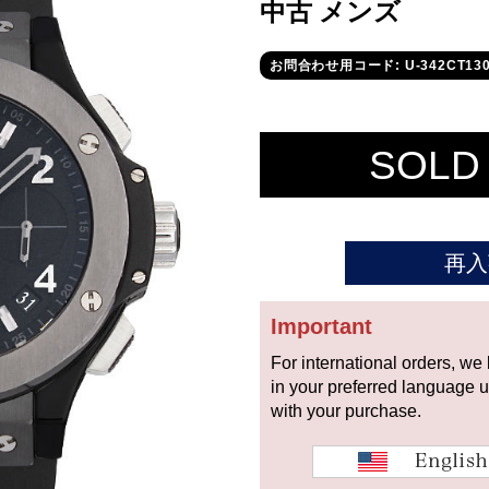
中古 メンズ
お問合わせ用コード: U-342CT13
SOLD
再入
Important
For international orders, we
in your preferred language 
with your purchase.