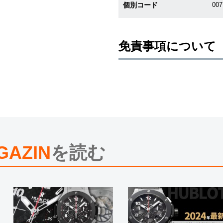
個別コード
00
免責事項について
※新品・未使用品の商品画像は、同
メーカー保護シールの有無に個体差
また、メーカーにてマイナーチェン
売させていただきますので予めご了
尚、中古品、アンティーク品につき
※光の加減やモニターの設定により
※シリアルナンバーや限定番号につ
えております。
GAZIN
を読む
またお電話でお問い合わせ頂きまし
※当店では店頭販売も行っておりま
切れになる場合がございます。
予めご了承くださいませ。
また、ご来店にてご購入を希望され
お問い合わせいただけますようお願
※アンティーク品やユーズド品の場