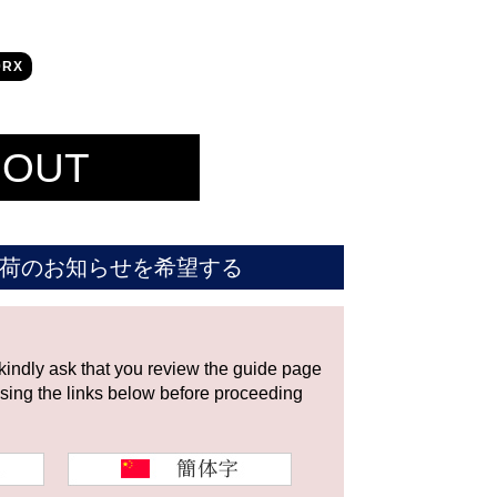
0RX
 OUT
荷のお知らせを希望する
 kindly ask that you review the guide page
using the links below before proceeding