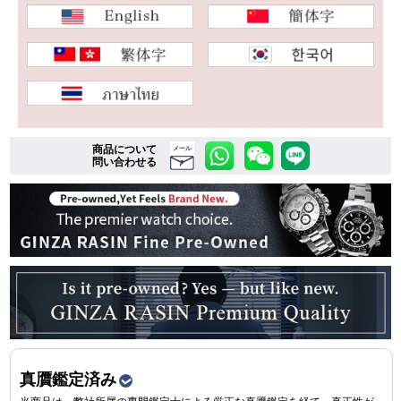
複数条件で商品を絞り込む
詳細検索はこちら
商品について
メール
問い合わせる
ご利用ガイド
GINZA RASINのプレミアムクオリティについて
送料・お支払方法
ショッピングローンの流れ
よくある質問
お問い合わせ
真贋鑑定済み