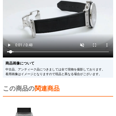
※光の加減やモニターの設定により、実際の商品と色目が異なる場合がござい
ます。
※シリアルナンバーや限定番号につきましては、プライバシーの関係上WEBへ
の掲載を控えております。
またお電話でお問い合わせ頂きましてもお答えできません。
※当店では店頭販売も行っております為、サイトでのご注文と店頭処理との時
間差で在庫切れになる場合がございます。
予めご了承くださいませ。
また、ご来店にてご購入を希望される場合にも、事前に在庫の確認をお電話か
メールにてお問い合わせいただけますようお願いいたします。
※アンティーク品やユーズド品の場合、外装および内部機械に代替部品を使用
している場合がございます。
※表示の定価は、入荷時の価格となっております。
商品画像について
現在の定価と異なる場合がございますのでご了承くださいませ。
中古品、アンティーク品につきましては全て現物を撮影しております。
着用画像はイメージとなりますので現品と異なる場合がございます。
この商品の
関連商品