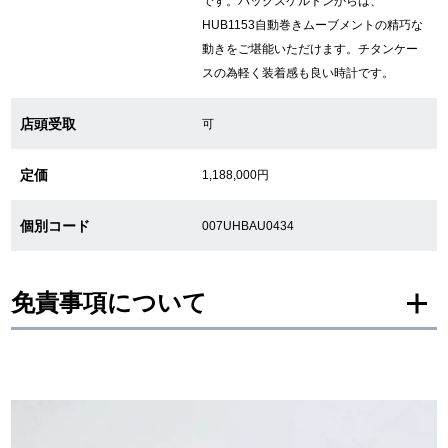
です。バックスケルトンからは、
HUB1153自動巻きムーブメントの精巧な
繁體中文
한국어
動きをご堪能いただけます。チタンケー
スの為軽く装着感も良い時計です。
ภาษาไทย
店頭受取
可
定価
1,188,000円
個別コード
007UHBAU0434
免責事項について
※新品・未使用品の商品画像は、同一モデルの画像を使用し掲載致しておりま
す。
メーカー保護シールの有無に個体差がございますのでご了承下さいませ。
また、メーカーにてマイナーチェンジがなされる場合がございますが、在庫品
の仕様で販売させていただきますので予めご了承の程お願いいたします。
尚、中古品、アンティーク品につきましては現品を撮影しております。