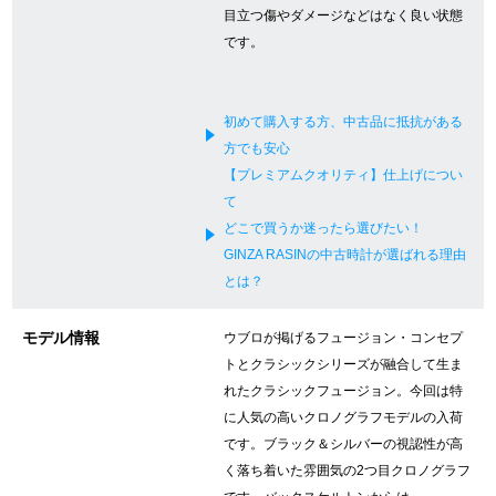
目立つ傷やダメージなどはなく良い状態
新宿店
大阪心斎橋店
です。
買取サロン
初めて購入する方、中古品に抵抗がある
方でも安心
GINZA RASIN公式ブログ
【プレミアムクオリティ】仕上げについ
て
WEBマガジン
買取ブログ
どこで買うか迷ったら選びたい！
GINZA RASINの中古時計が選ばれる理由
とは？
SNS・動画
モデル情報
ウブロが掲げるフュージョン・コンセプ
トとクラシックシリーズが融合して生ま
れたクラシックフュージョン。今回は特
に人気の高いクロノグラフモデルの入荷
For Overseas Customers
です。ブラック＆シルバーの視認性が高
く落ち着いた雰囲気の2つ目クロノグラフ
English
简体中文