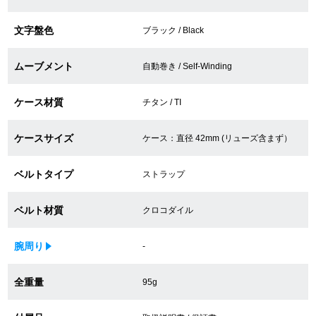
買取専門サロン
文字盤色
ブラック / Black
買取ご成約者様限定5万円クーポン
ムーブメント
自動巻き / Self-Winding
75%以上保証！中古商品高価買戻し
ケース材質
チタン / TI
ケースサイズ
ケース：直径 42mm (リューズ含まず）
修理・メンテナンスをご希望の方
ベルトタイプ
ストラップ
修理依頼をする
ベルト材質
修理・メンテンナンスについて
クロコダイル
オーバーホールについて
腕周り
-
外装仕上げについて
全重量
95g
電池交換について