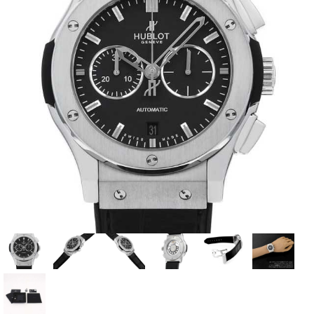
全てのブランドを見
ロレックス
パテック
る
フィリップ
オーデマピゲ
ウブロ
カルティエ
グランド
オメガ
IWC