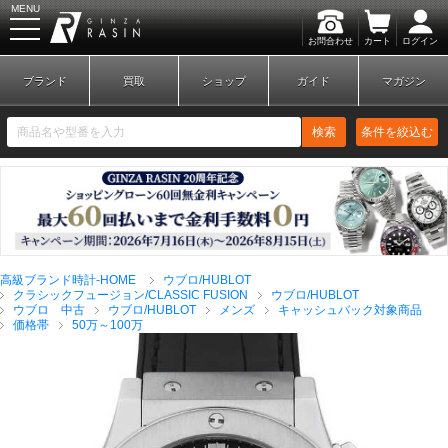
MENU
お問合わせ
カート
ログイン
GINZA RASIN
ブランド
買取
ショップ
ガイド
マガジン
検索
条件を絞込む
新規会員登録
ログイン
高級ブランド時計-HOME
ウブロ/HUBLOT
ブランドから探す
クラシックフュージョン/CLASSIC FUSION
ウブロ/HUBLOT
ウブロ 中古
ウブロ/HUBLOT
メンズ
キャッシュバック対象商品
価格帯
50万～100万