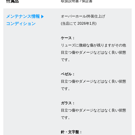
付属品
取扱説明書 / 保証書
メンテナンス情報
オーバーホール/外装仕上げ
GINZA RASINについて
コンディション
(当店にて 2026年1月)
お客様の声・口コミ
ケース：
リューズに微細な傷が残りますがその他
GINZA RASINの中古腕時計について
目立つ傷やダメージなどはなく良い状態
です。
スタッフフォト
ベゼル：
受賞歴
目立つ傷やダメージなどはなく良い状態
です。
求人情報
ガラス：
目立つ傷やダメージなどはなく良い状態
店舗情報
です。
銀座中央通り店
銀座本店
針・文字盤：