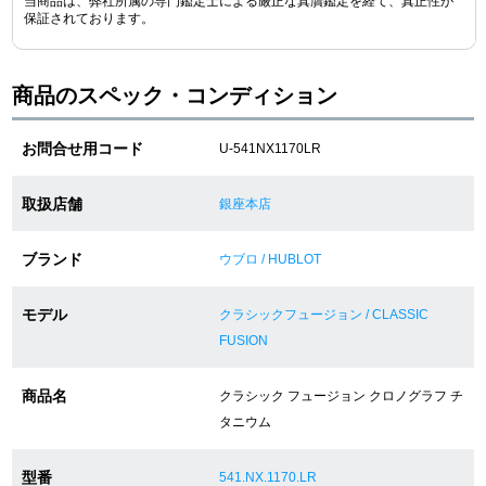
当商品は、弊社所属の専門鑑定士による厳正な真贋鑑定を経て、真正性が
保証されております。
ショップサービス
商品のスペック・コンディション
保証・アフターサービス
お問合せ用コード
U-541NX1170LR
ラッピングサービス
取扱店舗
銀座本店
腕時計サイズ調整サービス
ブランド
ウブロ / HUBLOT
店舗受け取りサービス
モデル
店舗取り寄せサービス
クラシックフュージョン / CLASSIC
FUSION
商品名
クラシック フュージョン クロノグラフ チ
買取・下取りをご希望の方
タニウム
買取・下取りはこちら
型番
541.NX.1170.LR