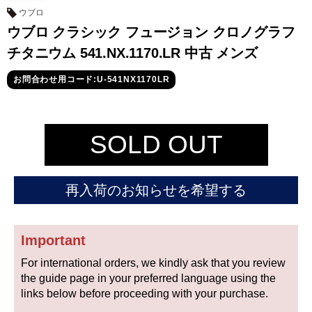
セイコー
ウブロ
ウブロ クラシック フュージョン クロノグラフ
チタニウム 541.NX.1170.LR 中古 メンズ
お問合わせ用コード:U-541NX1170LR
ヴァシュロン
チューダー
パネライ
SOLD OUT
コンスタンタン
再入荷のお知らせを希望する
商品の状態から探す
新品
未使用品
Important
For international orders, we kindly ask that you review
中古品
アンティーク品
the guide page in your preferred language using the
links below before proceeding with your purchase.
WEB限定品
SALE