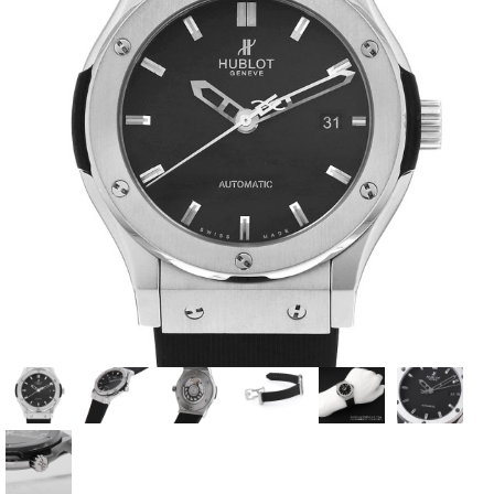
全てのブランドを見
ロレックス
パテック
る
フィリップ
オーデマピゲ
ウブロ
カルティエ
グランド
オメガ
IWC