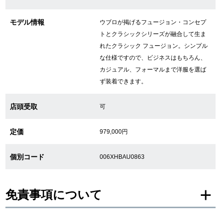
新宿店
大阪心斎橋店
モデル情報
ウブロが掲げるフュージョン・コンセプ
買取サロン
トとクラシックシリーズが融合して生ま
れたクラシック フュージョン。シンプル
な仕様ですので、ビジネスはもちろん、
カジュアル、フォーマルまで洋服を選ば
GINZA RASIN公式ブログ
ず装着できます。
WEBマガジン
買取ブログ
店頭受取
可
定価
979,000円
SNS・動画
個別コード
006XHBAU0863
For Overseas Customers
免責事項について
English
简体中文
※新品・未使用品の商品画像は、同一モデルの画像を使用し掲載致しておりま