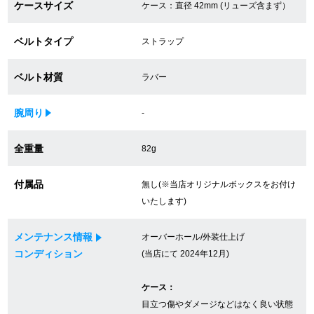
ケースサイズ
ケース：直径 42mm (リューズ含まず）
買取専門サロン
ベルトタイプ
ストラップ
買取ご成約者様限定5万円クーポン
ベルト材質
ラバー
75%以上保証！中古商品高価買戻し
腕周り
-
修理・メンテナンスをご希望の方
全重量
82g
修理依頼をする
付属品
無し(※当店オリジナルボックスをお付け
いたします)
修理・メンテンナンスについて
メンテナンス情報
オーバーホール/外装仕上げ
オーバーホールについて
コンディション
(当店にて 2024年12月)
外装仕上げについて
ケース：
電池交換について
目立つ傷やダメージなどはなく良い状態