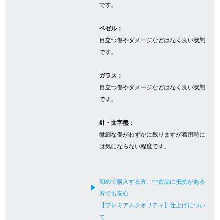
です。
ベゼル：
GINZA RASINについて
目立つ傷やダメージなどはなく良い状態
です。
お客様の声・口コミ
ガラス：
GINZA RASINの中古腕時計について
目立つ傷やダメージなどはなく良い状態
です。
スタッフフォト
針・文字盤：
受賞歴
微細な傷がわずかに残りますが着用時に
求人情報
は気にならない程度です。
初めて購入する方、中古品に抵抗がある
店舗情報
方でも安心
【プレミアムクオリティ】仕上げについ
銀座中央通り店
銀座本店
て