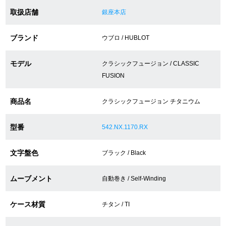
取扱店舗
銀座本店
ショップサービス
ブランド
ウブロ / HUBLOT
保証・アフターサービス
モデル
クラシックフュージョン / CLASSIC
FUSION
ラッピングサービス
腕時計サイズ調整サービス
商品名
クラシックフュージョン チタニウム
店舗受け取りサービス
型番
542.NX.1170.RX
店舗取り寄せサービス
文字盤色
ブラック / Black
ムーブメント
自動巻き / Self-Winding
買取・下取りをご希望の方
ケース材質
チタン / TI
買取・下取りはこちら