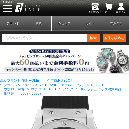
MENU
お問合わせ
カート
ログイン
GINZA RASIN
ブランド
買取
ショップ
ガイド
マガジン
検索
条件を絞込む
新規会員登録
ログイン
高級ブランド時計-HOME
ウブロ/HUBLOT
ブランドから探す
クラシックフュージョン/CLASSIC FUSION
ウブロ/HUBLOT
ウブロ 中古
ウブロ/HUBLOT
メンズ
キャッシュバック対象商品
価格帯
50万～100万