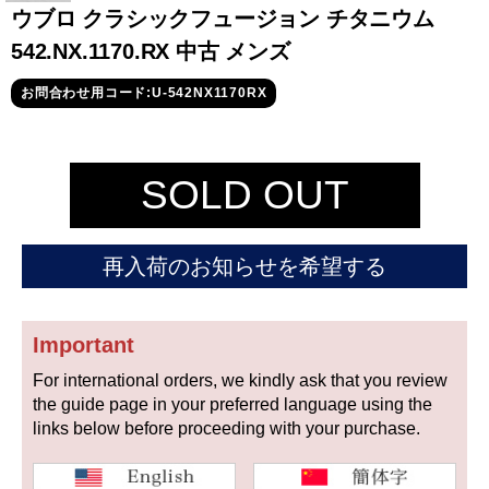
セイコー
ウブロ クラシックフュージョン チタニウム
542.NX.1170.RX 中古 メンズ
お問合わせ用コード:U-542NX1170RX
SOLD OUT
ヴァシュロン
チューダー
パネライ
コンスタンタン
再入荷のお知らせを希望する
商品の状態から探す
Important
新品
未使用品
For international orders, we kindly ask that you review
the guide page in your preferred language using the
中古品
アンティーク品
links below before proceeding with your purchase.
WEB限定品
SALE