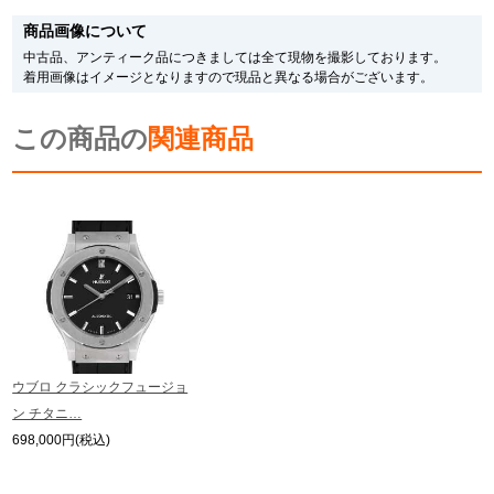
す。
商品画像について
メーカー保護シールの有無に個体差がございますのでご了承下さいませ。
また、メーカーにてマイナーチェンジがなされる場合がございますが、在庫品
繁體中文
한국어
中古品、アンティーク品につきましては全て現物を撮影しております。
の仕様で販売させていただきますので予めご了承の程お願いいたします。
着用画像はイメージとなりますので現品と異なる場合がございます。
尚、中古品、アンティーク品につきましては現品を撮影しております。
※光の加減やモニターの設定により、実際の商品と色目が異なる場合がござい
ภาษาไทย
この商品の
ます。
関連商品
※シリアルナンバーや限定番号につきましては、プライバシーの関係上WEBへ
の掲載を控えております。
またお電話でお問い合わせ頂きましてもお答えできません。
※当店では店頭販売も行っております為、サイトでのご注文と店頭処理との時
間差で在庫切れになる場合がございます。
予めご了承くださいませ。
また、ご来店にてご購入を希望される場合にも、事前に在庫の確認をお電話か
メールにてお問い合わせいただけますようお願いいたします。
※アンティーク品やユーズド品の場合、外装および内部機械に代替部品を使用
している場合がございます。
※表示の定価は、入荷時の価格となっております。
ウブロ クラシックフュージョ
現在の定価と異なる場合がございますのでご了承くださいませ。
ン チタニ…
698,000円(税込)