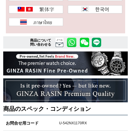
複数条件で商品を絞り込む
詳細検索はこちら
商品について
メール
問い合わせる
ご利用ガイド
GINZA RASINのプレミアムクオリティについて
送料・お支払方法
ショッピングローンの流れ
商品のスペック・コンディション
よくある質問
お問い合わせ
お問合せ用コード
U-542NX1170RX