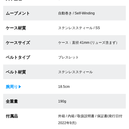
買取専門サロン
ムーブメント
自動巻き / Self-Winding
買取ご成約者様限定5万円クーポン
ケース材質
ステンレススティール / SS
75%以上保証！中古商品高価買戻し
ケースサイズ
ケース：直径 41mm (リューズ含まず）
ベルトタイプ
修理・メンテナンスをご希望の方
ブレスレット
ベルト材質
ステンレススティール
修理依頼をする
修理・メンテンナンスについて
腕周り
18.5cm
オーバーホールについて
全重量
190g
外装仕上げについて
付属品
外箱 / 内箱 / 取扱説明書 / 保証書(発行日付
2022年9月)
電池交換について