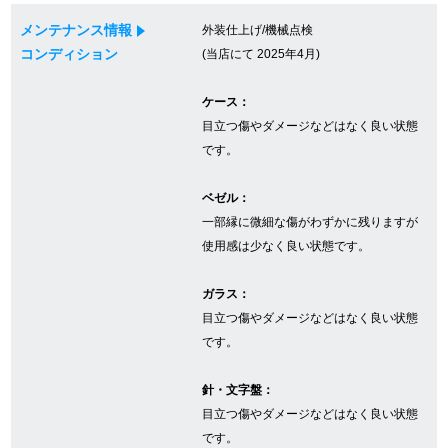
メンテナンス情報
外装仕上げ/機械点検
コンディション
(当店にて 2025年4月)
GINZA RASINについて
ケース：
お客様の声・口コミ
目立つ傷やダメージなどはなく良い状態
です。
GINZA RASINの中古腕時計について
ベゼル：
スタッフフォト
一部縁に微細な傷がわずかに残りますが
使用感は少なく良い状態です。
受賞歴
ガラス：
求人情報
目立つ傷やダメージなどはなく良い状態
です。
店舗情報
針・文字盤：
目立つ傷やダメージなどはなく良い状態
銀座中央通り店
銀座本店
です。