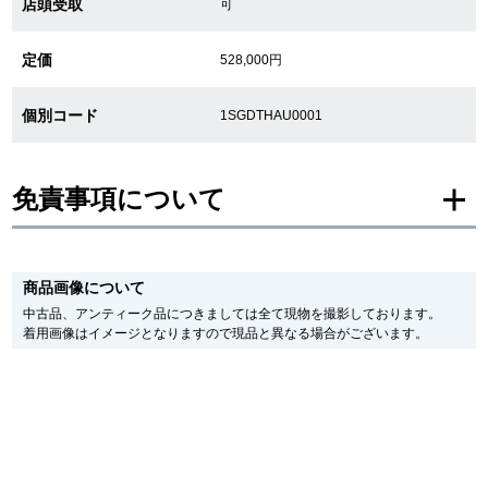
店頭受取
可
繁體中文
한국어
定価
528,000円
個別コード
1SGDTHAU0001
ภาษาไทย
免責事項について
※新品・未使用品の商品画像は、同一モデルの画像を使用し掲載致しておりま
す。
商品画像について
メーカー保護シールの有無に個体差がございますのでご了承下さいませ。
また、メーカーにてマイナーチェンジがなされる場合がございますが、在庫品
中古品、アンティーク品につきましては全て現物を撮影しております。
の仕様で販売させていただきますので予めご了承の程お願いいたします。
着用画像はイメージとなりますので現品と異なる場合がございます。
尚、中古品、アンティーク品につきましては現品を撮影しております。
※光の加減やモニターの設定により、実際の商品と色目が異なる場合がござい
ます。
※シリアルナンバーや限定番号につきましては、プライバシーの関係上WEBへ
の掲載を控えております。
またお電話でお問い合わせ頂きましてもお答えできません。
※当店では店頭販売も行っております為、サイトでのご注文と店頭処理との時