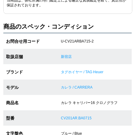
当商品は、弊社所属の専門鑑定士による厳正な真贋鑑定を経て、真正性が
保証されております。
ショップサービス
商品のスペック・コンディション
保証・アフターサービス
お問合せ用コード
U-CV21ARBA715-2
ラッピングサービス
取扱店舗
新宿店
腕時計サイズ調整サービス
ブランド
タグホイヤー / TAG Heuer
店舗受け取りサービス
モデル
店舗取り寄せサービス
カレラ / CARRERA
商品名
カレラ キャリバー16 クロノグラフ
買取・下取りをご希望の方
型番
CV201AR.BA0715
買取・下取りはこちら
文字盤色
ブルー / Blue