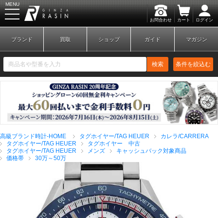
MENU
お問合わせ
カート
ログイン
GINZA RASIN
ブランド
買取
ショップ
ガイド
マガジン
検索
条件を絞込む
新規会員登録
ログイン
高級ブランド時計-HOME
タグホイヤー/TAG HEUER
カレラ/CARRERA
ブランドから探す
タグホイヤー/TAG HEUER
タグホイヤー 中古
タグホイヤー/TAG HEUER
メンズ
キャッシュバック対象商品
価格帯
30万～50万