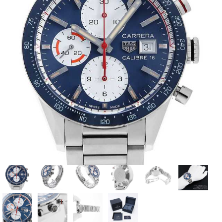
全てのブランドを見
ロレックス
パテック
る
フィリップ
オーデマピゲ
ウブロ
カルティエ
グランド
オメガ
IWC