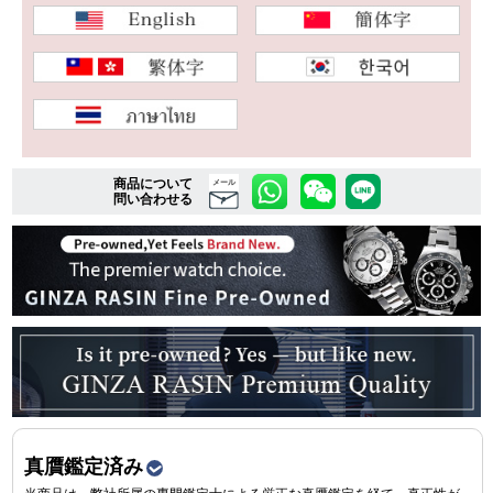
複数条件で商品を絞り込む
詳細検索はこちら
商品について
メール
問い合わせる
ご利用ガイド
GINZA RASINのプレミアムクオリティについて
送料・お支払方法
ショッピングローンの流れ
よくある質問
お問い合わせ
真贋鑑定済み