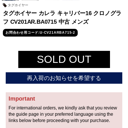
セイコー
タグホイヤー
タグホイヤー カレラ キャリバー16 クロノグラ
フ CV201AR.BA0715 中古 メンズ
お問合わせ用コード:U-CV21ARBA715-2
ヴァシュロン
チューダー
パネライ
SOLD OUT
コンスタンタン
再入荷のお知らせを希望する
商品の状態から探す
新品
未使用品
Important
For international orders, we kindly ask that you review
中古品
アンティーク品
the guide page in your preferred language using the
links below before proceeding with your purchase.
WEB限定品
SALE