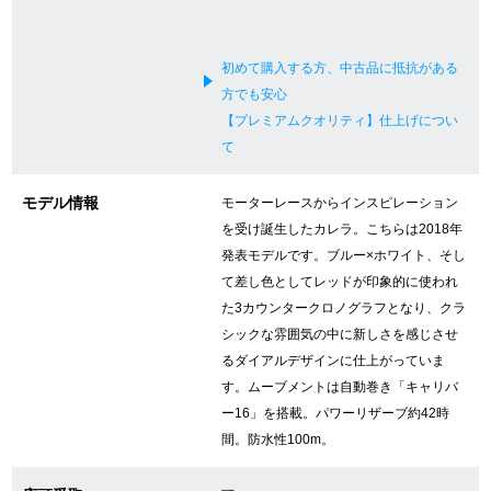
新宿店
大阪心斎橋店
初めて購入する方、中古品に抵抗がある
買取サロン
方でも安心
【プレミアムクオリティ】仕上げについ
て
GINZA RASIN公式ブログ
モデル情報
モーターレースからインスピレーション
WEBマガジン
買取ブログ
を受け誕生したカレラ。こちらは2018年
発表モデルです。ブルー×ホワイト、そし
て差し色としてレッドが印象的に使われ
SNS・動画
た3カウンタークロノグラフとなり、クラ
シックな雰囲気の中に新しさを感じさせ
るダイアルデザインに仕上がっていま
す。ムーブメントは自動巻き「キャリバ
ー16」を搭載。パワーリザーブ約42時
For Overseas Customers
間。防水性100m。
English
简体中文