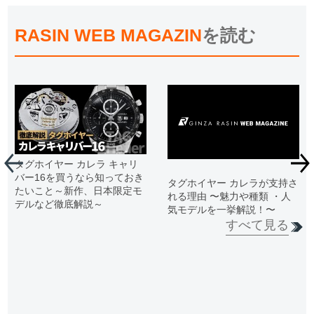
RASIN WEB MAGAZIN
を読む
タグホイヤー カレラ キャリ
バー16を買うなら知っておき
タグホイヤー カレラが支持さ
たいこと～新作、日本限定モ
れる理由 〜魅力や種類 ・人
デルなど徹底解説～
気モデルを一挙解説！〜
すべて見る