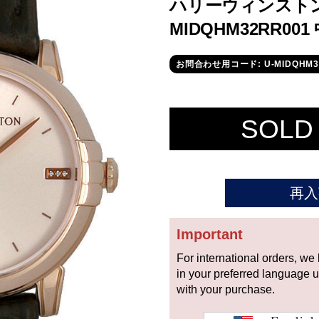
ハリーウィンスト
MIDQHM32RR00
お問合わせ用コード: U-MIDQHM3
SOLD
再入
Important
For international orders, we
in your preferred language 
with your purchase.