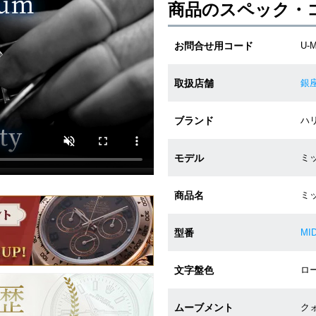
商品のスペック・
お問合せ用コード
U-
取扱店舗
銀
ブランド
ハリ
モデル
ミッ
商品名
ミ
型番
MI
文字盤色
ロー
ムーブメント
クォ