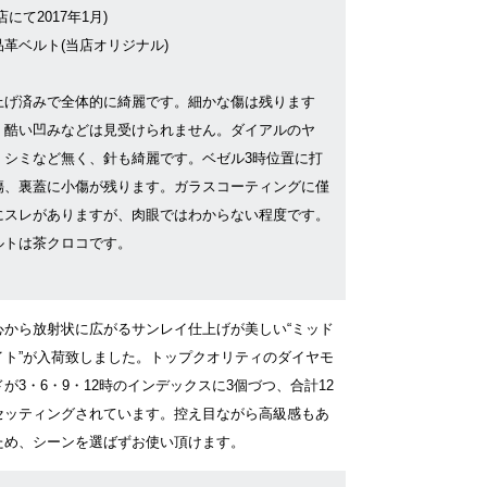
店にて2017年1月)
品革ベルト(当店オリジナル)
上げ済みで全体的に綺麗です。細かな傷は残ります
、酷い凹みなどは見受けられません。ダイアルのヤ
・シミなど無く、針も綺麗です。ベゼル3時位置に打
傷、裏蓋に小傷が残ります。ガラスコーティングに僅
にスレがありますが、肉眼ではわからない程度です。
ルトは茶クロコです。
心から放射状に広がるサンレイ仕上げが美しい“ミッド
イト”が入荷致しました。トップクオリティのダイヤモ
ドが3・6・9・12時のインデックスに3個づつ、合計12
セッティングされています。控え目ながら高級感もあ
ため、シーンを選ばずお使い頂けます。