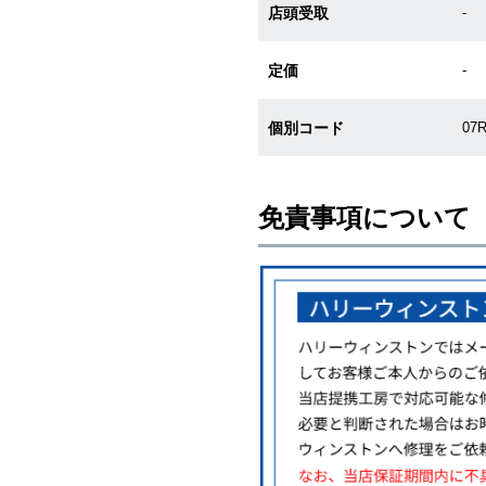
店頭受取
-
定価
-
個別コード
07
免責事項について
※新品・未使用品の商品画像は、同
メーカー保護シールの有無に個体差
また、メーカーにてマイナーチェン
売させていただきますので予めご了
尚、中古品、アンティーク品につき
※光の加減やモニターの設定により
※シリアルナンバーや限定番号につ
えております。
またお電話でお問い合わせ頂きまし
※当店では店頭販売も行っておりま