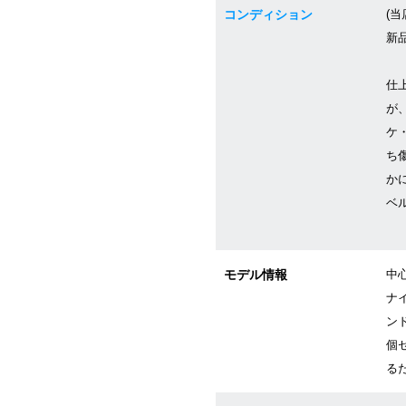
コンディション
(当
新
仕
が
ケ
ち
か
ベ
モデル情報
中
ナ
ン
個
る