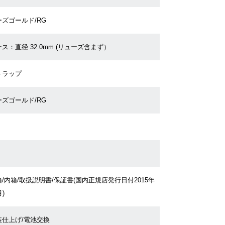
ーズゴールド/RG
ス：直径 32.0mm (リューズ含まず）
トラップ
ーズゴールド/RG
/内箱/取扱説明書/保証書(国内正規店発行日付2015年
月)
装仕上げ/電池交換