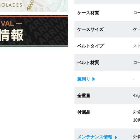
ケース材質
ロ
ケースサイズ
ケー
ベルトタイプ
ス
ベルト材質
ロ
腕周り
-
全重量
42g
付属品
外箱
10
メンテナンス情報
外