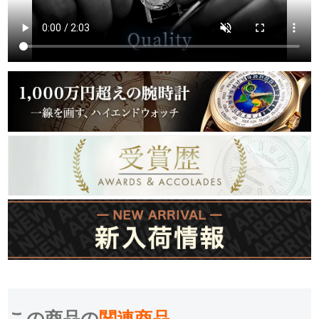
新宿店
大阪心斎橋店
買取サロン
GINZA RASIN公式ブログ
WEBマガジン
買取ブログ
SNS・動画
For Overseas Customers
English
简体中文
この商品の
関連商品