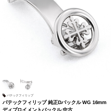
全てのブランドを見
ロレックス
パテック
る
フィリップ
オーデマピゲ
ウブロ
カルティエ
パテックフィリップ
パテックフィリップ 純正Dバックル WG 16mm
グランド
オメガ
IWC
ディプロイメントバックル 中古