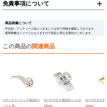
免責事項について
買取専門サロン
買取ご成約者様限定5万円クーポン
商品画像について
75%以上保証！中古商品高価買戻し
中古品、アンティーク品につきましては全て現物を撮影しております。
着用画像はイメージとなりますので現品と異なる場合がございます。
この商品の
関連商品
修理・メンテナンスをご希望の方
修理依頼をする
修理・メンテンナンスについて
オーバーホールについて
外装仕上げについて
パテックフィリップ 純正Dバ
オーデマピゲ 純正Dバックル
オーデマピゲ 純
電池交換について
ックル W…
18mm…
14mm…