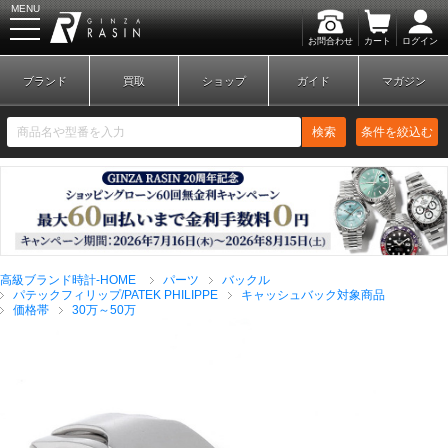
MENU
お問合わせ
カート
ログイン
GINZA RASIN
ブランド
買取
ショップ
ガイド
マガジン
検索
条件を絞込む
新規会員登録
ログイン
高級ブランド時計-HOME
パーツ
バックル
ブランドから探す
パテックフィリップ/PATEK PHILIPPE
キャッシュバック対象商品
価格帯
30万～50万