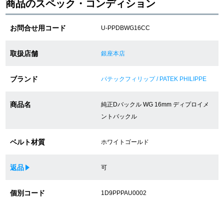
商品のスペック・コンディション
お問合せ用コード
ショップサービス
U-PPDBWG16CC
取扱店舗
銀座本店
保証・アフターサービス
ラッピングサービス
ブランド
パテックフィリップ / PATEK PHILIPPE
腕時計サイズ調整サービス
商品名
純正Dバックル WG 16mm ディプロイメ
ントバックル
店舗受け取りサービス
ベルト材質
ホワイトゴールド
店舗取り寄せサービス
返品
可
買取・下取りをご希望の方
個別コード
1D9PPPAU0002
買取・下取りはこちら