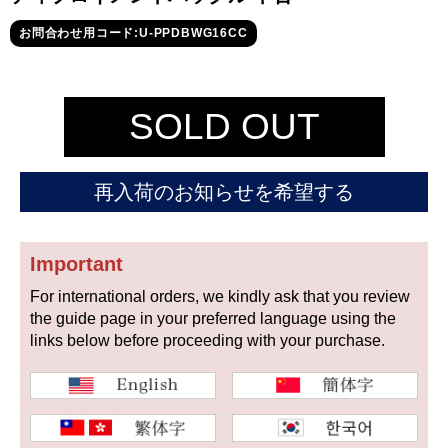
セイコー
お問合わせ用コード:U-PPDBWG16CC
SOLD OUT
ヴァシュロン
チューダー
パネライ
再入荷のお知らせを希望する
コンスタンタン
Important
商品の状態から探す
For international orders, we kindly ask that you review
the guide page in your preferred language using the
新品
未使用品
links below before proceeding with your purchase.
中古品
アンティーク品
WEB限定品
SALE