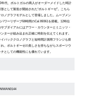
930年代、ポルトガルの商人がオーダーメイドした時計
原形として製造が開始された“ポルトギーゼ”。こちら
クロノグラフモデルとして登場しました。ムーブメン
パワーリザーブ68時間のCal.89361を搭載。12時位
のサブダイアルにはアワー・カウンターとミニッツ・
ウンターが組み込まれ正確に時刻を伝えてくれます。
ライバッククロノグラフと短時間計測用フランジも搭
され、ポルトギーゼの美しさを持ちながらスポーツウ
ッチとしての機能性にも優れています。
2NIWAN0144