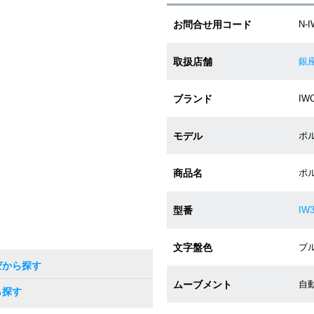
お問合せ用コード
N-I
取扱店舗
銀
ブランド
IW
モデル
ポル
商品名
ポ
型番
IW3
文字盤色
ブル
ゼから探す
ムーブメント
自動
ら探す