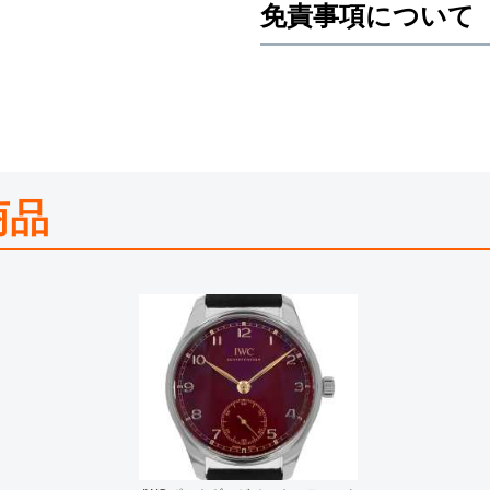
免責事項について
※新品・未使用品の商品画像は、同
メーカー保護シールの有無に個体差
また、メーカーにてマイナーチェン
売させていただきますので予めご了
尚、中古品、アンティーク品につき
※光の加減やモニターの設定により
商品
※シリアルナンバーや限定番号につ
えております。
またお電話でお問い合わせ頂きまし
※当店では店頭販売も行っておりま
切れになる場合がございます。
予めご了承くださいませ。
また、ご来店にてご購入を希望され
お問い合わせいただけますようお願
※アンティーク品やユーズド品の場
合がございます。
※表示の定価は、入荷時の価格とな
現在の定価と異なる場合がございま