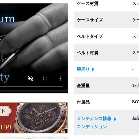
ケース材質
ス
ケースサイズ
ケー
ベルトタイプ
ス
ベルト材質
ス
腕周り
-
全重量
128
付属品
BO
メンテナンス情報
新
コンディション