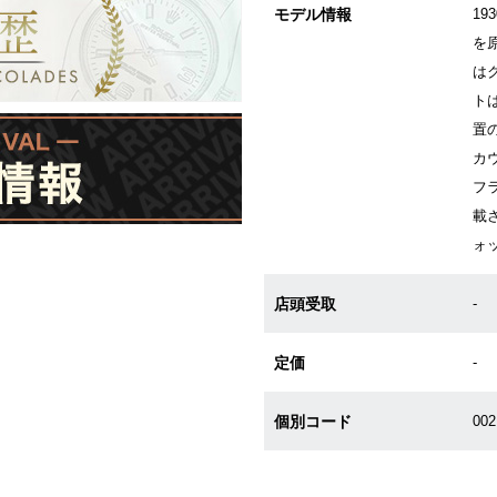
モデル情報
1
を
は
トは
置
カ
フ
載
ォ
店頭受取
-
定価
-
個別コード
00