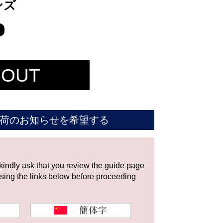
ンズ
 OUT
荷のお知らせを希望する
 kindly ask that you review the guide page
using the links below before proceeding