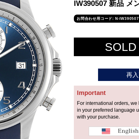
IW390507 新品 メ
お問合わせ用コード: N-IW390507
SOLD
再入
Important
For international orders, we
in your preferred language 
with your purchase.