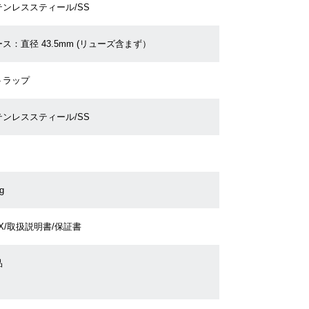
テンレススティール/SS
ス：直径 43.5mm (リューズ含まず）
トラップ
テンレススティール/SS
g
X/取扱説明書/保証書
品