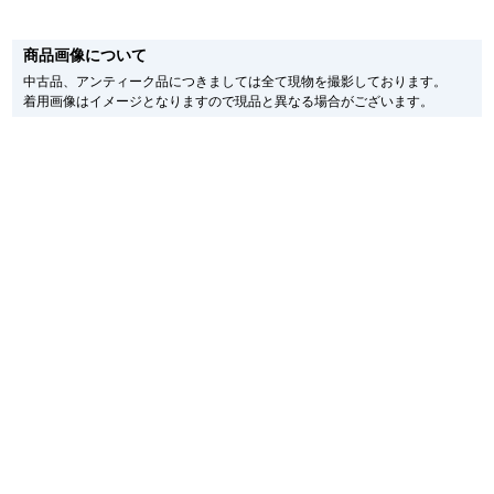
※新品・未使用品の商品画像は、同一モデルの画像を使用し掲載致しておりま
新宿店
大阪心斎橋店
す。
商品画像について
メーカー保護シールの有無に個体差がございますのでご了承下さいませ。
また、メーカーにてマイナーチェンジがなされる場合がございますが、在庫品
買取サロン
中古品、アンティーク品につきましては全て現物を撮影しております。
の仕様で販売させていただきますので予めご了承の程お願いいたします。
着用画像はイメージとなりますので現品と異なる場合がございます。
尚、中古品、アンティーク品につきましては現品を撮影しております。
※光の加減やモニターの設定により、実際の商品と色目が異なる場合がござい
ます。
GINZA RASIN公式ブログ
※シリアルナンバーや限定番号につきましては、プライバシーの関係上WEBへ
の掲載を控えております。
WEBマガジン
買取ブログ
またお電話でお問い合わせ頂きましてもお答えできません。
※当店では店頭販売も行っております為、サイトでのご注文と店頭処理との時
間差で在庫切れになる場合がございます。
予めご了承くださいませ。
また、ご来店にてご購入を希望される場合にも、事前に在庫の確認をお電話か
SNS・動画
メールにてお問い合わせいただけますようお願いいたします。
※アンティーク品やユーズド品の場合、外装および内部機械に代替部品を使用
している場合がございます。
※表示の定価は、入荷時の価格となっております。
現在の定価と異なる場合がございますのでご了承くださいませ。
For Overseas Customers
English
简体中文