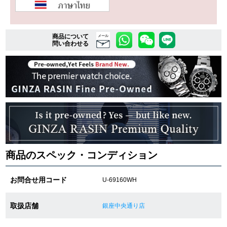
複数条件で商品を絞り込む
商品について
メール
問い合わせる
詳細検索はこちら
ご利用ガイド
GINZA RASINのプレミアムクオリティについて
送料・お支払方法
商品のスペック・コンディション
ショッピングローンの流れ
お問合せ用コード
U-69160WH
よくある質問
取扱店舗
銀座中央通り店
お問い合わせ