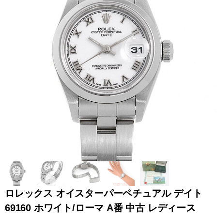
全てのブランドを見
ロレックス
パテック
る
フィリップ
オーデマピゲ
ウブロ
カルティエ
ロレックス オイスターパーペチュアル デイト
69160 ホワイト/ローマ A番 中古 レディース
グランド
オメガ
IWC