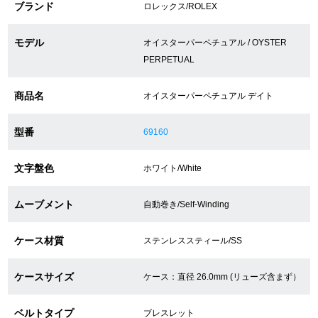
ブランド
ロレックス/ROLEX
ショップサービス
モデル
オイスターパーペチュアル / OYSTER
PERPETUAL
保証・アフターサービス
商品名
オイスターパーペチュアル デイト
ラッピングサービス
型番
69160
腕時計サイズ調整サービス
文字盤色
ホワイト/White
店舗受け取りサービス
ムーブメント
自動巻き/Self-Winding
店舗取り寄せサービス
ケース材質
ステンレススティール/SS
買取・下取りをご希望の方
ケースサイズ
ケース：直径 26.0mm (リューズ含まず）
買取・下取りはこちら
ベルトタイプ
ブレスレット