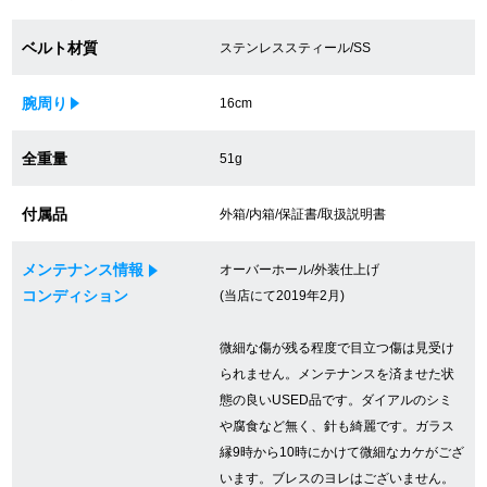
買取専門サロン
ベルト材質
ステンレススティール/SS
買取ご成約者様限定5万円クーポン
腕周り
16cm
75%以上保証！中古商品高価買戻し
全重量
51g
付属品
外箱/内箱/保証書/取扱説明書
修理・メンテナンスをご希望の方
メンテナンス情報
オーバーホール/外装仕上げ
修理依頼をする
コンディション
(当店にて2019年2月)
修理・メンテンナンスについて
微細な傷が残る程度で目立つ傷は見受け
オーバーホールについて
られません。メンテナンスを済ませた状
態の良いUSED品です。ダイアルのシミ
外装仕上げについて
や腐食など無く、針も綺麗です。ガラス
縁9時から10時にかけて微細なカケがござ
電池交換について
います。ブレスのヨレはございません。