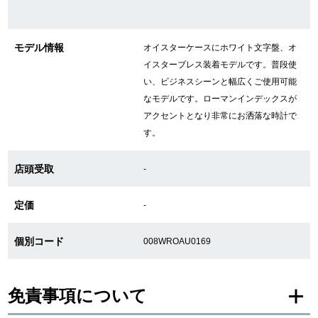
GINZA RASINについて
モデル情報
オイスターケースにホワイト文字盤、オ
イスターブレス装着モデルです。普段使
い、ビジネスシーンと幅広くご使用可能
お客様の声・口コミ
なモデルです。ローマンインデックスが
GINZA RASINの中古腕時計について
アクセントとなり非常にお洒落な時計で
す。
スタッフフォト
店頭受取
-
受賞歴
定価
-
求人情報
個別コード
008WROAU0169
店舗情報
免責事項について
銀座中央通り店
銀座本店