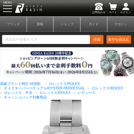
MENU
お問合わせ
カート
ログイン
GINZA RASIN
ブランド
買取
ショップ
ガイド
マガジン
検索
条件を絞込む
新規会員登録
ログイン
高級ブランド時計-HOME
ロレックス/ROLEX
ブランドから探す
オイスターパーペチュアル/OYSTER PERPETUAL
ロレックス/ROLEX
ロレックス 中古
ロレックス/ROLEX
レディース
キャッシュバック対象商品