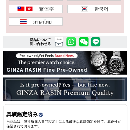
複数条件で商品を絞り込む
詳細検索はこちら
商品について
メール
問い合わせる
ご利用ガイド
GINZA RASINのプレミアムクオリティについて
送料・お支払方法
ショッピングローンの流れ
よくある質問
真贋鑑定済み
当商品は、弊社所属の専門鑑定士による厳正な真贋鑑定を経て、真正性が
お問い合わせ
保証されております。