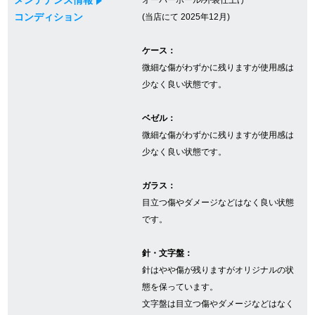
コンディション
(当店にて 2025年12月)
GINZA RASINについて
ケース：
微細な傷がわずかに残りますが使用感は
お客様の声・口コミ
少なく良い状態です。
GINZA RASINの中古腕時計について
ベゼル：
微細な傷がわずかに残りますが使用感は
スタッフフォト
少なく良い状態です。
受賞歴
ガラス：
目立つ傷やダメージなどはなく良い状態
求人情報
です。
針・文字盤：
店舗情報
針はやや傷が残りますがオリジナルの状
態を保っています。
銀座中央通り店
銀座本店
文字盤は目立つ傷やダメージなどはなく