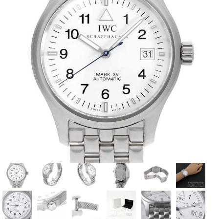
全てのブランドを見
ロレックス
パテック
る
フィリップ
オーデマピゲ
ウブロ
カルティエ
グランド
オメガ
IWC