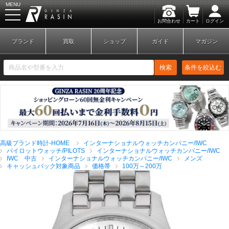
MENU
お問合わせ
カート
ログイン
GINZA RASIN
ブランド
買取
ショップ
ガイド
マガジン
検索
条件を絞込む
新規会員登録
ログイン
高級ブランド時計-HOME
インターナショナルウォッチカンパニー/IWC
ブランドから探す
パイロットウォッチ/PILOTS
インターナショナルウォッチカンパニー/IWC
IWC 中古
インターナショナルウォッチカンパニー/IWC
メンズ
キャッシュバック対象商品
価格帯
100万～200万