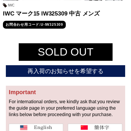
セイコー
IWC
IWC マーク15 IW325309 中古 メンズ
お問合わせ用コード:U-IW325309
SOLD OUT
ヴァシュロン
チューダー
パネライ
コンスタンタン
再入荷のお知らせを希望する
商品の状態から探す
Important
新品
未使用品
For international orders, we kindly ask that you review
the guide page in your preferred language using the
中古品
アンティーク品
links below before proceeding with your purchase.
WEB限定品
SALE