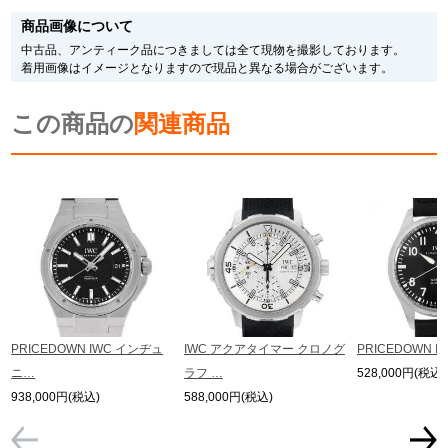
す。
商品画像について
メーカー保護シールの有無に個体差がございますのでご了承下さいませ。
また、メーカーにてマイナーチェンジがなされる場合がございますが、在庫品
中古品、アンティーク品につきましては全て現物を撮影しております。
の仕様で販売させていただきますので予めご了承の程お願いいたします。
着用画像はイメージとなりますので現品と異なる場合がございます。
尚、中古品、アンティーク品につきましては現品を撮影しております。
※光の加減やモニターの設定により、実際の商品と色目が異なる場合がござい
この商品の
ます。
関連商品
※シリアルナンバーや限定番号につきましては、プライバシーの関係上WEBへ
の掲載を控えております。
またお電話でお問い合わせ頂きましてもお答えできません。
※当店では店頭販売も行っております為、サイトでのご注文と店頭処理との時
間差で在庫切れになる場合がございます。
予めご了承くださいませ。
また、ご来店にてご購入を希望される場合にも、事前に在庫の確認をお電話か
メールにてお問い合わせいただけますようお願いいたします。
※アンティーク品やユーズド品の場合、外装および内部機械に代替部品を使用
している場合がございます。
※表示の定価は、入荷時の価格となっております。
PRICEDOWN IWC インヂュ
IWC アクアタイマー クロノグ
PRICEDOWN I
現在の定価と異なる場合がございますのでご了承くださいませ。
ニ…
ラフ …
528,000円(税込)
938,000円(税込)
588,000円(税込)