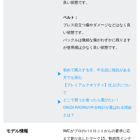
良い状態です。
新宿店
大阪心斎橋店
ベルト：
買取サロン
ブレス目立つ傷やダメージなどはなく良
い状態です。
バックルは微細な傷がわずかに残ります
GINZA RASIN公式ブログ
が使用感は少なく良い状態です。
WEBマガジン
買取ブログ
初めて購入する方、中古品に抵抗がある
方でも安心
【プレミアムクオリティ】仕上げについ
SNS・動画
て
どこで買うか迷ったら選びたい！
GINZA RASINの中古時計が選ばれる理由
とは？
For Overseas Customers
モデル情報
IWCがプロのパイロットからの要求に応
English
简体中文
えて創り出したマーク15。軟鉄性インナ