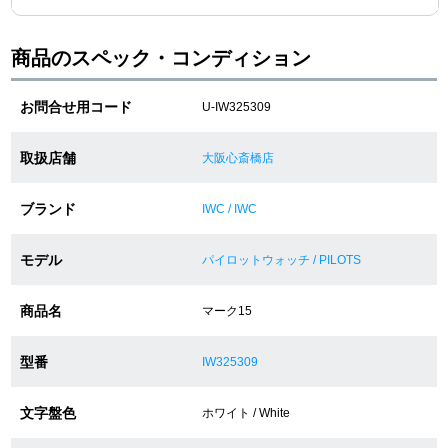
商品のスペック・コンディション
ショップサービス
お問合せ用コード
U-IW325309
保証・アフターサービス
ラッピングサービス
取扱店舗
大阪心斎橋店
腕時計サイズ調整サービス
ブランド
IWC / IWC
店舗受け取りサービス
モデル
パイロットウォッチ / PILOTS
店舗取り寄せサービス
商品名
マーク15
型番
IW325309
買取・下取りをご希望の方
文字盤色
ホワイト / White
買取・下取りはこちら