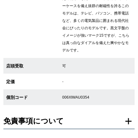
ーケースを備え抜群の耐磁性を誇るこの
モデルは、テレビ、パソコン、携帯電話
繁體中文
한국어
など、多くの電気製品に囲まれる現代社
会にぴったりのモデルです。黒文字盤の
ภาษาไทย
イメージが強いマーク15ですが、こちら
は真っ白なダイアルを備えた爽やかなモ
デルです。
店頭受取
可
定価
-
個別コード
006XIWAU0354
免責事項について
※新品・未使用品の商品画像は、同一モデルの画像を使用し掲載致しておりま