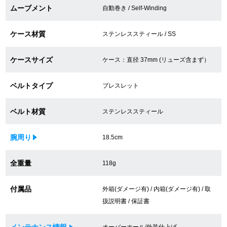
ムーブメント
自動巻き / Self-Winding
買取専門サロン
ケース材質
ステンレススティール / SS
買取ご成約者様限定5万円クーポン
75%以上保証！中古商品高価買戻し
ケースサイズ
ケース：直径 37mm (リューズ含まず）
ベルトタイプ
ブレスレット
修理・メンテナンスをご希望の方
ベルト材質
ステンレススティール
修理依頼をする
腕周り
18.5cm
修理・メンテンナンスについて
全重量
118g
オーバーホールについて
付属品
外箱(ダメージ有) / 内箱(ダメージ有) / 取
外装仕上げについて
扱説明書 / 保証書
電池交換について
メンテナンス情報
オーバーホール/外装仕上げ