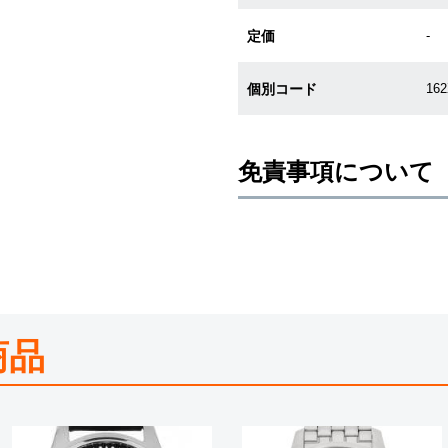
定価
-
個別コード
16
免責事項について
※新品・未使用品の商品画像は、同
メーカー保護シールの有無に個体差
また、メーカーにてマイナーチェン
売させていただきますので予めご了
尚、中古品、アンティーク品につき
※光の加減やモニターの設定により
商品
※シリアルナンバーや限定番号につ
えております。
またお電話でお問い合わせ頂きまし
※当店では店頭販売も行っておりま
切れになる場合がございます。