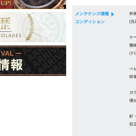
メンテナンス情報
外
コンディション
(当
ケ
微
け
ベ
特
ガ
僅
針
目