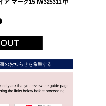
 マーク15 IW325311 中
 OUT
荷のお知らせを希望する
 kindly ask that you review the guide page
using the links below before proceeding