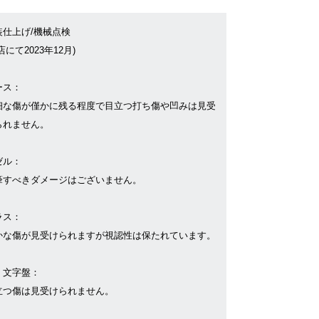
装仕上げ/機械点検
店にて2023年12月)
ース：
細な傷が僅かに残る程度で目立つ打ち傷や凹みは見受
られません。
ゼル：
筆すべきダメージはございません。
ラス：
かな傷が見受けられますが視認性は保たれています。
・文字盤：
立つ傷は見受けられません。