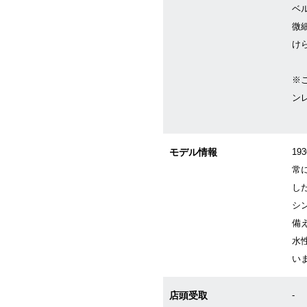
ベ
微
け
※
ン
モデル情報
19
常
し
シ
備
水
い
店頭受取
-