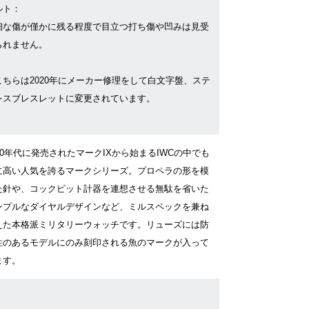
ルト：
細な傷が僅かに残る程度で目立つ打ち傷や凹みは見受
られません。
こちらは2020年にメーカー修理をして白文字盤、ステ
レスブレスレットに変更されています。
30年代に発売されたマークIXから始まるIWCの中でも
に高い人気を誇るマークシリーズ。プロペラの形を模
た針や、コックピット計器を連想させる無駄を省いた
ンプルなダイヤルデザインなど、ミルスペックを兼ね
えた本格派ミリタリーウォッチです。リューズには防
性のあるモデルにのみ刻印される魚のマークが入って
ます。