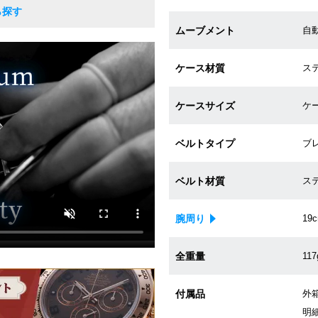
ら探す
ムーブメント
自動
ケース材質
ス
ケースサイズ
ケー
ベルトタイプ
ブ
ベルト材質
ス
腕周り
19
全重量
117
付属品
外箱
明細