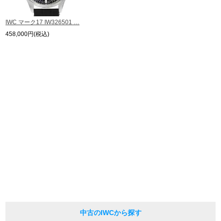
している場合がございます。
※表示の定価は、入荷時の価格となっております。
IWC マーク17 IW326501 …
現在の定価と異なる場合がございますのでご了承くださいませ。
繁體中文
한국어
458,000円(税込)
ภาษาไทย
中古のIWCから探す