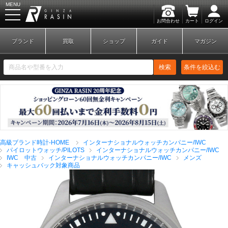
MENU
お問合わせ
カート
ログイン
GINZA RASIN
ブランド
買取
ショップ
ガイド
マガジン
検索
条件を絞込む
新規会員登録
ログイン
高級ブランド時計-HOME
インターナショナルウォッチカンパニー/IWC
ブランドから探す
パイロットウォッチ/PILOTS
インターナショナルウォッチカンパニー/IWC
IWC 中古
インターナショナルウォッチカンパニー/IWC
メンズ
キャッシュバック対象商品