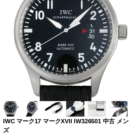
全てのブランドを見
ロレックス
パテック
る
フィリップ
オーデマピゲ
ウブロ
カルティエ
IWC マーク17 マークXVII IW326501 中古 メン
ズ
グランド
オメガ
IWC