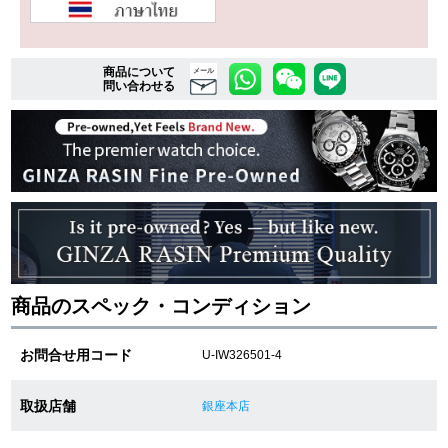
複数条件で商品を絞り込む
商品について
メール
問い合わせる
詳細検索はこちら
ご利用ガイド
GINZA RASINのプレミアムクオリティについて
送料・お支払方法
商品のスペック・コンディション
ショッピングローンの流れ
お問合せ用コード
U-IW326501-4
よくある質問
取扱店舗
銀座本店
お問い合わせ