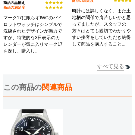
商品の満足度
★★★★★
商品の品揃え
★★★★★
商品の満足度
★★★★★
時計には詳しくなく、また土
地柄の関係で肩苦しいかと思
マーク17に限らずIWCのパイ
ってましたが、スタッフの
ロットウォッチはシンプルで
方々はとても親切でわかりや
洗練されたデザインが魅力で
すい接客をしていただき納得
すが、特徴的な3日表示のカ
して商品を購入すること...
レンダーが気に入りマーク17
を探し、購入し...
すべて見る
詳細を見る
詳細を見る
この商品の
関連商品