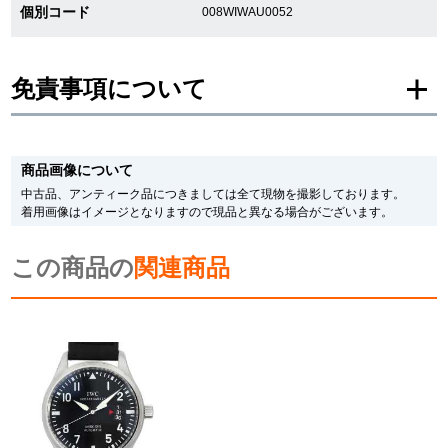
個別コード
008WIWAU0052
新宿店
大阪心斎橋店
買取サロン
免責事項について
※新品・未使用品の商品画像は、同一モデルの画像を使用し掲載致しておりま
GINZA RASIN公式ブログ
す。
商品画像について
メーカー保護シールの有無に個体差がございますのでご了承下さいませ。
また、メーカーにてマイナーチェンジがなされる場合がございますが、在庫品
中古品、アンティーク品につきましては全て現物を撮影しております。
WEBマガジン
買取ブログ
の仕様で販売させていただきますので予めご了承の程お願いいたします。
着用画像はイメージとなりますので現品と異なる場合がございます。
尚、中古品、アンティーク品につきましては現品を撮影しております。
※光の加減やモニターの設定により、実際の商品と色目が異なる場合がござい
この商品の
ます。
関連商品
SNS・動画
※シリアルナンバーや限定番号につきましては、プライバシーの関係上WEBへ
の掲載を控えております。
またお電話でお問い合わせ頂きましてもお答えできません。
※当店では店頭販売も行っております為、サイトでのご注文と店頭処理との時
間差で在庫切れになる場合がございます。
予めご了承くださいませ。
For Overseas Customers
また、ご来店にてご購入を希望される場合にも、事前に在庫の確認をお電話か
メールにてお問い合わせいただけますようお願いいたします。
※アンティーク品やユーズド品の場合、外装および内部機械に代替部品を使用
English
简体中文