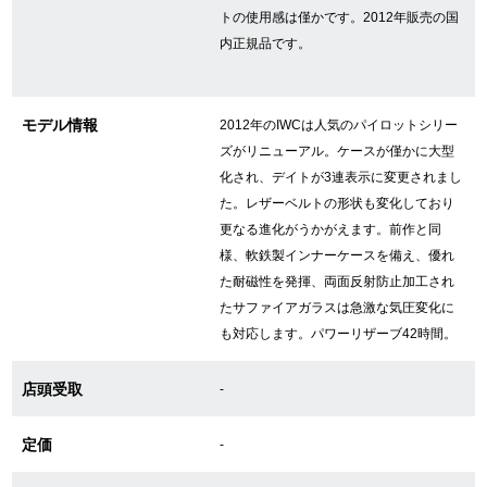
トの使用感は僅かです。2012年販売の国
内正規品です。
GINZA RASINについて
モデル情報
2012年のIWCは人気のパイロットシリー
お客様の声・口コミ
ズがリニューアル。ケースが僅かに大型
GINZA RASINの中古腕時計について
化され、デイトが3連表示に変更されまし
た。レザーベルトの形状も変化しており
スタッフフォト
更なる進化がうかがえます。前作と同
様、軟鉄製インナーケースを備え、優れ
受賞歴
た耐磁性を発揮、両面反射防止加工され
たサファイアガラスは急激な気圧変化に
求人情報
も対応します。パワーリザーブ42時間。
店頭受取
-
店舗情報
定価
-
銀座中央通り店
銀座本店