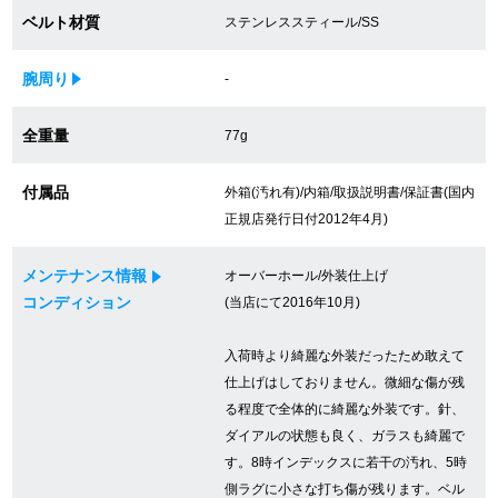
ベルト材質
ステンレススティール/SS
買取専門サロン
買取ご成約者様限定5万円クーポン
腕周り
-
75%以上保証！中古商品高価買戻し
全重量
77g
付属品
外箱(汚れ有)/内箱/取扱説明書/保証書(国内
正規店発行日付2012年4月)
修理・メンテナンスをご希望の方
メンテナンス情報
オーバーホール/外装仕上げ
修理依頼をする
コンディション
(当店にて2016年10月)
修理・メンテンナンスについて
入荷時より綺麗な外装だったため敢えて
オーバーホールについて
仕上げはしておりません。微細な傷が残
る程度で全体的に綺麗な外装です。針、
外装仕上げについて
ダイアルの状態も良く、ガラスも綺麗で
す。8時インデックスに若干の汚れ、5時
電池交換について
側ラグに小さな打ち傷が残ります。ベル