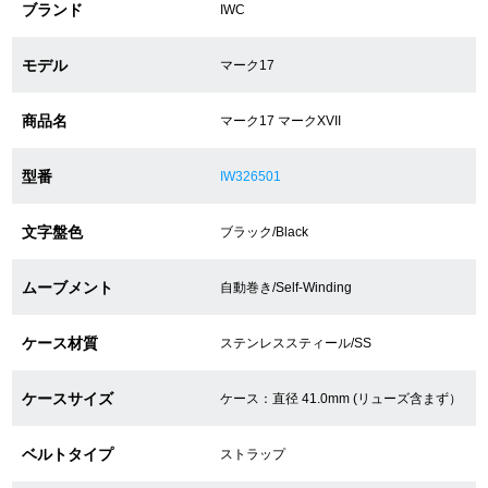
ブランド
IWC
ショップサービス
モデル
マーク17
保証・アフターサービス
商品名
マーク17 マークXVII
ラッピングサービス
型番
IW326501
腕時計サイズ調整サービス
文字盤色
ブラック/Black
店舗受け取りサービス
ムーブメント
自動巻き/Self-Winding
店舗取り寄せサービス
ケース材質
ステンレススティール/SS
ケースサイズ
ケース：直径 41.0mm (リューズ含まず）
買取・下取りをご希望の方
ベルトタイプ
ストラップ
買取・下取りはこちら