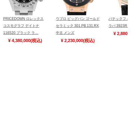
PRICEDOWN ロレックス
ウブロ ビッグバン ゴールド
パテックフィ
コスモグラフ デイトナ
セラミック 301.PB.131.RX
ラバ 3923R
116520 ブラック ラ…
中古 メンズ
¥ 2,880
¥ 4,380,000(税込)
¥ 2,230,000(税込)