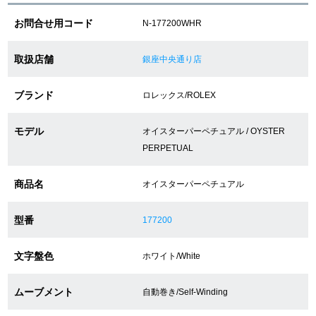
お問合せ用コード
N-177200WHR
ショップサービス
取扱店舗
銀座中央通り店
保証・アフターサービス
ブランド
ロレックス/ROLEX
ラッピングサービス
モデル
オイスターパーペチュアル / OYSTER
腕時計サイズ調整サービス
PERPETUAL
店舗受け取りサービス
商品名
オイスターパーペチュアル
店舗取り寄せサービス
型番
177200
文字盤色
ホワイト/White
買取・下取りをご希望の方
ムーブメント
自動巻き/Self-Winding
買取・下取りはこちら