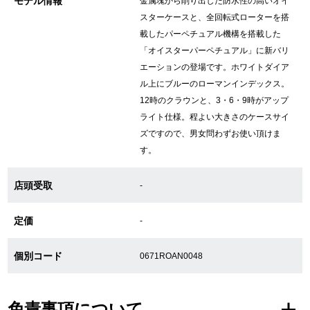
モデル情報
金属塊から削り出した防水性の高いオイ
スターケースと、全回転式ローターを搭
載したパーペチュアル機構を搭載した
GINZA RASINについて
「オイスターパーペチュアル」に新バリ
エーションの登場です。ホワイトダイア
お客様の声・口コミ
ル上にブルーのローマンインデックス。
12時のクラウンと、3・6・9時がアップ
GINZA RASINの中古腕時計について
ライト仕様。程よい大きさのケースサイ
ズですので、男女問わずお使い頂けま
スタッフフォト
す。
受賞歴
店頭受取
-
求人情報
定価
-
個別コード
0671ROAN0048
店舗情報
銀座中央通り店
銀座本店
免責事項について