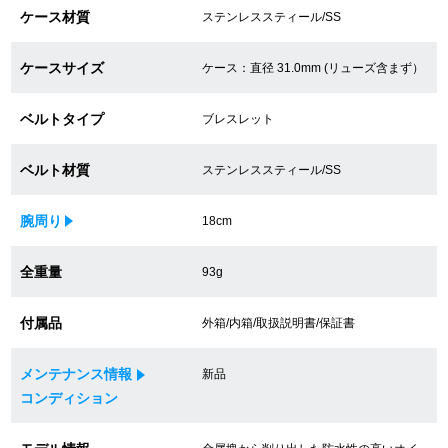
ケース材質
ステンレススティール/SS
買取専門サロン
ケースサイズ
ケース：直径 31.0mm (リューズ含まず）
買取ご成約者様限定5万円クーポン
75%以上保証！中古商品高価買戻し
ベルトタイプ
ブレスレット
ベルト材質
ステンレススティール/SS
修理・メンテナンスをご希望の方
腕周り
18cm
修理依頼をする
全重量
93g
修理・メンテンナンスについて
付属品
外箱/内箱/取扱説明書/保証書
オーバーホールについて
メンテナンス情報
新品
外装仕上げについて
コンディション
電池交換について