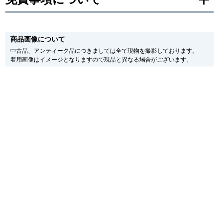
新宿店
大阪心斎橋店
※新品・未使用品の商品画像は、同一モデルの画像を使用し掲載致しておりま
す。
買取サロン
商品画像について
メーカー保護シールの有無に個体差がございますのでご了承下さいませ。
また、メーカーにてマイナーチェンジがなされる場合がございますが、在庫品
中古品、アンティーク品につきましては全て現物を撮影しております。
の仕様で販売させていただきますので予めご了承の程お願いいたします。
着用画像はイメージとなりますので現品と異なる場合がございます。
尚、中古品、アンティーク品につきましては現品を撮影しております。
GINZA RASIN公式ブログ
※光の加減やモニターの設定により、実際の商品と色目が異なる場合がござい
ます。
※シリアルナンバーや限定番号につきましては、プライバシーの関係上WEBへ
WEBマガジン
買取ブログ
の掲載を控えております。
またお電話でお問い合わせ頂きましてもお答えできません。
※当店では店頭販売も行っております為、サイトでのご注文と店頭処理との時
間差で在庫切れになる場合がございます。
SNS・動画
予めご了承くださいませ。
また、ご来店にてご購入を希望される場合にも、事前に在庫の確認をお電話か
メールにてお問い合わせいただけますようお願いいたします。
※アンティーク品やユーズド品の場合、外装および内部機械に代替部品を使用
している場合がございます。
For Overseas Customers
※表示の定価は、入荷時の価格となっております。
現在の定価と異なる場合がございますのでご了承くださいませ。
English
简体中文