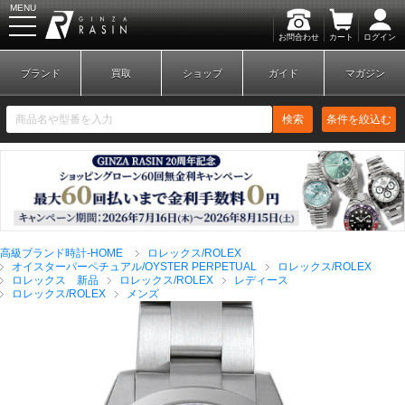
MENU
お問合わせ
カート
ログイン
GINZA RASIN
ブランド
買取
ショップ
ガイド
マガジン
検索
条件を絞込む
新規会員登録
ログイン
高級ブランド時計-HOME
ロレックス/ROLEX
ブランドから探す
オイスターパーペチュアル/OYSTER PERPETUAL
ロレックス/ROLEX
ロレックス 新品
ロレックス/ROLEX
レディース
ロレックス/ROLEX
メンズ