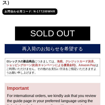
セイコー
ス）
お問合わせ用コード: N-177200WHR
SOLD OUT
ヴァシュロン
チューダー
パネライ
再入荷のお知らせを希望する
コンスタンタン
ロレックスの新品商品
につきましては、
免税、クレジットカード決済、
ショッピングローン決済(キャンペーンによる優遇金利)、Amazon Pay
は
商品の状態から探す
ご利用いただけません。その他のお支払い方法をご指定いただきますよ
うお願い申し上げます。
新品
未使用品
Important
中古品
アンティーク品
For international orders, we kindly ask that you review
WEB限定品
SALE
the guide page in your preferred language using the