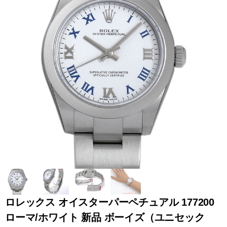
全てのブランドを見
ロレックス
パテック
る
フィリップ
オーデマピゲ
ウブロ
カルティエ
ロレックス オイスターパーペチュアル 177200
ローマ/ホワイト 新品 ボーイズ（ユニセック
グランド
オメガ
IWC