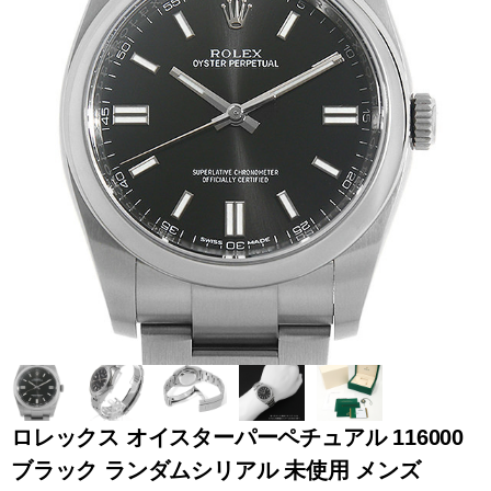
全てのブランドを見
ロレックス
パテック
る
フィリップ
オーデマピゲ
ウブロ
カルティエ
ロレックス オイスターパーペチュアル 116000
ブラック ランダムシリアル 未使用 メンズ
グランド
オメガ
IWC