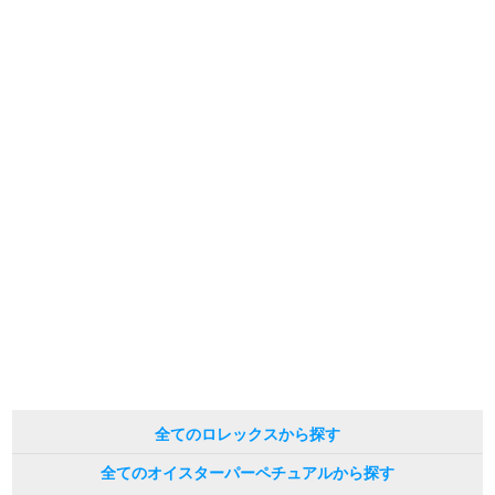
※光の加減やモニターの設定により、実際の商品と色目が異なる場合がござい
ます。
新宿店
大阪心斎橋店
※シリアルナンバーや限定番号につきましては、プライバシーの関係上WEBへ
の掲載を控えております。
買取サロン
またお電話でお問い合わせ頂きましてもお答えできません。
※当店では店頭販売も行っております為、サイトでのご注文と店頭処理との時
間差で在庫切れになる場合がございます。
予めご了承くださいませ。
GINZA RASIN公式ブログ
また、ご来店にてご購入を希望される場合にも、事前に在庫の確認をお電話か
メールにてお問い合わせいただけますようお願いいたします。
※アンティーク品やユーズド品の場合、外装および内部機械に代替部品を使用
WEBマガジン
買取ブログ
している場合がございます。
※表示の定価は、入荷時の価格となっております。
現在の定価と異なる場合がございますのでご了承くださいませ。
SNS・動画
For Overseas Customers
全てのロレックスから探す
全てのオイスターパーペチュアルから探す
English
简体中文