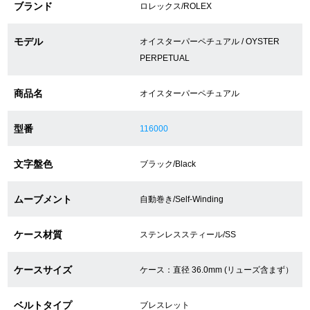
ブランド
ロレックス/ROLEX
ショップサービス
モデル
オイスターパーペチュアル / OYSTER
PERPETUAL
保証・アフターサービス
商品名
オイスターパーペチュアル
ラッピングサービス
型番
116000
腕時計サイズ調整サービス
文字盤色
ブラック/Black
店舗受け取りサービス
ムーブメント
自動巻き/Self-Winding
店舗取り寄せサービス
ケース材質
ステンレススティール/SS
買取・下取りをご希望の方
ケースサイズ
ケース：直径 36.0mm (リューズ含まず）
買取・下取りはこちら
ベルトタイプ
ブレスレット