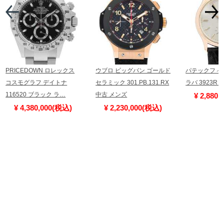
PRICEDOWN ロレックス
ウブロ ビッグバン ゴールド
パテックフィ
コスモグラフ デイトナ
セラミック 301.PB.131.RX
ラバ 3923R
116520 ブラック ラ…
中古 メンズ
¥ 2,880
¥ 4,380,000(税込)
¥ 2,230,000(税込)