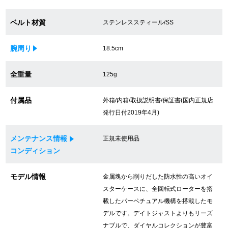
買取専門サロン
ベルト材質
ステンレススティール/SS
買取ご成約者様限定5万円クーポン
腕周り
18.5cm
75%以上保証！中古商品高価買戻し
全重量
125g
付属品
外箱/内箱/取扱説明書/保証書(国内正規店
修理・メンテナンスをご希望の方
発行日付2019年4月)
修理依頼をする
メンテナンス情報
正規未使用品
コンディション
修理・メンテンナンスについて
オーバーホールについて
モデル情報
金属塊から削りだした防水性の高いオイ
スターケースに、全回転式ローターを搭
外装仕上げについて
載したパーペチュアル機構を搭載したモ
デルです。デイトジャストよりもリーズ
電池交換について
ナブルで、ダイヤルコレクションが豊富