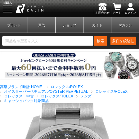
MENU
お問合わせ
カート
ログイン
GINZA RASIN
ブランド
買取
ショップ
ガイド
マガジン
検索
条件を絞込む
新規会員登録
ログイン
高級ブランド時計-HOME
ロレックス/ROLEX
ブランドから探す
オイスターパーペチュアル/OYSTER PERPETUAL
ロレックス/ROLEX
ロレックス 中古
ロレックス/ROLEX
メンズ
キャッシュバック対象商品