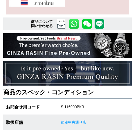
複数条件で商品を絞り込む
商品について
メール
問い合わせる
詳細検索はこちら
ご利用ガイド
GINZA RASINのプレミアムクオリティについて
送料・お支払方法
商品のスペック・コンディション
ショッピングローンの流れ
お問合せ用コード
S-116000BKB
よくある質問
取扱店舗
銀座中央通り店
お問い合わせ