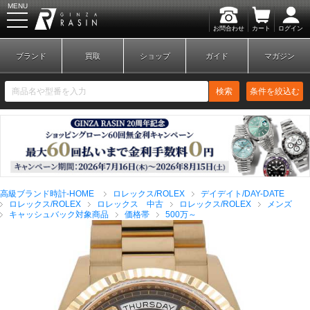
MENU
お問合わせ
カート
ログイン
GINZA RASIN
ブランド
買取
ショップ
ガイド
マガジン
検索
条件を絞込む
新規会員登録
ログイン
高級ブランド時計-HOME
ロレックス/ROLEX
デイデイト/DAY-DATE
ブランドから探す
ロレックス/ROLEX
ロレックス 中古
ロレックス/ROLEX
メンズ
キャッシュバック対象商品
価格帯
500万～