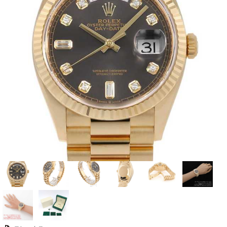
全てのブランドを見
ロレックス
パテック
る
フィリップ
オーデマピゲ
ウブロ
カルティエ
グランド
オメガ
IWC