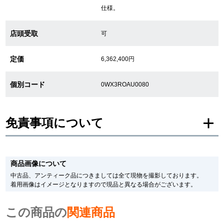
仕様。
繁體中文
한국어
店頭受取
可
ภาษาไทย
定価
6,362,400円
個別コード
0WX3ROAU0080
免責事項について
※新品・未使用品の商品画像は、同一モデルの画像を使用し掲載致しておりま
す。
商品画像について
メーカー保護シールの有無に個体差がございますのでご了承下さいませ。
また、メーカーにてマイナーチェンジがなされる場合がございますが、在庫品
中古品、アンティーク品につきましては全て現物を撮影しております。
の仕様で販売させていただきますので予めご了承の程お願いいたします。
着用画像はイメージとなりますので現品と異なる場合がございます。
尚、中古品、アンティーク品につきましては現品を撮影しております。
※光の加減やモニターの設定により、実際の商品と色目が異なる場合がござい
この商品の
ます。
関連商品
※シリアルナンバーや限定番号につきましては、プライバシーの関係上WEBへ