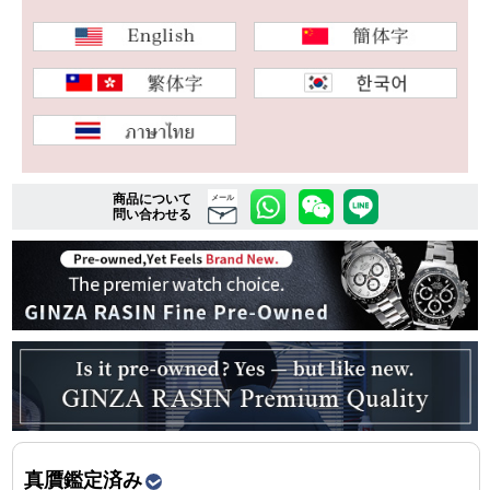
複数条件で商品を絞り込む
詳細検索はこちら
商品について
メール
ご利用ガイド
問い合わせる
GINZA RASINのプレミアムクオリティについて
送料・お支払方法
ショッピングローンの流れ
よくある質問
お問い合わせ
真贋鑑定済み