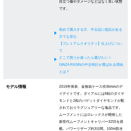
目立つ傷やダメージなどはなく良い状態
新宿店
大阪心斎橋店
です。
買取サロン
初めて購入する方、中古品に抵抗がある
方でも安心
GINZA RASIN公式ブログ
【プレミアムクオリティ】仕上げについ
て
どこで買うか迷ったら選びたい！
WEBマガジン
買取ブログ
GINZA RASINの中古時計が選ばれる理由
とは？
SNS・動画
モデル情報
2019年発表、金無垢ケース径36mmのデ
イデイトです。ダイアルには8粒のダイヤ
モンドと2粒のバゲットダイヤモンドが配
されておりラグジュアリーな逸品です。
For Overseas Customers
ムーブメントにはロレックスが開発した
新世代ムーブメントキャリバー3255を搭
English
简体中文
載。パワーリザーブ約3日間。100m防水