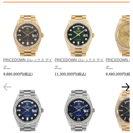
の掲載を控えております。
またお電話でお問い合わせ頂きましてもお答えできません。
※当店では店頭販売も行っております為、サイトでのご注文と店頭処理との時
間差で在庫切れになる場合がございます。
予めご了承くださいませ。
また、ご来店にてご購入を希望される場合にも、事前に在庫の確認をお電話か
メールにてお問い合わせいただけますようお願いいたします。
※アンティーク品やユーズド品の場合、外装および内部機械に代替部品を使用
している場合がございます。
※表示の定価は、入荷時の価格となっております。
PRICEDOWN ロレックス デイ
PRICEDOWN ロレックス デイ
PRICEDOWN 
現在の定価と異なる場合がございますのでご了承くださいませ。
デ…
デ…
デ…
9,880,000円(税込)
11,300,000円(税込)
9,480,000円(税込