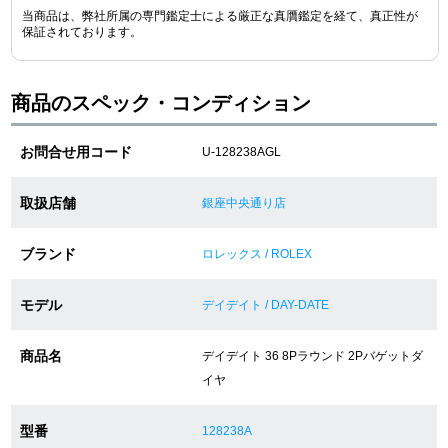
当商品は、弊社所属の専門鑑定士による厳正な真贋鑑定を経て、真正性が
保証されております。
ショップサービス
商品のスペック・コンディション
保証・アフターサービス
お問合せ用コード
U-128238AGL
ラッピングサービス
腕時計サイズ調整サービス
取扱店舗
銀座中央通り店
店舗受け取りサービス
ブランド
ロレックス / ROLEX
店舗取り寄せサービス
モデル
デイデイト / DAY-DATE
商品名
デイデイト 36 8Pラウンド 2Pバゲットダ
買取・下取りをご希望の方
イヤ
買取・下取りはこちら
型番
128238A