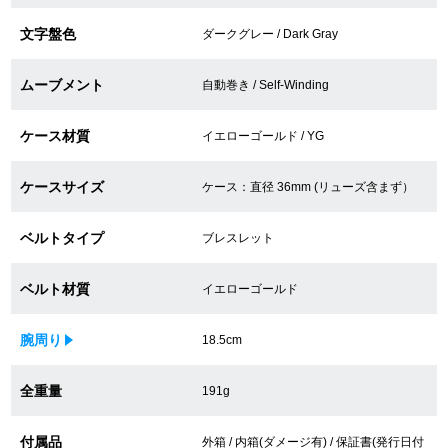
買取専門サロン
文字盤色
ダークグレー / Dark Gray
買取ご成約者様限定5万円クーポン
ムーブメント
自動巻き / Self-Winding
75%以上保証！中古商品高価買戻し
ケース材質
イエローゴールド / YG
ケースサイズ
ケース：直径 36mm (リューズ含まず）
修理・メンテナンスをご希望の方
ベルトタイプ
ブレスレット
修理依頼をする
ベルト材質
イエローゴールド
修理・メンテンナンスについて
腕周り
18.5cm
オーバーホールについて
外装仕上げについて
全重量
191g
電池交換について
付属品
外箱 / 内箱(ダメージ有) / 保証書(発行日付