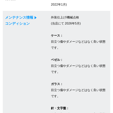
2022年1月)
GINZA RASINについて
メンテナンス情報
外装仕上げ/機械点検
コンディション
(当店にて 2026年5月)
お客様の声・口コミ
ケース：
GINZA RASINの中古腕時計について
目立つ傷やダメージなどはなく良い状態
です。
スタッフフォト
ベゼル：
受賞歴
目立つ傷やダメージなどはなく良い状態
です。
求人情報
ガラス：
目立つ傷やダメージなどはなく良い状態
店舗情報
です。
銀座中央通り店
銀座本店
針・文字盤：