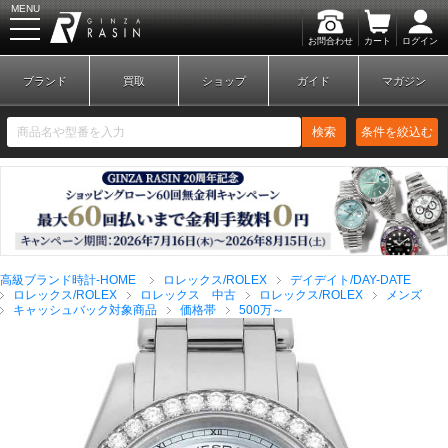
MENU
お問合わせ
カート
ログイン
GINZA RASIN
ブランド
買取
ショップ
ガイド
マガジン
検索
条件を絞込む
新規会員登録
ログイン
高級ブランド時計-HOME
ロレックス/ROLEX
デイデイト/DAY-DATE
ブランドから探す
ロレックス/ROLEX
ロレックス 中古
ロレックス/ROLEX
メンズ
キャッシュバック対象商品
価格帯
500万～