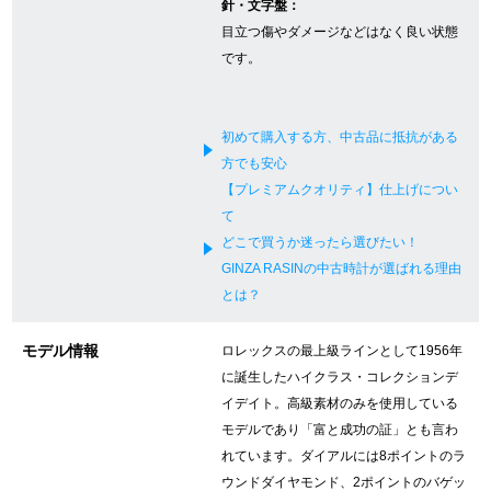
針・文字盤：
新宿店
大阪心斎橋店
目立つ傷やダメージなどはなく良い状態
です。
買取サロン
初めて購入する方、中古品に抵抗がある
GINZA RASIN公式ブログ
方でも安心
【プレミアムクオリティ】仕上げについ
て
WEBマガジン
買取ブログ
どこで買うか迷ったら選びたい！
GINZA RASINの中古時計が選ばれる理由
とは？
SNS・動画
モデル情報
ロレックスの最上級ラインとして1956年
に誕生したハイクラス・コレクションデ
イデイト。高級素材のみを使用している
For Overseas Customers
モデルであり「富と成功の証」とも言わ
れています。ダイアルには8ポイントのラ
English
简体中文
ウンドダイヤモンド、2ポイントのバゲッ