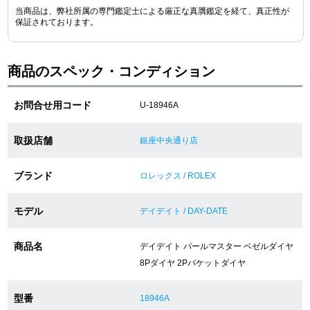
当商品は、弊社所属の専門鑑定士による厳正な真贋鑑定を経て、真正性が
保証されております。
ショップサービス
商品のスペック・コンディション
保証・アフターサービス
お問合せ用コード
U-18946A
ラッピングサービス
腕時計サイズ調整サービス
取扱店舗
銀座中央通り店
店舗受け取りサービス
ブランド
ロレックス / ROLEX
店舗取り寄せサービス
モデル
デイデイト / DAY-DATE
商品名
デイデイト パールマスター ベゼルダイヤ
買取・下取りをご希望の方
8Pダイヤ 2Pバケットダイヤ
買取・下取りはこちら
型番
18946A