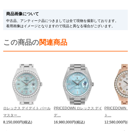
※新品・未使用品の商品画像は、同一モデルの画像を使用し掲載致しておりま
す。
商品画像について
メーカー保護シールの有無に個体差がございますのでご了承下さいませ。
また、メーカーにてマイナーチェンジがなされる場合がございますが、在庫品
中古品、アンティーク品につきましては全て現物を撮影しております。
の仕様で販売させていただきますので予めご了承の程お願いいたします。
着用画像はイメージとなりますので現品と異なる場合がございます。
尚、中古品、アンティーク品につきましては現品を撮影しております。
※光の加減やモニターの設定により、実際の商品と色目が異なる場合がござい
この商品の
ます。
関連商品
※シリアルナンバーや限定番号につきましては、プライバシーの関係上WEBへ
の掲載を控えております。
またお電話でお問い合わせ頂きましてもお答えできません。
※当店では店頭販売も行っております為、サイトでのご注文と店頭処理との時
間差で在庫切れになる場合がございます。
予めご了承くださいませ。
また、ご来店にてご購入を希望される場合にも、事前に在庫の確認をお電話か
メールにてお問い合わせいただけますようお願いいたします。
※アンティーク品やユーズド品の場合、外装および内部機械に代替部品を使用
している場合がございます。
※表示の定価は、入荷時の価格となっております。
ロレックス デイデイト パール
PRICEDOWN ロレックス デイ
PRICEDOWN
現在の定価と異なる場合がございますのでご了承くださいませ。
マスター…
デ…
ト…
8,150,000円(税込)
16,980,000円(税込)
12,580,000円(