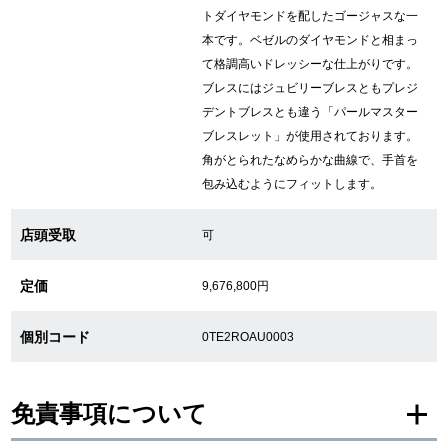
トダイヤモンドを配したゴージャスな一
本です。ベゼルのダイヤモンドと相まっ
繁體中文
한국어
て格調高いドレッシーな仕上がりです。
ブレスにはジュビリーブレスともプレジ
ภาษาไทย
デントブレスとも違う「パールマスター
ブレスレット」が使用されております。
角がとられたなめらかな曲線で、手首を
包み込むようにフィットします。
店頭受取
可
定価
9,676,800円
個別コード
0TE2ROAU0003
免責事項について