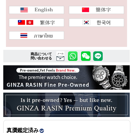
複数条件で商品を絞り込む
詳細検索はこちら
商品について
メール
ご利用ガイド
問い合わせる
GINZA RASINのプレミアムクオリティについて
送料・お支払方法
ショッピングローンの流れ
よくある質問
お問い合わせ
真贋鑑定済み