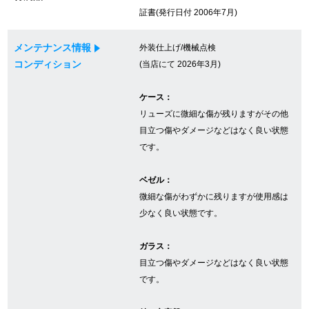
証書(発行日付 2006年7月)
GINZA RASINについて
メンテナンス情報
外装仕上げ/機械点検
コンディション
(当店にて 2026年3月)
お客様の声・口コミ
ケース：
GINZA RASINの中古腕時計について
リューズに微細な傷が残りますがその他
目立つ傷やダメージなどはなく良い状態
スタッフフォト
です。
受賞歴
ベゼル：
微細な傷がわずかに残りますが使用感は
求人情報
少なく良い状態です。
ガラス：
店舗情報
目立つ傷やダメージなどはなく良い状態
です。
銀座中央通り店
銀座本店