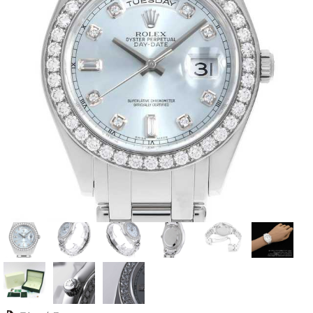
全てのブランドを見
ロレックス
パテック
る
フィリップ
オーデマピゲ
ウブロ
カルティエ
グランド
オメガ
IWC