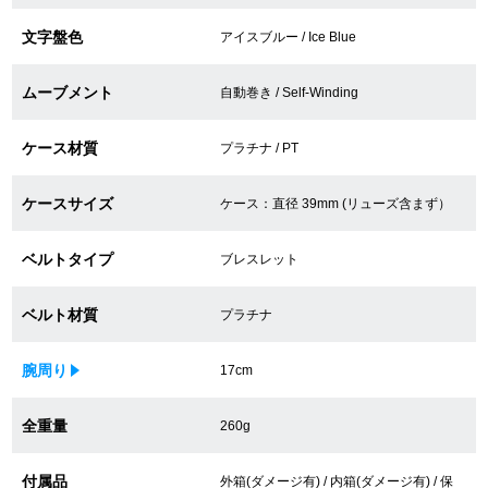
買取専門サロン
文字盤色
アイスブルー / Ice Blue
買取ご成約者様限定5万円クーポン
ムーブメント
自動巻き / Self-Winding
75%以上保証！中古商品高価買戻し
ケース材質
プラチナ / PT
ケースサイズ
ケース：直径 39mm (リューズ含まず）
修理・メンテナンスをご希望の方
ベルトタイプ
ブレスレット
修理依頼をする
ベルト材質
プラチナ
修理・メンテンナンスについて
腕周り
17cm
オーバーホールについて
外装仕上げについて
全重量
260g
電池交換について
付属品
外箱(ダメージ有) / 内箱(ダメージ有) / 保