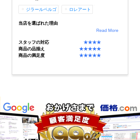
ジラールペルゴ
ロレアート
GINZA RASINについて
当店を選ばれた理由
Read More
お客様の声・口コミ
スタッフの対応
★★★★
商品の品揃え
★★★★★
GINZA RASINの中古腕時計について
商品の満足度
★★★★★
スタッフフォト
受賞歴
求人情報
店舗情報
銀座中央通り店
銀座本店