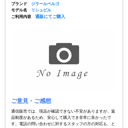
ブランド
ジラールペルゴ
モデル名
リシュビル
全てのブランドを見
ロレックス
パテック
通販にてご購入
ご利用内容
る
フィリップ
オーデマピゲ
ウブロ
カルティエ
ご意見・ご感想
通信販売では、現品が確認できない不安がありますが、返
品制度があるため、安心して購入でき非常に良かったで
グランド
オメガ
IWC
す。電話の問い合わせに対するスタッフの方の対応も、と