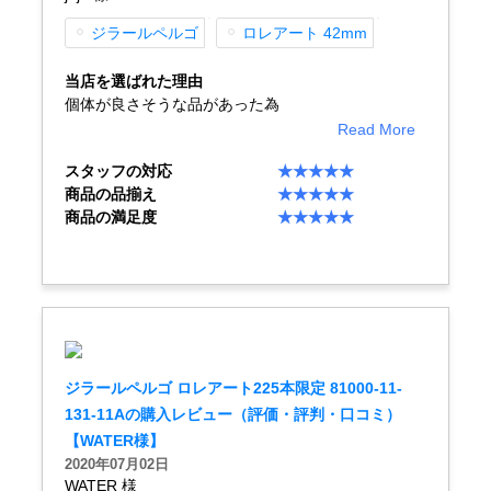
ジラールペルゴ
ロレアート 42mm
買取専門サロン
当店を選ばれた理由
買取ご成約者様限定5万円クーポン
個体が良さそうな品があった為
Read More
75%以上保証！中古商品高価買戻し
スタッフの対応
★★★★★
商品の品揃え
★★★★★
商品の満足度
★★★★★
修理・メンテナンスをご希望の方
修理依頼をする
修理・メンテンナンスについて
オーバーホールについて
ジラールペルゴ ロレアート225本限定 81000-11-
131-11Aの購入レビュー（評価・評判・口コミ）
外装仕上げについて
【WATER様】
2020年07月02日
電池交換について
WATER 様