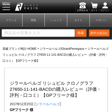
MENU
お問合わせ
カート
ログイン
GINZA RASIN
ブランド
買取
ショップ
ガイド
マガジン
検索
条件を絞込む
高級ブランド時計-HOME
>
ジラールペルゴ/GirardPerregaux
>
ジラールペルゴ
新規会員登録
ログイン
リシュビル クロノグラフ 27650-11-141-BACDの購入レビュー（評価・評判・
口コミ）【GPフリーク様】
ブランドから探す
ジラールペルゴ リシュビル クロノグラフ
27650-11-141-BACDの購入レビュー（評価・
評判・口コミ）【GPフリーク様】
[
]
ジラールペルゴ
2017年12月25日
GPフリーク 様