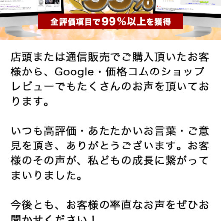
新宿店
大阪心斎橋店
買取サロン
GINZA RASIN公式ブログ
WEBマガジン
買取ブログ
SNS・動画
For Overseas Customers