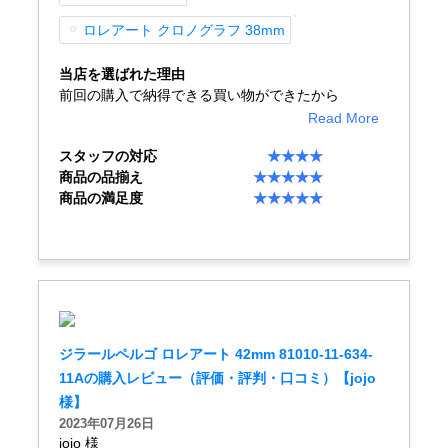
ロレアート クロノグラフ 38mm
ショップサービス
当店を選ばれた理由
前回の購入で納得できる買い物ができたから
保証・アフターサービス
Read More
スタッフの対応
★★★★
ラッピングサービス
商品の品揃え
★★★★★
商品の満足度
★★★★★
腕時計サイズ調整サービス
店舗受け取りサービス
店舗取り寄せサービス
ジラールペルゴ ロレアート 42mm 81010-11-634-
11Aの購入レビュー（評価・評判・口コミ）【jojo
買取・下取りをご希望の方
様】
2023年07月26日
買取・下取りはこちら
jojo 様