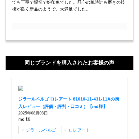
セイコー
ても丁寧で親切で好印象でした。肝心の腕時計も磨きの技
術が良く新品のようで、大満足でした。
ヴァシュロン
チューダー
パネライ
同じブランドを購入されたお客様の声
コンスタンタン
商品の状態から探す
ジラールペルゴ ロレアート 81010-11-431-11Aの購
新品
未使用品
入レビュー（評価・評判・口コミ）【md様】
2025年08月03日
md 様
中古品
アンティーク品
ジラールペルゴ
ロレアート
WEB限定品
SALE