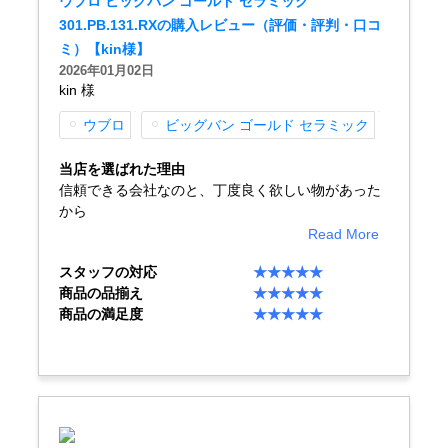
ウブロ ビッグバン ゴールド セラミック
301.PB.131.RXの購入レビュー（評価・評判・口コ
新宿店
大阪心斎橋店
ミ）【kin様】
2026年01月02日
買取サロン
kin 様
ウブロ
ビッグバン ゴールド セラミック
GINZA RASIN公式ブログ
当店を選ばれた理由
信頼できる会社なのと、丁度良く欲しい物があった
WEBマガジン
買取ブログ
から
Read More
スタッフの対応
★★★★★
SNS・動画
商品の品揃え
★★★★★
商品の満足度
★★★★★
For Overseas Customers