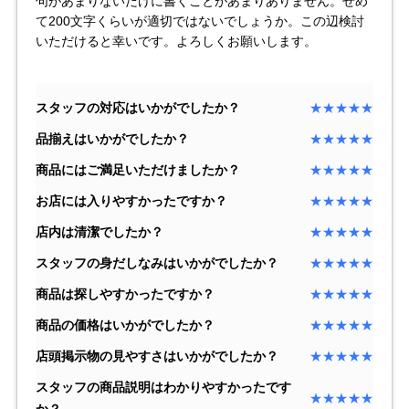
句があまりないだけに書くことがあまりありません。せめ
セイコー
て200文字くらいが適切ではないでしょうか。この辺検討
いただけると幸いです。よろしくお願いします。
スタッフの対応はいかがでしたか？
★★★★★
品揃えはいかがでしたか？
★★★★★
商品にはご満足いただけましたか？
★★★★★
ヴァシュロン
チューダー
パネライ
コンスタンタン
お店には入りやすかったですか？
★★★★★
店内は清潔でしたか？
★★★★★
スタッフの身だしなみはいかがでしたか？
★★★★★
商品の状態から探す
商品は探しやすかったですか？
★★★★★
新品
未使用品
商品の価格はいかがでしたか？
★★★★★
中古品
アンティーク品
店頭掲示物の見やすさはいかがでしたか？
★★★★★
スタッフの商品説明はわかりやすかったです
WEB限定品
SALE
★★★★★