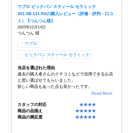
English
简体中文
ウブロ ビックバン スティール セラミック
301.SB.131.RXの購入レビュー（評価・評判・口コ
ミ）【つんつん様】
繁體中文
한국어
2025年12月14日
つんつん 様
ภาษาไทย
ウブロ
ビックバン スティール セラミック
当店を選ばれた理由
過去の購入者さんのクチコミなどで信用できるお店
と思い選ばせてもらいました。
欲しい商品もあった点も良かったです。
Read More
スタッフの対応
★★★★
商品の品揃え
★★★★★
商品の満足度
★★★★★