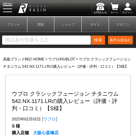
MENU
お問合わせ
カート
ログイン
GINZA RASIN
ブランド
買取
ショップ
ガイド
マガジン
検索
条件を絞込む
高級ブランド時計-HOME
>
ウブロ/HUBLOT
>
ウブロ クラシックフュージョン
新規会員登録
ログイン
チタニウム 542.NX.1171.LRの購入レビュー（評価・評判・口コミ）【S様】
ブランドから探す
ウブロ クラシックフュージョン チタニウム
542.NX.1171.LRの購入レビュー（評価・評
判・口コミ）【S様】
[
]
ウブロ
2025年02月02日
S 様
購入店舗
大阪心斎橋店