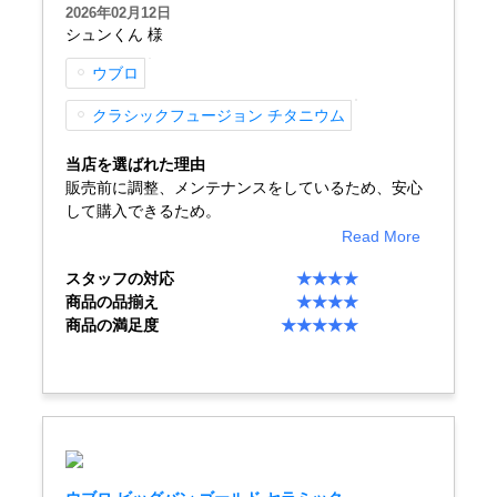
2026年02月12日
シュンくん 様
ウブロ
GINZA RASINについて
クラシックフュージョン チタニウム
お客様の声・口コミ
当店を選ばれた理由
販売前に調整、メンテナンスをしているため、安心
GINZA RASINの中古腕時計について
して購入できるため。
Read More
スタッフフォト
スタッフの対応
★★★★
受賞歴
商品の品揃え
★★★★
商品の満足度
★★★★★
求人情報
店舗情報
銀座中央通り店
銀座本店