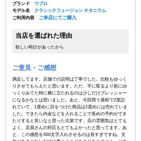
ブランド
ウブロ
モデル名
クラシックフュージョン チタニウム
全てのブランドを見
ロレックス
パテック
ご来店にてご購入
ご利用内容
る
フィリップ
当店を選ばれた理由
欲しい時計があったから
ご意見・ご感想
オーデマピゲ
ウブロ
カルティエ
満足してます。店舗での説明は丁寧でした。比較もゆっく
りさせてもらえたと思います。ただ、手に取るより前にゆ
っくりみてた時に横に立たれるのは少しだけプレッシャー
になるかなとは思いました。あと、今回買う過程で2度訪
れていて、1度めに目をつけた商品は2度めには売れていま
した。できたら内金などを入れることで長めの予約ができ
たりすると良いなと思った次第です。店の雰囲気はとても
よく、店員さんの対応もとてもよかったと思ってます。あ
と、この感想を300文字入れさせるのは長すぎですね。文
グランド
オメガ
IWC