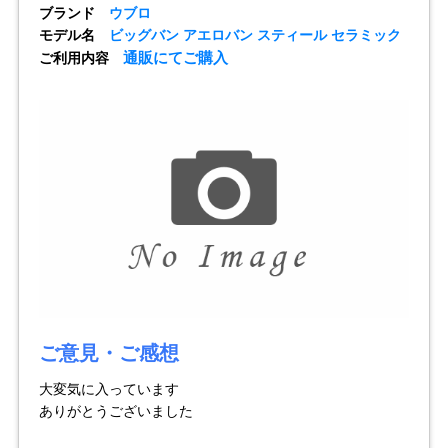
ブランド
ウブロ
モデル名
ビッグバン アエロバン スティール セラミック
全てのブランドを見
ロレックス
パテック
通販にてご購入
ご利用内容
る
フィリップ
オーデマピゲ
ウブロ
カルティエ
ご意見・ご感想
大変気に入っています
ありがとうございました
グランド
オメガ
IWC