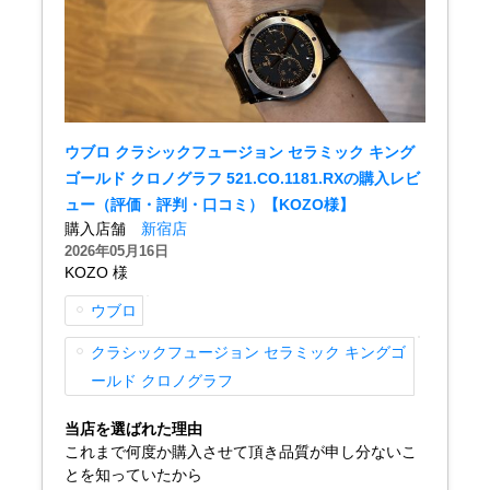
複数条件で商品を絞り込む
詳細検索はこちら
ウブロ クラシックフュージョン セラミック キング
ゴールド クロノグラフ 521.CO.1181.RXの購入レビ
ュー（評価・評判・口コミ）【KOZO様】
ご利用ガイド
購入店舗
新宿店
2026年05月16日
GINZA RASINのプレミアムクオリティについて
KOZO 様
ウブロ
送料・お支払方法
クラシックフュージョン セラミック キングゴ
ショッピングローンの流れ
ールド クロノグラフ
よくある質問
当店を選ばれた理由
これまで何度か購入させて頂き品質が申し分ないこ
お問い合わせ
とを知っていたから