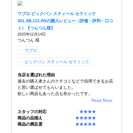
新宿店
大阪心斎橋店
ウブロ ビックバン スティール セラミック
301.SB.131.RXの購入レビュー（評価・評判・口コ
買取サロン
ミ）【つんつん様】
2025年12月14日
つんつん 様
GINZA RASIN公式ブログ
ウブロ
WEBマガジン
買取ブログ
ビックバン スティール セラミック
当店を選ばれた理由
過去の購入者さんのクチコミなどで信用できるお店
SNS・動画
と思い選ばせてもらいました。
欲しい商品もあった点も良かったです。
Read More
スタッフの対応
★★★★
商品の品揃え
★★★★★
For Overseas Customers
商品の満足度
★★★★★