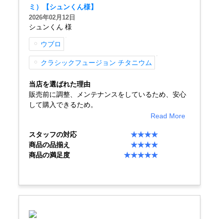
ミ）【シュンくん様】
買取専門サロン
2026年02月12日
シュンくん 様
買取ご成約者様限定5万円クーポン
ウブロ
75%以上保証！中古商品高価買戻し
クラシックフュージョン チタニウム
当店を選ばれた理由
販売前に調整、メンテナンスをしているため、安心
修理・メンテナンスをご希望の方
して購入できるため。
Read More
修理依頼をする
スタッフの対応
★★★★
商品の品揃え
★★★★
修理・メンテンナンスについて
商品の満足度
★★★★★
オーバーホールについて
外装仕上げについて
電池交換について