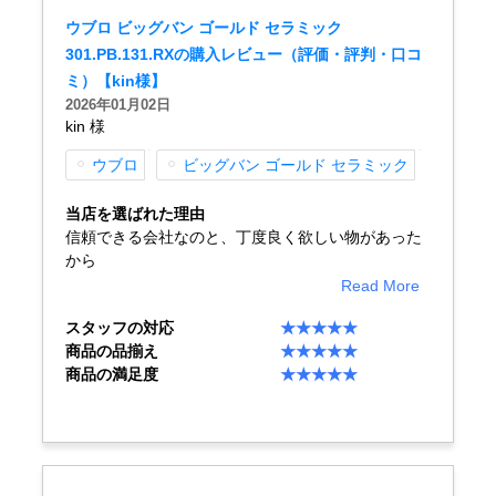
ウブロ ビッグバン ゴールド セラミック
301.PB.131.RXの購入レビュー（評価・評判・口コ
GINZA RASINについて
ミ）【kin様】
2026年01月02日
kin 様
お客様の声・口コミ
ウブロ
ビッグバン ゴールド セラミック
GINZA RASINの中古腕時計について
当店を選ばれた理由
信頼できる会社なのと、丁度良く欲しい物があった
スタッフフォト
から
Read More
受賞歴
スタッフの対応
★★★★★
求人情報
商品の品揃え
★★★★★
商品の満足度
★★★★★
店舗情報
銀座中央通り店
銀座本店