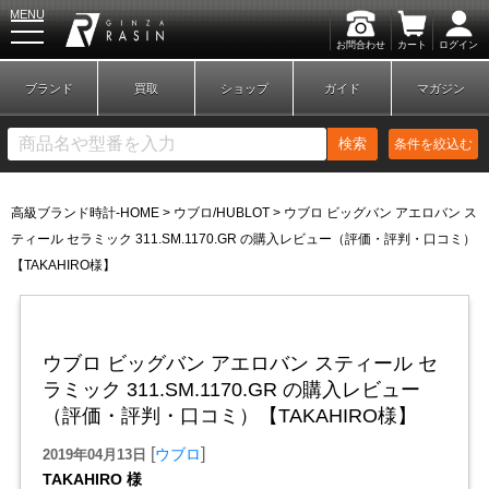
MENU
お問合わせ
カート
ログイン
GINZA RASIN
ブランド
買取
ショップ
ガイド
マガジン
検索
条件を絞込む
高級ブランド時計-HOME
>
ウブロ/HUBLOT
>
ウブロ ビッグバン アエロバン ス
新規会員登録
ログイン
ティール セラミック 311.SM.1170.GR の購入レビュー（評価・評判・口コミ）
【TAKAHIRO様】
ブランドから探す
ウブロ ビッグバン アエロバン スティール セ
ラミック 311.SM.1170.GR の購入レビュー
（評価・評判・口コミ）【TAKAHIRO様】
[
]
ウブロ
2019年04月13日
TAKAHIRO 様