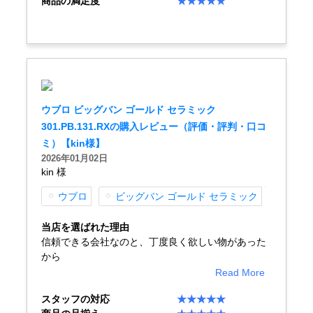
商品の満足度
★★★★★
新宿店
大阪心斎橋店
買取サロン
GINZA RASIN公式ブログ
ウブロ ビッグバン ゴールド セラミック
301.PB.131.RXの購入レビュー（評価・評判・口コ
ミ）【kin様】
WEBマガジン
買取ブログ
2026年01月02日
kin 様
ウブロ
ビッグバン ゴールド セラミック
SNS・動画
当店を選ばれた理由
信頼できる会社なのと、丁度良く欲しい物があった
から
Read More
For Overseas Customers
スタッフの対応
★★★★★