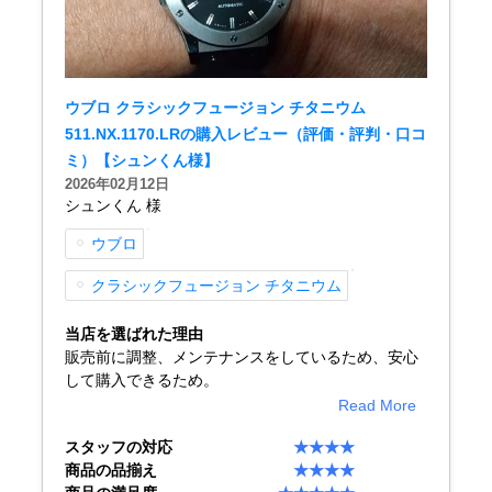
GINZA RASINについて
ウブロ クラシックフュージョン チタニウム
511.NX.1170.LRの購入レビュー（評価・評判・口コ
お客様の声・口コミ
ミ）【シュンくん様】
2026年02月12日
GINZA RASINの中古腕時計について
シュンくん 様
スタッフフォト
ウブロ
クラシックフュージョン チタニウム
受賞歴
当店を選ばれた理由
求人情報
販売前に調整、メンテナンスをしているため、安心
して購入できるため。
Read More
店舗情報
スタッフの対応
★★★★
商品の品揃え
★★★★
銀座中央通り店
銀座本店