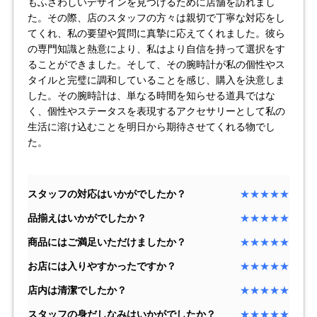
もふさわしいデザインを見つけるために店舗を訪れまし
セイコー
た。その際、店のスタッフの方々は親切で丁寧な対応をし
てくれ、私の要望や質問に真摯に応えてくれました。彼ら
の専門知識と熱意により、私はより自信を持って選択をす
ることができました。そして、その腕時計が私の個性やス
タイルと完璧に調和していることを感じ、購入を決意しま
した。その腕時計は、単なる時間を知らせる道具ではな
く、個性やステータスを表現するアクセサリーとして私の
生活に溶け込むことを明日から期待させてくれる物でし
ヴァシュロン
チューダー
パネライ
た。
コンスタンタン
スタッフの対応はいかがでしたか？
★★★★★
商品の状態から探す
品揃えはいかがでしたか？
★★★★★
新品
未使用品
商品にはご満足いただけましたか？
★★★★★
お店には入りやすかったですか？
★★★★★
中古品
アンティーク品
店内は清潔でしたか？
★★★★★
WEB限定品
SALE
スタッフの身だしなみはいかがでしたか？
★★★★★