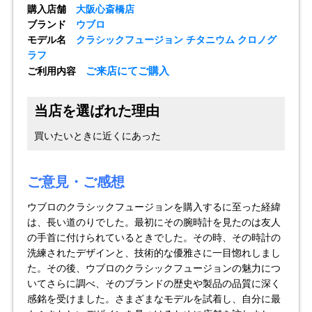
購入店舗
大阪心斎橋店
ブランド
ウブロ
全てのブランドを見
ロレックス
パテック
モデル名
クラシックフュージョン チタニウム クロノグ
る
フィリップ
ラフ
ご来店にてご購入
ご利用内容
当店を選ばれた理由
買いたいときに近くにあった
オーデマピゲ
ウブロ
カルティエ
ご意見・ご感想
ウブロのクラシックフュージョンを購入するに至った経緯
は、長い道のりでした。最初にその腕時計を見たのは友人
の手首に付けられているときでした。その時、その時計の
洗練されたデザインと、技術的な優雅さに一目惚れしまし
た。その後、ウブロのクラシックフュージョンの魅力につ
いてさらに調べ、そのブランドの歴史や製品の品質に深く
グランド
オメガ
IWC
感銘を受けました。さまざまなモデルを試着し、自分に最