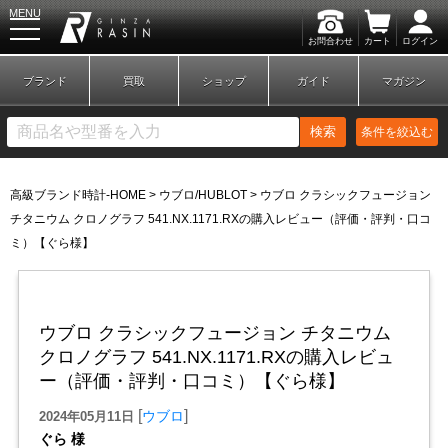
MENU
お問合わせ
カート
ログイン
GINZA RASIN
ブランド
買取
ショップ
ガイド
マガジン
検索
条件を絞込む
高級ブランド時計-HOME
>
ウブロ/HUBLOT
>
ウブロ クラシックフュージョン
新規会員登録
ログイン
チタニウム クロノグラフ 541.NX.1171.RXの購入レビュー（評価・評判・口コ
ミ）【ぐら様】
ブランドから探す
ウブロ クラシックフュージョン チタニウム
クロノグラフ 541.NX.1171.RXの購入レビュ
ー（評価・評判・口コミ）【ぐら様】
[
]
ウブロ
2024年05月11日
ぐら 様