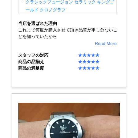
クラシックフュージョン セラミック キングゴ
買取専門サロン
ールド クロノグラフ
当店を選ばれた理由
買取ご成約者様限定5万円クーポン
これまで何度か購入させて頂き品質が申し分ないこ
とを知っていたから
75%以上保証！中古商品高価買戻し
Read More
スタッフの対応
★★★★★
商品の品揃え
★★★★★
修理・メンテナンスをご希望の方
商品の満足度
★★★★★
修理依頼をする
修理・メンテンナンスについて
オーバーホールについて
外装仕上げについて
電池交換について