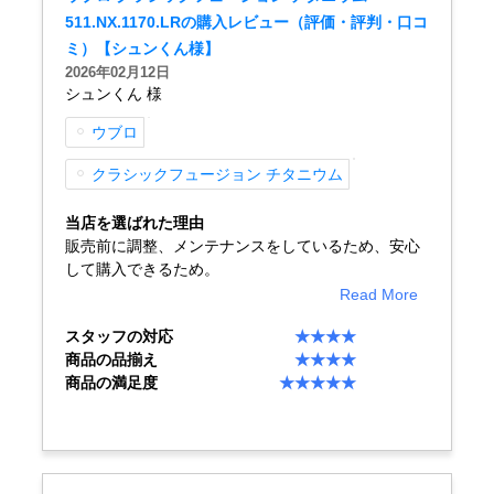
511.NX.1170.LRの購入レビュー（評価・評判・口コ
ミ）【シュンくん様】
2026年02月12日
GINZA RASINについて
シュンくん 様
ウブロ
お客様の声・口コミ
クラシックフュージョン チタニウム
GINZA RASINの中古腕時計について
当店を選ばれた理由
スタッフフォト
販売前に調整、メンテナンスをしているため、安心
して購入できるため。
受賞歴
Read More
スタッフの対応
★★★★
求人情報
商品の品揃え
★★★★
商品の満足度
★★★★★
店舗情報
銀座中央通り店
銀座本店