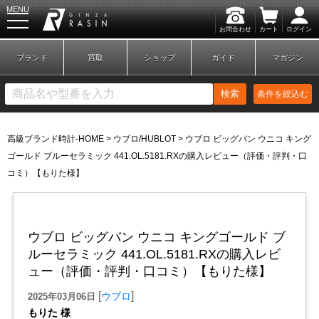
MENU
お問合わせ
カート
ログイン
GINZA RASIN
ブランド
買取
ショップ
ガイド
マガジン
検索
条件を絞込む
高級ブランド時計-HOME
>
ウブロ/HUBLOT
>
ウブロ ビッグバン ウニコ キング
新規会員登録
ログイン
ゴールド ブルーセラミック 441.OL.5181.RXの購入レビュー（評価・評判・口
コミ）【もりた様】
ブランドから探す
ウブロ ビッグバン ウニコ キングゴールド ブ
ルーセラミック 441.OL.5181.RXの購入レビ
ュー（評価・評判・口コミ）【もりた様】
[
]
ウブロ
2025年03月06日
もりた 様