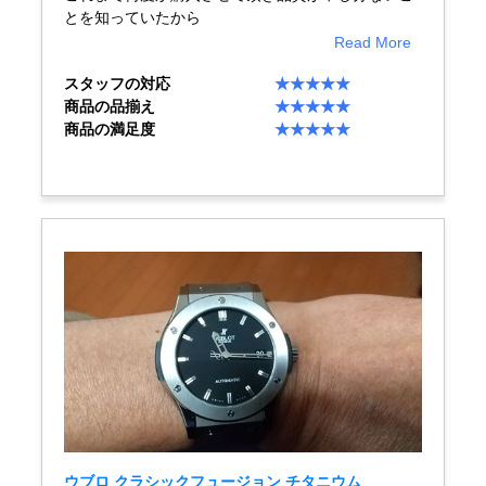
とを知っていたから
買取専門サロン
Read More
買取ご成約者様限定5万円クーポン
スタッフの対応
★★★★★
商品の品揃え
★★★★★
商品の満足度
★★★★★
75%以上保証！中古商品高価買戻し
修理・メンテナンスをご希望の方
修理依頼をする
修理・メンテンナンスについて
オーバーホールについて
外装仕上げについて
電池交換について
ウブロ クラシックフュージョン チタニウム