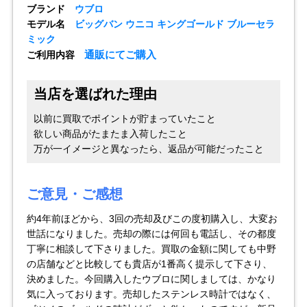
ブランド
ウブロ
モデル名
ビッグバン ウニコ キングゴールド ブルーセラ
全てのブランドを見
ロレックス
パテック
ミック
る
フィリップ
通販にてご購入
ご利用内容
当店を選ばれた理由
以前に買取でポイントが貯まっていたこと
欲しい商品がたまたま入荷したこと
万が一イメージと異なったら、返品が可能だったこと
オーデマピゲ
ウブロ
カルティエ
ご意見・ご感想
約4年前ほどから、3回の売却及びこの度初購入し、大変お
世話になりました。売却の際には何回も電話し、その都度
丁寧に相談して下さりました。買取の金額に関しても中野
の店舗などと比較しても貴店が1番高く提示して下さり、
決めました。今回購入したウブロに関しましては、かなり
グランド
オメガ
IWC
気に入っております。売却したステンレス時計ではなく、