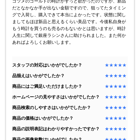
ゴツメのゴールドの時計がずっと欲かったのですが、新品
セイコー
だとなかなか手が出ない金額ですので、狙ってたタイミン
グで入荷し、購入できて本当によかったです。状態に関し
ましてもほぼ新品と思えるくらい美品です。今後私自身が
もう時計を買うのも売るのもないかとは思いますが、時計
人生に関して銀座ラシンさんに助けられました。また何か
あればよろしくお願いします。
ヴァシュロン
チューダー
パネライ
スタッフの対応はいかがでしたか？
★★★★★
コンスタンタン
品揃えはいかがでしたか？
★★★★★
商品にはご満足いただけましたか？
★★★★★
商品の状態から探す
ホームページの見やすさはいかがでしたか？
★★★★★
新品
未使用品
商品検索のしやすさはいかがでしたか？
★★★★★
商品の価格はいかがでしたか？
★★★★★
中古品
アンティーク品
商品の説明表記はわかりやすかったですか？
★★★★★
WEB限定品
SALE
商品の画像枚数はいかがでしたか？
★★★★★