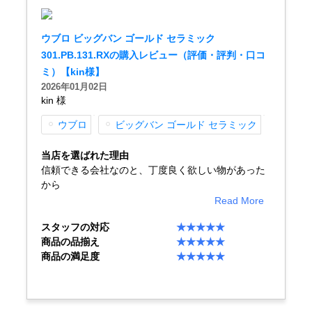
新宿店
大阪心斎橋店
ウブロ ビッグバン ゴールド セラミック
買取サロン
301.PB.131.RXの購入レビュー（評価・評判・口コ
ミ）【kin様】
2026年01月02日
kin 様
GINZA RASIN公式ブログ
ウブロ
ビッグバン ゴールド セラミック
WEBマガジン
買取ブログ
当店を選ばれた理由
信頼できる会社なのと、丁度良く欲しい物があった
から
SNS・動画
Read More
スタッフの対応
★★★★★
商品の品揃え
★★★★★
商品の満足度
★★★★★
For Overseas Customers