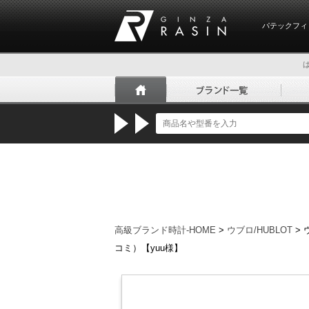
パテックフィ
GINZA RASIN
高級ブランド時計-HOME
>
ウブロ/HUBLOT
>
コミ）【yuu様】