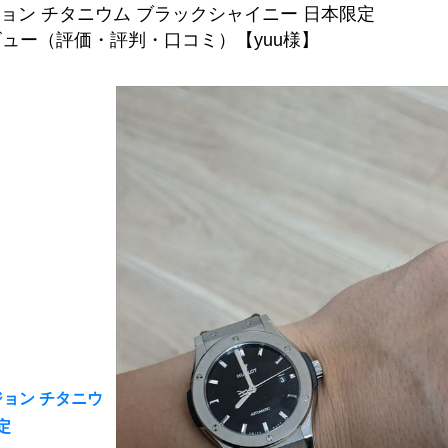
ョン チタニウム ブラックシャイニー 日本限定
購入レビュー（評価・評判・口コミ）【yuu様】
ョン チタニウ
定