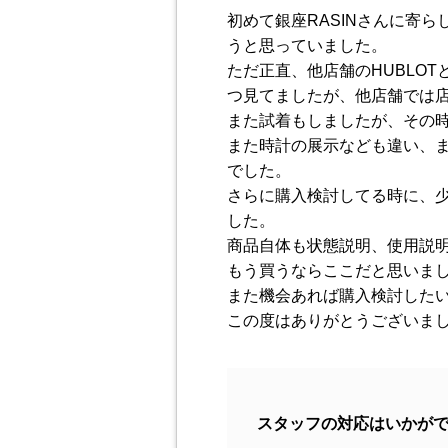
初めて銀座RASINさんに寄ら
うと思っていました。
ただ正直、他店舗のHUBLO
つ見てましたが、他店舗では
また試着もしましたが、その時
また時計の展示なども違い、ま
でした。
さらに購入検討してる時に、
した。
商品自体も状態説明、使用説
もう買うならここだと思いま
また機会あれば購入検討した
この度はありがとうございま
スタッフの対応はいかが