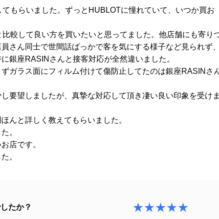
してもらいました。ずっとHUBLOTに憧れていて、いつか買お
Tと比較して良い方を買いたいと思ってました。他店舗にも寄り
店員さん同士で世間話ばっかで客を気にする様子など見られず
に銀座RASINさんと接客対応が全然違いました。
ずガラス面にフィルム付けて傷防止してたのは銀座RASINさ
少し要望しましたが、真摯な対応して頂き凄い良い印象を受け
明ほんと詳しく教えてもらいました。
した。
いお店です。
した。
★★★★★
でしたか？