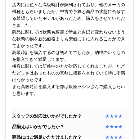
店内には色々な高級時計が陳列されており、他のメーカの
機種とも迷いましたが、中古で予算と商品の状態に合致す
る希望していたモデルがあったため、購入をさせていただ
複数条件で商品を絞り込む
きました。
商品に関しては状態も綺麗で新品とさぼど変わらないよう
詳細検索はこちら
な状態の物を新品価格よりも安価に手に入れることができ
てよかったです。
高級時計を購入するのは初めてでしたが、納得のいくもの
ご利用ガイド
を購入できて満足してます。
接客に関しては研修中の方が対応してくれましたが、たど
たどしさはあったものの真剣に接客をされていて特に不満
GINZA RASINのプレミアムクオリティについて
はなかったです。
また高級時計を購入する際は銀座ラシンさんで購入したい
送料・お支払方法
と思います。
ショッピングローンの流れ
スタッフの対応はいかがでしたか？
★★★★
よくある質問
品揃えはいかがでしたか？
★★★★
お問い合わせ
商品にはご満足いただけましたか？
★★★★