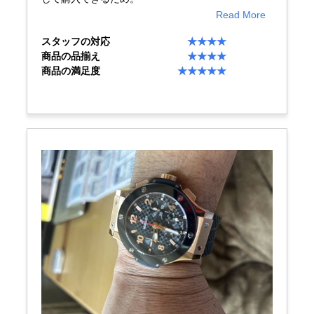
English
简体中文
Read More
スタッフの対応
★★★★
繁體中文
한국어
商品の品揃え
★★★★
商品の満足度
★★★★★
ภาษาไทย