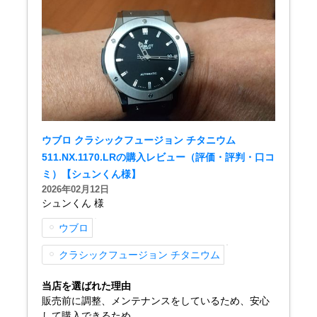
新宿店
大阪心斎橋店
買取サロン
GINZA RASIN公式ブログ
ウブロ クラシックフュージョン チタニウム
WEBマガジン
買取ブログ
511.NX.1170.LRの購入レビュー（評価・評判・口コ
ミ）【シュンくん様】
2026年02月12日
シュンくん 様
SNS・動画
ウブロ
クラシックフュージョン チタニウム
当店を選ばれた理由
For Overseas Customers
販売前に調整、メンテナンスをしているため、安心
して購入できるため。