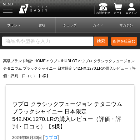
MENU
お問合わせ
カート
ログイン
GINZA RASIN
ブランド
買取
ショップ
ガイド
マガジン
検索
条件を絞込む
高級ブランド時計-HOME
>
ウブロ/HUBLOT
>
ウブロ クラシックフュージョン
新規会員登録
ログイン
チタニウム ブラックシャイニー 日本限定 542.NX.1270.LRの購入レビュー（評
価・評判・口コミ）【s様】
ブランドから探す
ウブロ クラシックフュージョン チタニウム
ブラックシャイニー 日本限定
542.NX.1270.LRの購入レビュー（評価・評
判・口コミ）【s様】
[
]
ウブロ
2024年06月30日