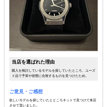
セイコー
ヴァシュロン
チューダー
パネライ
コンスタンタン
当店を選ばれた理由
商品の状態から探す
購入を検討しているモデルを探していたところ、ユーズ
ド品で予算や状態に合致するものを見つけたため。
新品
未使用品
ご意見・ご感想
中古品
アンティーク品
欲しいモデルを探していたとところネットで見つけて来店
WEB限定品
SALE
させて貰いました。