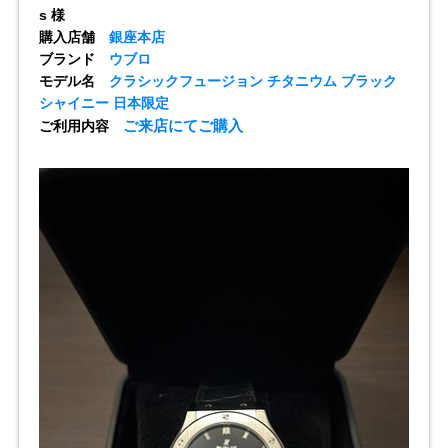
s 様
購入店舗
銀座本店
全てのブランドを見
ロレックス
パテック
ブランド
ウブロ
る
フィリップ
モデル名
クラシックフュージョン チタニウム ブラック
シャイニー 日本限定
ご来店にてご購入
ご利用内容
オーデマピゲ
ウブロ
カルティエ
グランド
オメガ
IWC