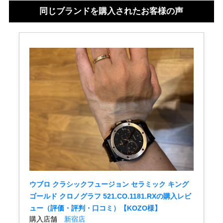
同じブランドを購入されたお客様の声
買取専門サロン
買取ご成約者様限定5万円クーポン
75%以上保証！中古商品高価買戻し
修理・メンテナンスをご希望の方
修理依頼をする
修理・メンテンナンスについて
オーバーホールについて
ウブロ クラシックフュージョン セラミック キング
ゴールド クロノグラフ 521.CO.1181.RXの購入レビ
外装仕上げについて
ュー（評価・評判・口コミ）【KOZO様】
電池交換について
購入店舗
新宿店