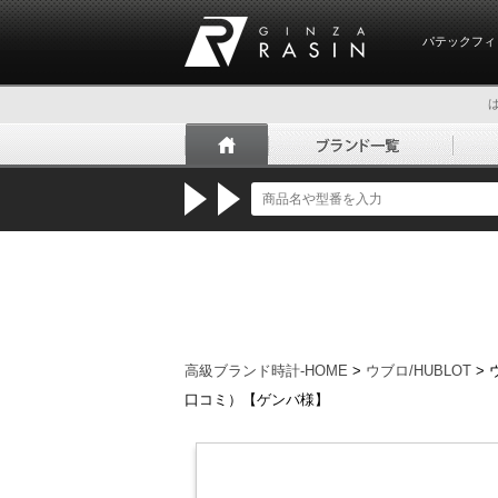
パテックフィ
GINZA RASIN
高級ブランド時計-HOME
>
ウブロ/HUBLOT
>
口コミ）【ゲンバ様】