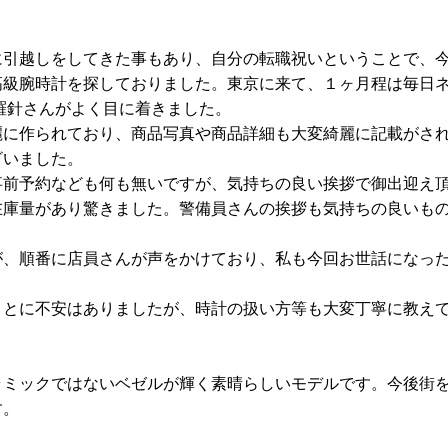
に引越しをしてきた事もあり、自分の転職祝いということで、
高級腕時計を探しておりました。東京に来て、１ヶ月程は毎日
羅針さんがよく目に着きました。
麗に作られており、商品写真や商品詳細も大変綺麗に記載がさ
ざいました。
事前予約なども何も無いですが、気持ちの良い挨拶で御出迎え
在庫量があり驚きました。警備員さんの挨拶も気持ちの良いも
が、順番に店員さんが声をかけており、私も今回お世話になっ
ことに不安はありましたが、時計の扱い方等も大変丁寧に教え
ラミックではないベゼルが輝く素晴らしいモデルです。今後街
す。