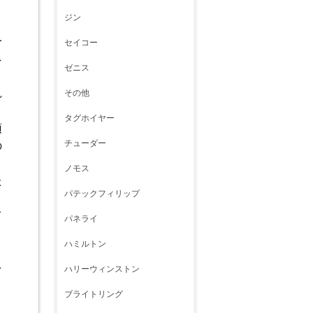
ジン
今
セイコー
ネ
ゼニス
れ
その他
タグホイヤー
頂
チューダー
の
ノモス
た
パテックフィリップ
て
パネライ
ハミルトン
を
ハリーウィンストン
ブライトリング