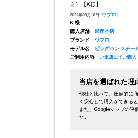
ミ）【K様】
[
ウブロ
]
2024年09月16日
K 様
購入店舗
銀座本店
ブランド
ウブロ
モデル名
ビッグバン スチー
ご利用内容
ご来店にてご購入
当店を選ばれた理
他社と比べて、圧倒的に
く安心して購入ができる
また、Googleマップ
た。