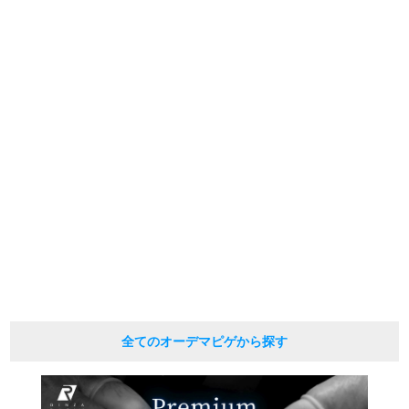
ます。
※シリアルナンバーや限定番号につきましては、プライバシーの関係上WEBへ
の掲載を控えております。
繁體中文
한국어
またお電話でお問い合わせ頂きましてもお答えできません。
※当店では店頭販売も行っております為、サイトでのご注文と店頭処理との時
間差で在庫切れになる場合がございます。
ภาษาไทย
予めご了承くださいませ。
また、ご来店にてご購入を希望される場合にも、事前に在庫の確認をお電話か
メールにてお問い合わせいただけますようお願いいたします。
※アンティーク品やユーズド品の場合、外装および内部機械に代替部品を使用
している場合がございます。
※表示の定価は、入荷時の価格となっております。
現在の定価と異なる場合がございますのでご了承くださいませ。
全てのオーデマピゲから探す