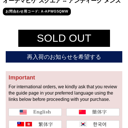
オーデマピゲ スクエア -- アンティーク メンズ
セイコー
お問合わせ用コード: A-APWGSQMW
SOLD OUT
ヴァシュロン
チューダー
パネライ
再入荷のお知らせを希望する
コンスタンタン
Important
商品の状態から探す
For international orders, we kindly ask that you review
the guide page in your preferred language using the
新品
未使用品
links below before proceeding with your purchase.
中古品
アンティーク品
WEB限定品
SALE