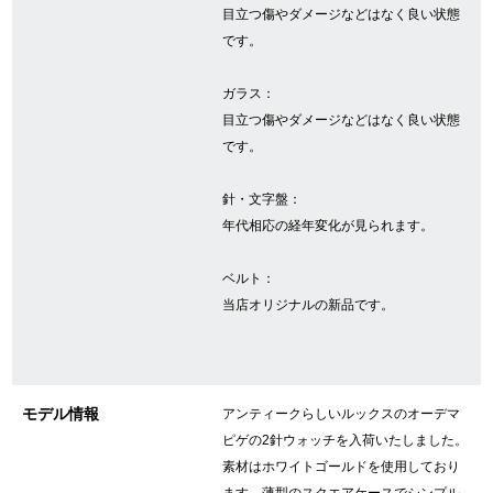
目立つ傷やダメージなどはなく良い状態
です。
GINZA RASINについて
ガラス：
目立つ傷やダメージなどはなく良い状態
お客様の声・口コミ
です。
GINZA RASINの中古腕時計について
針・文字盤：
年代相応の経年変化が見られます。
スタッフフォト
受賞歴
ベルト：
当店オリジナルの新品です。
求人情報
モデル情報
アンティークらしいルックスのオーデマ
店舗情報
ピゲの2針ウォッチを入荷いたしました。
素材はホワイトゴールドを使用しており
銀座中央通り店
銀座本店
ます。薄型のスクエアケースでシンプル