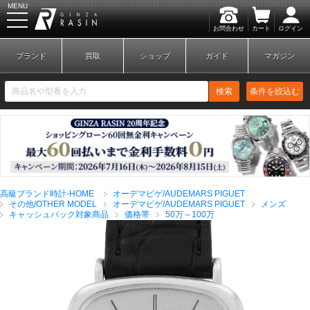
MENU
お問合わせ
カート
ログイン
GINZA RASIN
ブランド
買取
ショップ
ガイド
マガジン
検索
条件を絞込む
新規会員登録
ログイン
高級ブランド時計-HOME
オーデマピゲ/AUDEMARS PIGUET
ブランドから探す
その他/OTHER MODEL
オーデマピゲ/AUDEMARS PIGUET
メンズ
キャッシュバック対象商品
価格帯
50万～100万