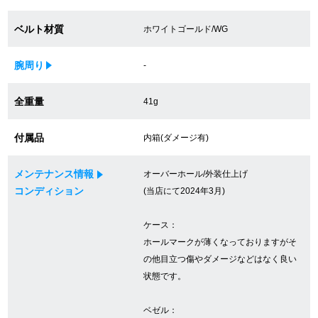
買取専門サロン
ベルト材質
ホワイトゴールド/WG
買取ご成約者様限定5万円クーポン
腕周り
-
75%以上保証！中古商品高価買戻し
全重量
41g
付属品
内箱(ダメージ有)
修理・メンテナンスをご希望の方
メンテナンス情報
オーバーホール/外装仕上げ
修理依頼をする
コンディション
(当店にて2024年3月)
修理・メンテンナンスについて
ケース：
ホールマークが薄くなっておりますがそ
オーバーホールについて
の他目立つ傷やダメージなどはなく良い
外装仕上げについて
状態です。
電池交換について
ベゼル：