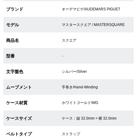
ブランド
オーデマピゲ/AUDEMARS PIGUET
ショップサービス
モデル
マスタースクエア / MASTERSQUARE
保証・アフターサービス
商品名
スクエア
ラッピングサービス
型番
--
腕時計サイズ調整サービス
文字盤色
シルバー/Silver
店舗受け取りサービス
ムーブメント
手巻き/Hand-Winding
店舗取り寄せサービス
ケース材質
ホワイトゴールド/WG
買取・下取りをご希望の方
ケースサイズ
ケース：縦 32.0mm × 横 32.0mm
買取・下取りはこちら
ベルトタイプ
ストラップ