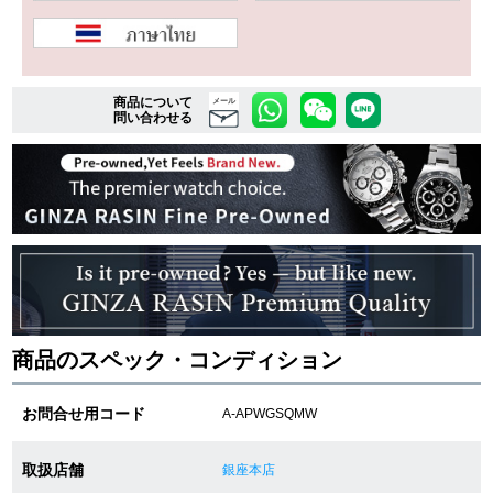
複数条件で商品を絞り込む
商品について
メール
問い合わせる
詳細検索はこちら
ご利用ガイド
GINZA RASINのプレミアムクオリティについて
送料・お支払方法
商品のスペック・コンディション
ショッピングローンの流れ
よくある質問
お問合せ用コード
A-APWGSQMW
お問い合わせ
取扱店舗
銀座本店