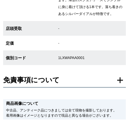
新宿店
大阪心斎橋店
に身に着けて頂ける1本です。落ち着きの
あるシルバーダイアルが特徴です。
買取サロン
店頭受取
-
GINZA RASIN公式ブログ
定価
-
WEBマガジン
買取ブログ
個別コード
1LXWAPAA0001
免責事項について
SNS・動画
※新品・未使用品の商品画像は、同一モデルの画像を使用し掲載致しておりま
す。
商品画像について
メーカー保護シールの有無に個体差がございますのでご了承下さいませ。
また、メーカーにてマイナーチェンジがなされる場合がございますが、在庫品
中古品、アンティーク品につきましては全て現物を撮影しております。
For Overseas Customers
の仕様で販売させていただきますので予めご了承の程お願いいたします。
着用画像はイメージとなりますので現品と異なる場合がございます。
尚、中古品、アンティーク品につきましては現品を撮影しております。
※光の加減やモニターの設定により、実際の商品と色目が異なる場合がござい
English
简体中文