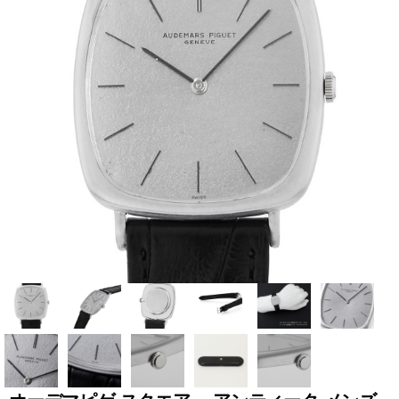
全てのブランドを見
ロレックス
パテック
る
フィリップ
オーデマピゲ
ウブロ
カルティエ
グランド
オメガ
IWC