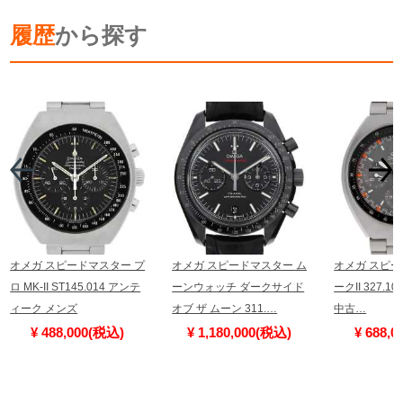
履歴
から探す
オメガ スピードマスター プ
オメガ スピードマスター ム
オメガ スピー
ロ MK-II ST145.014 アンテ
ーンウォッチ ダークサイド
ークII 327.10.
ィーク メンズ
オブ ザ ムーン 311.…
中古…
¥ 488,000(税込)
¥ 1,180,000(税込)
¥ 688,