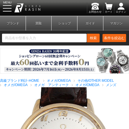
MENU
お問合わせ
カート
ログイン
GINZA RASIN
ブランド
買取
ショップ
ガイド
マガジン
検索
条件を絞込む
新規会員登録
ログイン
高級ブランド時計-HOME
オメガ/OMEGA
その他/OTHER MODEL
ブランドから探す
オメガ/OMEGA
オメガ アンティーク
オメガ/OMEGA
メンズ