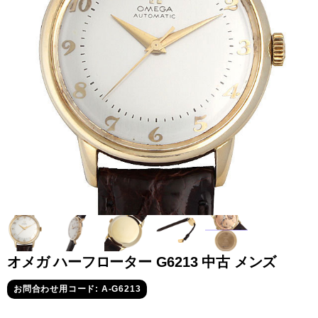
全てのブランドを見
ロレックス
パテック
る
フィリップ
オーデマピゲ
ウブロ
カルティエ
オメガ ハーフローター G6213 中古 メンズ
お問合わせ用コード: A-G6213
グランド
オメガ
IWC