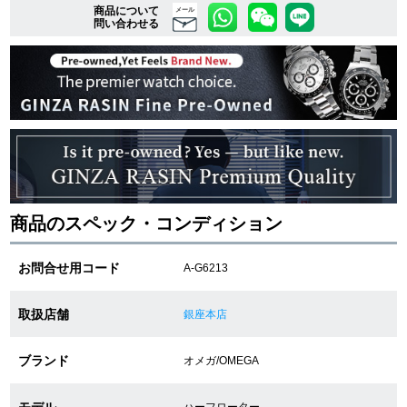
商品について
メール
問い合わせる
複数条件で商品を絞り込む
詳細検索はこちら
ご利用ガイド
GINZA RASINのプレミアムクオリティについて
商品のスペック・コンディション
送料・お支払方法
お問合せ用コード
A-G6213
ショッピングローンの流れ
取扱店舗
銀座本店
よくある質問
ブランド
オメガ/OMEGA
お問い合わせ
モデル
ハーフローター