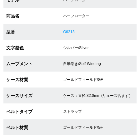
商品名
ハーフローター
ショップサービス
型番
G6213
保証・アフターサービス
文字盤色
シルバー/Silver
ラッピングサービス
腕時計サイズ調整サービス
ムーブメント
自動巻き/Self-Winding
店舗受け取りサービス
ケース材質
ゴールドフィールド/GF
店舗取り寄せサービス
ケースサイズ
ケース：直径 32.0mm (リューズ含まず）
ベルトタイプ
ストラップ
買取・下取りをご希望の方
ベルト材質
ゴールドフィールド/GF
買取・下取りはこちら