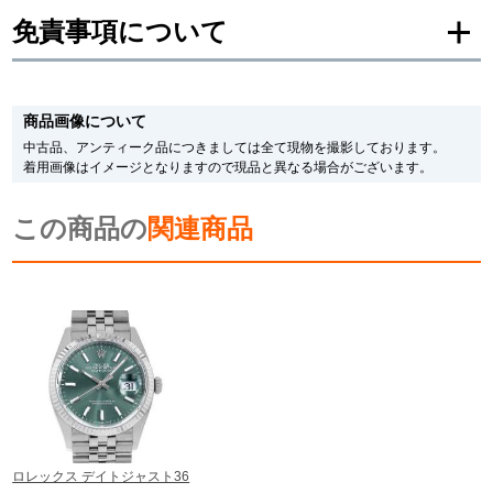
免責事項について
新宿店
大阪心斎橋店
買取サロン
※新品・未使用品の商品画像は、同一モデルの画像を使用し掲載致しておりま
す。
商品画像について
メーカー保護シールの有無に個体差がございますのでご了承下さいませ。
また、メーカーにてマイナーチェンジがなされる場合がございますが、在庫品
中古品、アンティーク品につきましては全て現物を撮影しております。
の仕様で販売させていただきますので予めご了承の程お願いいたします。
GINZA RASIN公式ブログ
着用画像はイメージとなりますので現品と異なる場合がございます。
尚、中古品、アンティーク品につきましては現品を撮影しております。
※光の加減やモニターの設定により、実際の商品と色目が異なる場合がござい
WEBマガジン
買取ブログ
この商品の
ます。
関連商品
※シリアルナンバーや限定番号につきましては、プライバシーの関係上WEBへ
の掲載を控えております。
またお電話でお問い合わせ頂きましてもお答えできません。
SNS・動画
※当店では店頭販売も行っております為、サイトでのご注文と店頭処理との時
間差で在庫切れになる場合がございます。
予めご了承くださいませ。
また、ご来店にてご購入を希望される場合にも、事前に在庫の確認をお電話か
メールにてお問い合わせいただけますようお願いいたします。
※アンティーク品やユーズド品の場合、外装および内部機械に代替部品を使用
For Overseas Customers
している場合がございます。
※表示の定価は、入荷時の価格となっております。
ロレックス デイトジャスト36
現在の定価と異なる場合がございますのでご了承くださいませ。
English
简体中文