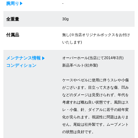
腕周り
-
買取専門サロン
全重量
30g
買取ご成約者様限定5万円クーポン
付属品
無し(※当店オリジナルボックスをお付け
75%以上保証！中古商品高価買戻し
いたします)
メンテナンス情報
オーバーホール(当店にて2014年3月)
修理・メンテナンスをご希望の方
コンディション
新品革ベルト(社外製)
修理依頼をする
ケースやベゼルに使用に伴うスレや小傷
がございます。目立って大きな傷、凹み
修理・メンテンナンスについて
などのダメージは見受けられず、年代を
考慮すれば概ね良い状態です。風防はス
オーバーホールについて
レ・小傷、針、ダイアルに若干の経年変
化が見られます。視認性に問題はありま
外装仕上げについて
せん。尾錠は社外製です。ムーブメント
の状態は良好です。
電池交換について