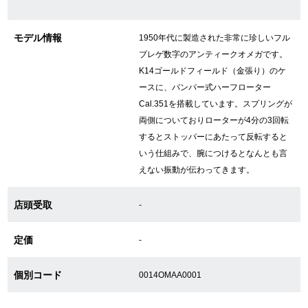
モデル情報
1950年代に製造された非常に珍しいフル
GINZA RASINについて
ブレゲ数字のアンティークオメガです。
K14ゴールドフィールド（金張り）のケ
お客様の声・口コミ
ースに、バンパー式ハーフローター
Cal.351を搭載しています。スプリングが
GINZA RASINの中古腕時計について
両側についておりローターが4分の3回転
するとストッパーにあたって反転すると
スタッフフォト
いう仕組みで、腕につけるとなんとも言
えない振動が伝わってきます。
受賞歴
店頭受取
求人情報
-
定価
-
店舗情報
個別コード
0014OMAA0001
銀座中央通り店
銀座本店