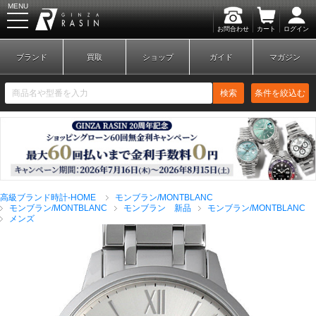
MENU
お問合わせ
カート
ログイン
GINZA RASIN
ブランド
買取
ショップ
ガイド
マガジン
検索
条件を絞込む
新規会員登録
ログイン
高級ブランド時計-HOME
モンブラン/MONTBLANC
ブランドから探す
モンブラン/MONTBLANC
モンブラン 新品
モンブラン/MONTBLANC
メンズ