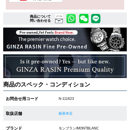
商品について
複数条件で商品を絞り込む
メール
問い合わせる
詳細検索はこちら
ご利用ガイド
GINZA RASINのプレミアムクオリティについて
送料・お支払方法
商品のスペック・コンディション
ショッピングローンの流れ
お問合せ用コード
N-111623
よくある質問
取扱店舗
銀座本店
お問い合わせ
ブランド
モンブラン/MONTBLANC