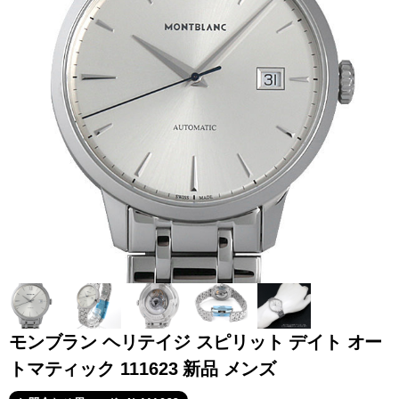
全てのブランドを見
ロレックス
パテック
る
フィリップ
オーデマピゲ
ウブロ
カルティエ
モンブラン ヘリテイジ スピリット デイト オー
トマティック 111623 新品 メンズ
グランド
オメガ
IWC