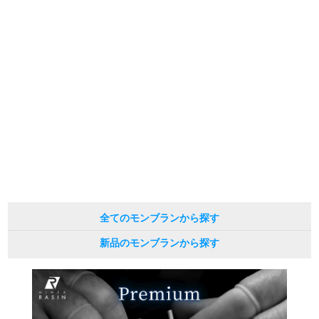
※当店では店頭販売も行っております為、サイトでのご注文と店頭処理との時
新宿店
大阪心斎橋店
間差で在庫切れになる場合がございます。
予めご了承くださいませ。
また、ご来店にてご購入を希望される場合にも、事前に在庫の確認をお電話か
買取サロン
メールにてお問い合わせいただけますようお願いいたします。
※アンティーク品やユーズド品の場合、外装および内部機械に代替部品を使用
している場合がございます。
GINZA RASIN公式ブログ
※表示の定価は、入荷時の価格となっております。
現在の定価と異なる場合がございますのでご了承くださいませ。
WEBマガジン
買取ブログ
SNS・動画
全てのモンブランから探す
新品のモンブランから探す
For Overseas Customers
English
简体中文