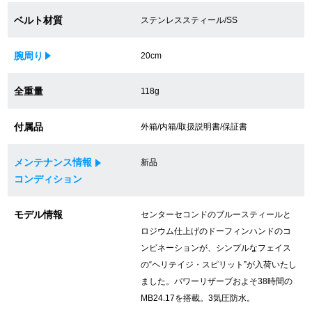
買取専門サロン
ベルト材質
ステンレススティール/SS
買取ご成約者様限定5万円クーポン
腕周り
20cm
75%以上保証！中古商品高価買戻し
全重量
118g
付属品
外箱/内箱/取扱説明書/保証書
修理・メンテナンスをご希望の方
メンテナンス情報
新品
修理依頼をする
コンディション
修理・メンテンナンスについて
モデル情報
センターセコンドのブルースティールと
ロジウム仕上げのドーフィンハンドのコ
オーバーホールについて
ンビネーションが、シンプルなフェイス
の“ヘリテイジ・スピリット”が入荷いたし
外装仕上げについて
ました。パワーリザーブおよそ38時間の
MB24.17を搭載。3気圧防水。
電池交換について