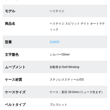
モデル
ヘリテイジ
ショップサービス
商品名
ヘリテイジ スピリット デイト オートマテ
保証・アフターサービス
ィック
ラッピングサービス
型番
111623
腕時計サイズ調整サービス
文字盤色
シルバー/Silver
店舗受け取りサービス
ムーブメント
自動巻き/Self-Winding
店舗取り寄せサービス
ケース材質
ステンレススティール/SS
買取・下取りをご希望の方
ケースサイズ
ケース：直径 39.0mm (リューズ含まず）
ベルトタイプ
ブレスレット
買取・下取りはこちら