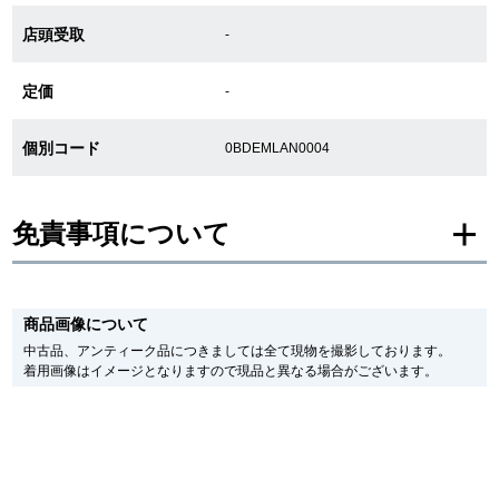
店頭受取
-
GINZA RASINについて
定価
-
お客様の声・口コミ
個別コード
0BDEMLAN0004
GINZA RASINの中古腕時計について
免責事項について
スタッフフォト
受賞歴
※新品・未使用品の商品画像は、同一モデルの画像を使用し掲載致しておりま
す。
商品画像について
メーカー保護シールの有無に個体差がございますのでご了承下さいませ。
求人情報
また、メーカーにてマイナーチェンジがなされる場合がございますが、在庫品
中古品、アンティーク品につきましては全て現物を撮影しております。
の仕様で販売させていただきますので予めご了承の程お願いいたします。
着用画像はイメージとなりますので現品と異なる場合がございます。
尚、中古品、アンティーク品につきましては現品を撮影しております。
※光の加減やモニターの設定により、実際の商品と色目が異なる場合がござい
店舗情報
ます。
※シリアルナンバーや限定番号につきましては、プライバシーの関係上WEBへ
の掲載を控えております。
銀座中央通り店
銀座本店
またお電話でお問い合わせ頂きましてもお答えできません。