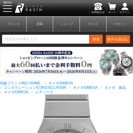
MENU
お問合わせ
カート
ログイン
GINZA RASIN
ブランド
買取
ショップ
ガイド
マガジン
検索
条件を絞込む
新規会員登録
ログイン
高級ブランド時計-HOME
オメガ/OMEGA
ブランドから探す
コンステレーション/CONSTELLATION
オメガ/OMEGA
オメガ 新品
オメガ/OMEGA
レディース