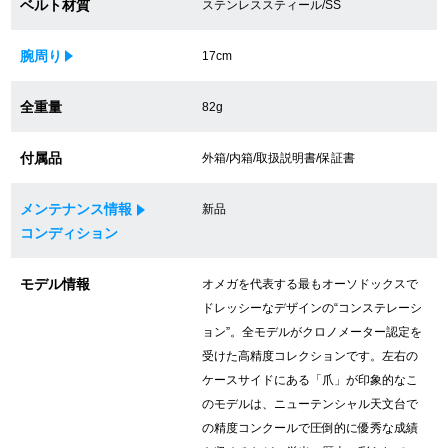
ベルト材質
ステンレススティール/SS
買取専門サロン
腕周り
17cm
買取ご成約者様限定5万円クーポン
全重量
82g
75%以上保証！中古商品高価買戻し
付属品
外箱/内箱/取扱説明書/保証書
修理・メンテナンスをご希望の方
メンテナンス情報
新品
コンディション
修理依頼をする
モデル情報
オメガを代表する最もオーソドックスで
修理・メンテンナンスについて
ドレッシーなデザインの“コンステレーシ
ョン”。全モデルがクロノメーター認定を
オーバーホールについて
受けた高精度コレクションです。左右の
ケースサイドにある「爪」が印象的なこ
外装仕上げについて
のモデルは、ニューテンシャル天文台で
の精度コンクールで圧倒的に優秀な成績
電池交換について