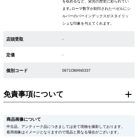
を収めるなど、栄光の歴史に彩られてい
ます｡ローマ数字が刻印されたベゼルにシ
ルバーのバーインデックスがスタイリッ
GINZA RASINについて
シュな印象を与えてくれます。
お客様の声・口コミ
店頭受取
-
GINZA RASINの中古腕時計について
定価
-
スタッフフォト
個別コード
0671OMAN0337
受賞歴
求人情報
免責事項について
※新品・未使用品の商品画像は、同一モデルの画像を使用し掲載致しておりま
す。
店舗情報
商品画像について
メーカー保護シールの有無に個体差がございますのでご了承下さいませ。
また、メーカーにてマイナーチェンジがなされる場合がございますが、在庫品
中古品、アンティーク品につきましては全て現物を撮影しております。
の仕様で販売させていただきますので予めご了承の程お願いいたします。
銀座中央通り店
銀座本店
着用画像はイメージとなりますので現品と異なる場合がございます。
尚、中古品、アンティーク品につきましては現品を撮影しております。