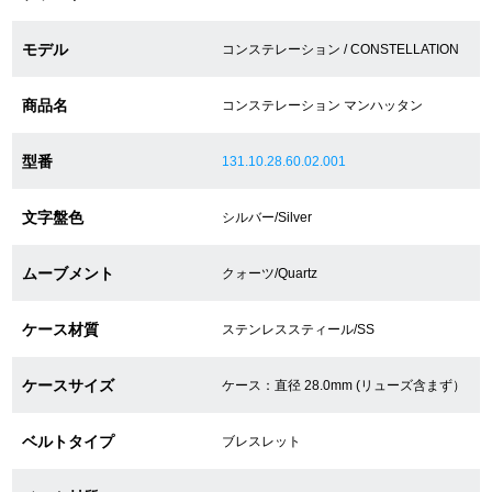
モデル
コンステレーション / CONSTELLATION
ショップサービス
商品名
コンステレーション マンハッタン
保証・アフターサービス
型番
131.10.28.60.02.001
ラッピングサービス
文字盤色
シルバー/Silver
腕時計サイズ調整サービス
店舗受け取りサービス
ムーブメント
クォーツ/Quartz
店舗取り寄せサービス
ケース材質
ステンレススティール/SS
ケースサイズ
ケース：直径 28.0mm (リューズ含まず）
買取・下取りをご希望の方
ベルトタイプ
ブレスレット
買取・下取りはこちら