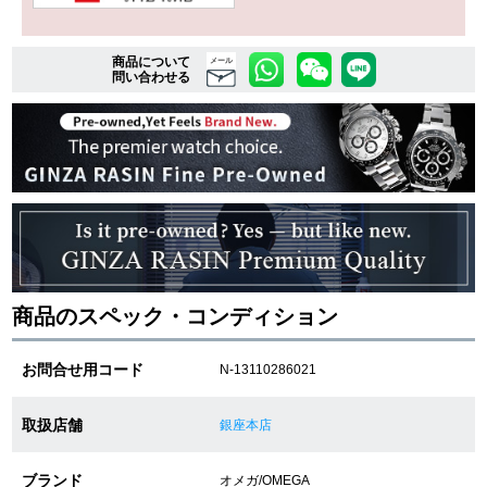
商品について
複数条件で商品を絞り込む
メール
問い合わせる
詳細検索はこちら
ご利用ガイド
GINZA RASINのプレミアムクオリティについて
送料・お支払方法
商品のスペック・コンディション
ショッピングローンの流れ
お問合せ用コード
N-13110286021
よくある質問
取扱店舗
銀座本店
お問い合わせ
ブランド
オメガ/OMEGA