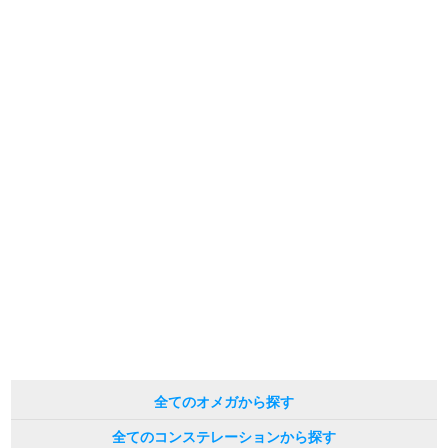
※光の加減やモニターの設定により、実際の商品と色目が異なる場合がござい
新宿店
大阪心斎橋店
ます。
※シリアルナンバーや限定番号につきましては、プライバシーの関係上WEBへ
買取サロン
の掲載を控えております。
またお電話でお問い合わせ頂きましてもお答えできません。
※当店では店頭販売も行っております為、サイトでのご注文と店頭処理との時
間差で在庫切れになる場合がございます。
予めご了承くださいませ。
GINZA RASIN公式ブログ
また、ご来店にてご購入を希望される場合にも、事前に在庫の確認をお電話か
メールにてお問い合わせいただけますようお願いいたします。
WEBマガジン
買取ブログ
※アンティーク品やユーズド品の場合、外装および内部機械に代替部品を使用
している場合がございます。
※表示の定価は、入荷時の価格となっております。
現在の定価と異なる場合がございますのでご了承くださいませ。
SNS・動画
For Overseas Customers
全てのオメガから探す
English
简体中文
全てのコンステレーションから探す