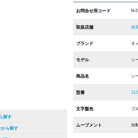
お問合せ用コード
N-2
取扱店舗
銀
ブランド
オメ
モデル
シー
商品名
シー
型番
212
文字盤色
ブル
ら探す
ムーブメント
自動
ーから探す