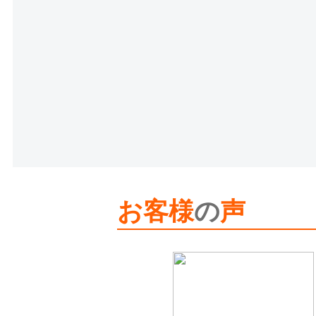
お客様
の
声