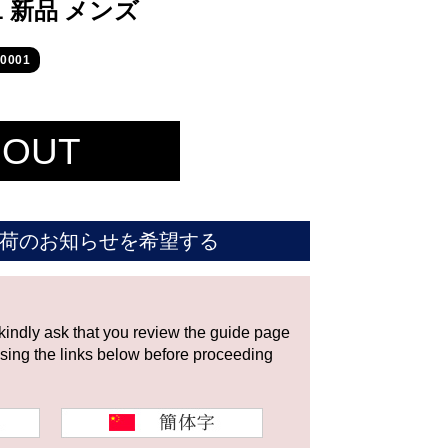
.001 新品 メンズ
0001
 OUT
荷のお知らせを希望する
 kindly ask that you review the guide page
using the links below before proceeding