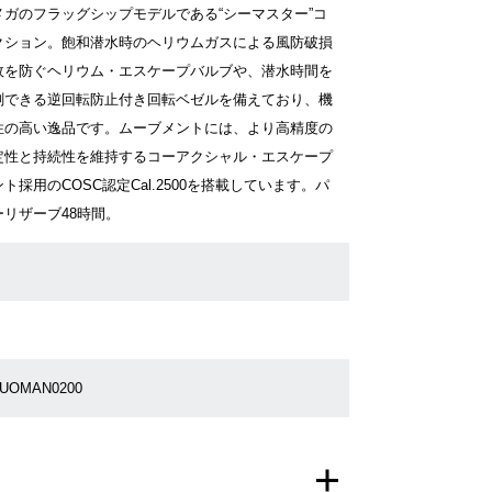
メガのフラッグシップモデルである“シーマスター”コ
クション。飽和潜水時のヘリウムガスによる風防破損
故を防ぐヘリウム・エスケープバルブや、潜水時間を
測できる逆回転防止付き回転ベゼルを備えており、機
性の高い逸品です。ムーブメントには、より高精度の
定性と持続性を維持するコーアクシャル・エスケープ
ト採用のCOSC認定Cal.2500を搭載しています。パ
ーリザーブ48時間。
4UOMAN0200