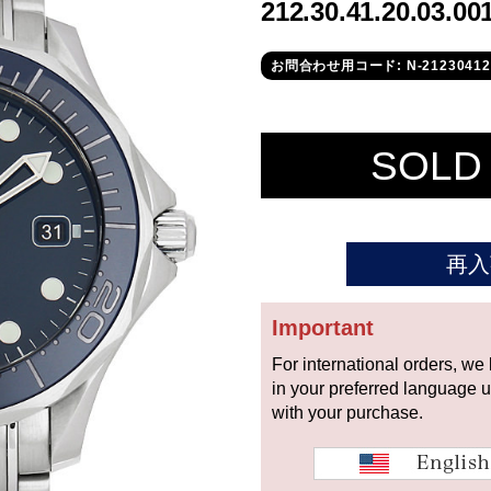
212.30.41.20.03
お問合わせ用コード: N-21230412
SOLD
再入
Important
For international orders, we
in your preferred language 
with your purchase.