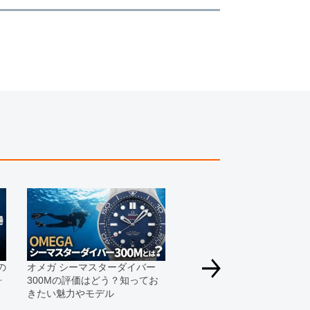
一モデルの画像を使用し掲載致しております。
がございますのでご了承下さいませ。
ジがなされる場合がございますが、在庫品の仕様で販
承の程お願いいたします。
ましては現品を撮影しております。
、実際の商品と色目が異なる場合がございます。
きましては、プライバシーの関係上WEBへの掲載を控
てもお答えできません。
す為、サイトでのご注文と店頭処理との時間差で在庫
る場合にも、事前に在庫の確認をお電話かメールにて
いいたします。
合、外装および内部機械に代替部品を使用している場
っております。
の
オメガ シーマスターダイバー
すのでご了承くださいませ。
ォ
300Mの評価はどう？知ってお
きたい魅力やモデル