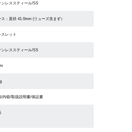
テンレススティール/SS
ス：直径 41.0mm (リューズ含まず）
レスレット
テンレススティール/SS
cm
g
/内箱/取扱説明書/保証書
品