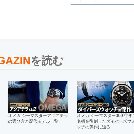
※新品・未使用品の商品画像は、同
メーカー保護シールの有無に個体差
また、メーカーにてマイナーチェン
売させていただきますので予めご了
尚、中古品、アンティーク品につき
※光の加減やモニターの設定により
※シリアルナンバーや限定番号につ
えております。
GAZIN
を読む
またお電話でお問い合わせ頂きまし
※当店では店頭販売も行っておりま
切れになる場合がございます。
予めご了承くださいませ。
また、ご来店にてご購入を希望され
お問い合わせいただけますようお願
※アンティーク品やユーズド品の場
合がございます。
※表示の定価は、入荷時の価格とな
オメガ シーマスターアクアテラ
オメガ シーマスター300 往年
現在の定価と異なる場合がございま
の選び方と歴代モデル一覧
名機を復刻したダイバーズウ
ッチの傑作に迫る