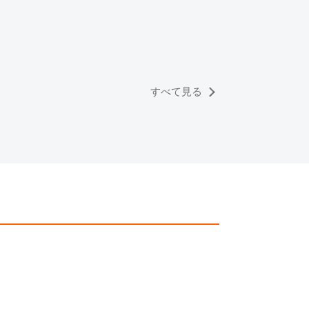
初めてのオメガ。プロお勧
モデルはコレ！～スピード
ター，シーマスター，コン
レーションなど～
すべて見る