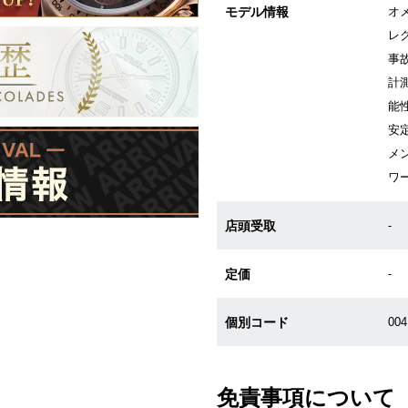
モデル情報
オ
レ
事
計
能
安
メン
ワ
店頭受取
-
定価
-
個別コード
00
免責事項について