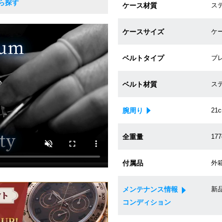
ら探す
ケース材質
ス
ケースサイズ
ケー
ベルトタイプ
ブ
ベルト材質
ス
腕周り
21
全重量
177
付属品
外箱
メンテナンス情報
新
コンディション