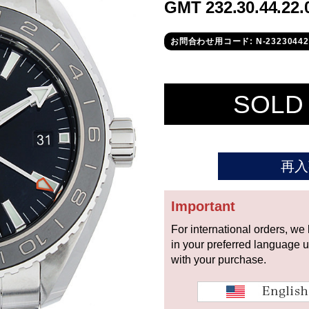
GMT 232.30.44.2
お問合わせ用コード: N-23230442
SOLD
再入
Important
For international orders, we
in your preferred language 
with your purchase.