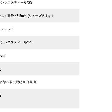
テンレススティール/SS
ス：直径 43.5mm (リューズ含まず）
レスレット
テンレススティール/SS
5cm
g
/内箱/取扱説明書/保証書
品