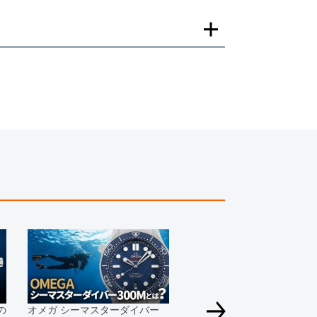
一モデルの画像を使用し掲載致しております。
がございますのでご了承下さいませ。
ジがなされる場合がございますが、在庫品の仕様で販
承の程お願いいたします。
ましては現品を撮影しております。
、実際の商品と色目が異なる場合がございます。
きましては、プライバシーの関係上WEBへの掲載を控
てもお答えできません。
す為、サイトでのご注文と店頭処理との時間差で在庫
る場合にも、事前に在庫の確認をお電話かメールにて
いいたします。
合、外装および内部機械に代替部品を使用している場
っております。
の
オメガ シーマスターダイバー
すのでご了承くださいませ。