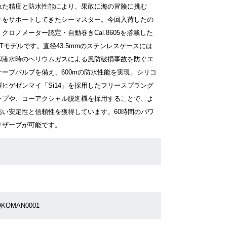
れた精度と防水性能により、果敢に海の冒険に挑む
々をサポートしてきたシーマスター。今回入荷したの
クロノメーター認定・自動巻きCal.8605を搭載した
MTモデルです。直径43.5mmのステンレスケースには
和潜水時のヘリウムガスによる風防破損事故を防ぐエ
ケーブバルブを備え、600mの防水性能を実現。シリコ
製ヒゲゼンマイ「Si14」を採用したフリースプラング
ンプや、コーアクシャル脱進機を採用することで、よ
高い安定性と信頼性を獲得しています。60時間のパワ
リザーブが可能です。
QKOMAN0001