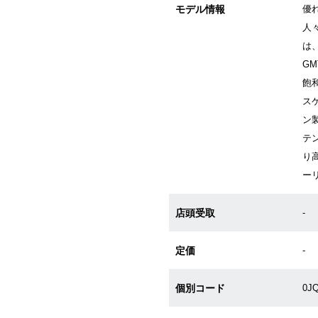
モデル情報
優
人
は、
G
飽
ス
ン
テ
り
ー
店頭受取
-
定価
-
個別コード
0J