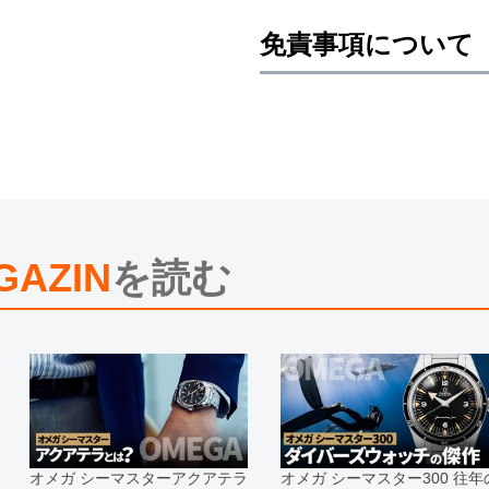
免責事項について
※新品・未使用品の商品画像は、同
メーカー保護シールの有無に個体差
また、メーカーにてマイナーチェン
売させていただきますので予めご了
尚、中古品、アンティーク品につき
※光の加減やモニターの設定により
※シリアルナンバーや限定番号につ
えております。
GAZIN
を読む
またお電話でお問い合わせ頂きまし
※当店では店頭販売も行っておりま
切れになる場合がございます。
予めご了承くださいませ。
また、ご来店にてご購入を希望され
お問い合わせいただけますようお願
※アンティーク品やユーズド品の場
合がございます。
※表示の定価は、入荷時の価格とな
オメガ シーマスターアクアテラ
オメガ シーマスター300 往年
現在の定価と異なる場合がございま