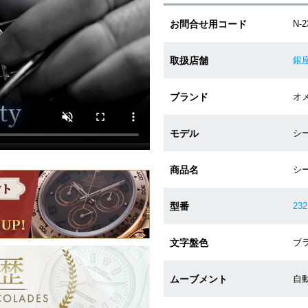
お問合せ用コード
N-2
取扱店舗
銀
ブランド
オメ
モデル
シー
商品名
シ
型番
232
文字盤色
ブラ
ムーブメント
自動