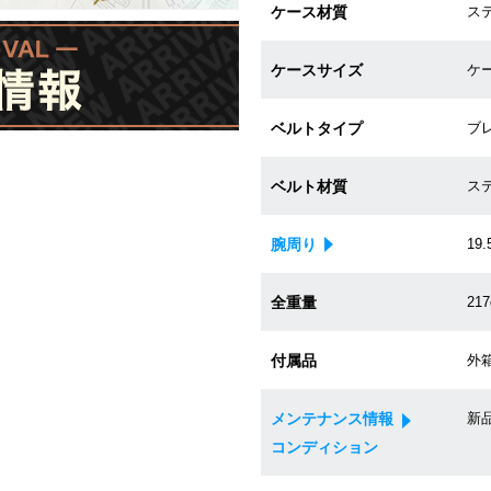
ケース材質
ス
ケースサイズ
ケー
ベルトタイプ
ブ
ベルト材質
ス
腕周り
19.
全重量
217
付属品
外箱
メンテナンス情報
新
コンディション