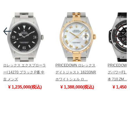
ロレックス エクスプローラ
PRICEDOWN ロレックス
PRICEDOW
ーI 14270 ブラック P番 中
デイトジャスト 16233NR
グパワーF1 ス
古 メンズ
ホワイトシェル ロ…
本 710.ZM.…
¥ 1,235,000(税込)
¥ 1,388,000(税込)
¥ 1,450