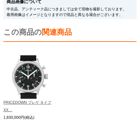
商品画像について
メーカー保護シールの有無に個体差がございますのでご了承下さいませ。
また、メーカーにてマイナーチェンジがなされる場合がございますが、在庫品
新宿店
大阪心斎橋店
中古品、アンティーク品につきましては全て現物を撮影しております。
の仕様で販売させていただきますので予めご了承の程お願いいたします。
着用画像はイメージとなりますので現品と異なる場合がございます。
尚、中古品、アンティーク品につきましては現品を撮影しております。
買取サロン
※光の加減やモニターの設定により、実際の商品と色目が異なる場合がござい
この商品の
ます。
関連商品
※シリアルナンバーや限定番号につきましては、プライバシーの関係上WEBへ
の掲載を控えております。
GINZA RASIN公式ブログ
またお電話でお問い合わせ頂きましてもお答えできません。
※当店では店頭販売も行っております為、サイトでのご注文と店頭処理との時
間差で在庫切れになる場合がございます。
WEBマガジン
買取ブログ
予めご了承くださいませ。
また、ご来店にてご購入を希望される場合にも、事前に在庫の確認をお電話か
メールにてお問い合わせいただけますようお願いいたします。
※アンティーク品やユーズド品の場合、外装および内部機械に代替部品を使用
SNS・動画
している場合がございます。
※表示の定価は、入荷時の価格となっております。
PRICEDOWN ブレゲ タイプ
現在の定価と異なる場合がございますのでご了承くださいませ。
XX…
1,830,000円(税込)
For Overseas Customers
English
简体中文