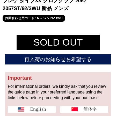
ブレゲ タイプXX クロノグラフ 2067
セイコー
2057ST/92/3WU 新品 メンズ
お問合わせ用コード: N-257ST923WU
SOLD OUT
ヴァシュロン
チューダー
パネライ
コンスタンタン
再入荷のお知らせを希望する
商品の状態から探す
Important
For international orders, we kindly ask that you review
新品
未使用品
the guide page in your preferred language using the
links below before proceeding with your purchase.
中古品
アンティーク品
WEB限定品
SALE