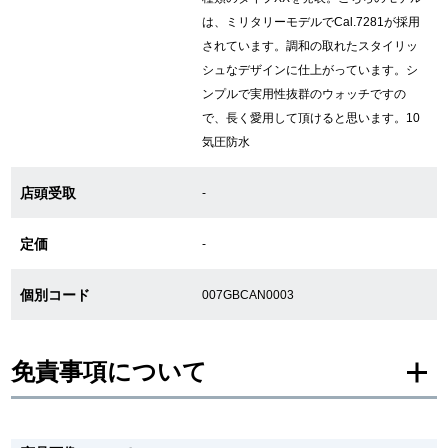
は、ミリタリーモデルでCal.7281が採用
されています。調和の取れたスタイリッ
GINZA RASINについて
シュなデザインに仕上がっています。シ
ンプルで実用性抜群のウォッチですの
お客様の声・口コミ
で、長く愛用して頂けると思います。10
気圧防水
GINZA RASINの中古腕時計について
店頭受取
-
スタッフフォト
定価
-
受賞歴
個別コード
007GBCAN0003
求人情報
免責事項について
店舗情報
※新品・未使用品の商品画像は、同一モデルの画像を使用し掲載致しておりま
銀座中央通り店
銀座本店
す。