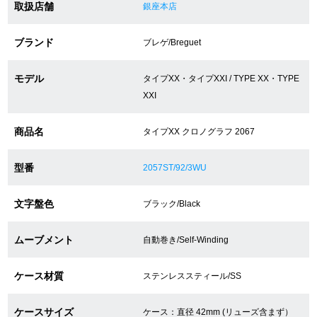
取扱店舗
銀座本店
ショップサービス
ブランド
ブレゲ/Breguet
保証・アフターサービス
モデル
タイプXX・タイプXXI / TYPE XX・TYPE
XXI
ラッピングサービス
商品名
タイプXX クロノグラフ 2067
腕時計サイズ調整サービス
型番
2057ST/92/3WU
店舗受け取りサービス
文字盤色
ブラック/Black
店舗取り寄せサービス
ムーブメント
自動巻き/Self-Winding
買取・下取りをご希望の方
ケース材質
ステンレススティール/SS
買取・下取りはこちら
ケースサイズ
ケース：直径 42mm (リューズ含まず）