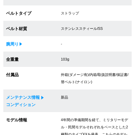
買取専門サロン
ベルトタイプ
ストラップ
買取ご成約者様限定5万円クーポン
ベルト材質
ステンレススティール/SS
75%以上保証！中古商品高価買戻し
腕周り
-
全重量
103g
修理・メンテナンスをご希望の方
付属品
外箱(ダメージ有)/内箱/取扱説明書/保証書/
修理依頼をする
替ベルト(ナイロン)
修理・メンテンナンスについて
メンテナンス情報
新品
オーバーホールについて
コンディション
外装仕上げについて
モデル情報
4年間の準備期間を経て、ミリタリーモデ
ル・民間モデルそれぞれをベースとした2
電池交換について
種類のタイプXXを発表。こちらのモデル