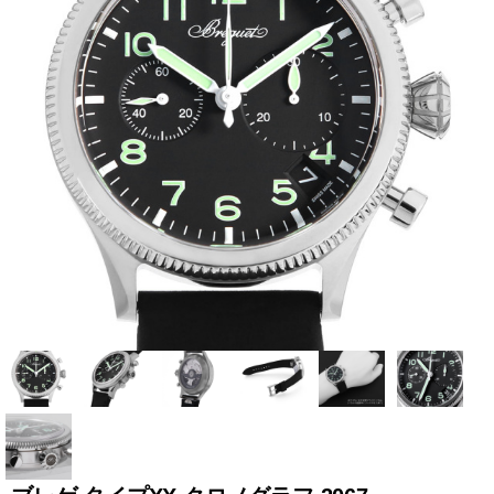
全てのブランドを見
ロレックス
パテック
る
フィリップ
オーデマピゲ
ウブロ
カルティエ
グランド
オメガ
IWC