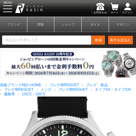
MENU
お問合わせ
カート
ログイン
GINZA RASIN
ブランド
買取
ショップ
ガイド
マガジン
検索
条件を絞込む
新規会員登録
ログイン
高級ブランド時計-HOME
ブレゲ/BREGUET
ブレゲ 新品
ブランドから探す
ブレゲ/BREGUET
メンズ
ブレゲ/BREGUET
タイプXX・タイプXXI
価格帯
100万～200万