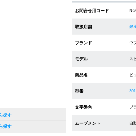
お問合せ用コード
N-
取扱店舗
銀
ブランド
ウブ
モデル
スピ
商品名
ビ
型番
301
文字盤色
ブラ
ら探す
ムーブメント
自動
ら探す