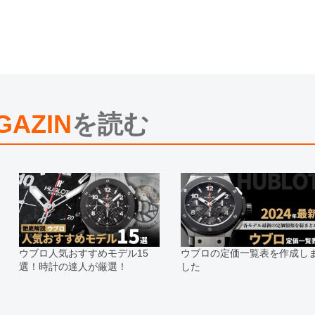
※新品・未使用品の商品画像は、同
メーカー保護シールの有無に個体差
また、メーカーにてマイナーチェン
売させていただきますので予めご了
尚、中古品、アンティーク品につき
※光の加減やモニターの設定により
※シリアルナンバーや限定番号につ
えております。
GAZIN
を読む
またお電話でお問い合わせ頂きまし
※当店では店頭販売も行っておりま
切れになる場合がございます。
予めご了承くださいませ。
また、ご来店にてご購入を希望され
お問い合わせいただけますようお願
※アンティーク品やユーズド品の場
合がございます。
※表示の定価は、入荷時の価格とな
ウブロ人気おすすめモデル15
ウブロの定価一覧表を作成し
現在の定価と異なる場合がございま
選！時計の達人が厳選！
した