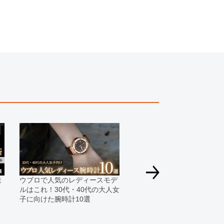
一モデルの画像を使用し掲載致しております。
がございますのでご了承下さいませ。
ジがなされる場合がございますが、在庫品の仕様で販
承の程お願いいたします。
ましては現品を撮影しております。
、実際の商品と色目が異なる場合がございます。
きましては、プライバシーの関係上WEBへの掲載を控
てもお答えできません。
す為、サイトでのご注文と店頭処理との時間差で在庫
る場合にも、事前に在庫の確認をお電話かメールにて
いいたします。
合、外装および内部機械に代替部品を使用している場
っております。
ま
ウブロで人気のレディースモデ
速報！2020年ウブロ新作モ
すのでご了承くださいませ。
ルはこれ！30代・40代の大人女
を発表！
子に向けた腕時計10選