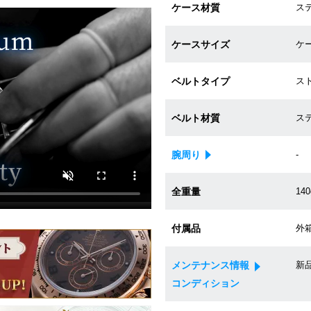
ケース材質
ス
ケースサイズ
ケー
ベルトタイプ
ス
ベルト材質
ス
腕周り
-
全重量
140
付属品
外箱
メンテナンス情報
新
コンディション