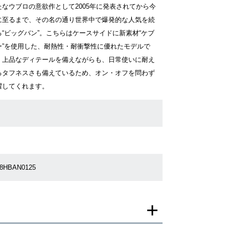
たなウブロの意欲作として2005年に発表されてから今
に至るまで、その名の通り世界中で爆発的な人気を続
る“ビッグバン”。こちらはケースサイドに新素材“ケブ
ー”を使用した、耐熱性・耐衝撃性に優れたモデルで
。上品なディテールを備えながらも、日常使いに耐え
るタフネスさも備えているため、オン・オフを問わず
躍してくれます。
68HBAN0125