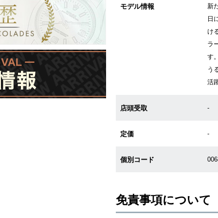
モデル情報
新
日
け
ラ
す
う
活
店頭受取
-
定価
-
個別コード
00
免責事項について