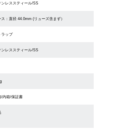
テンレススティール/SS
ス：直径 44.0mm (リューズ含まず）
トラップ
テンレススティール/SS
g
/内箱/保証書
品