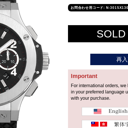
お問合わせ用コード: N-301SX13
SOLD
再入
Important
For international orders, we
in your preferred language 
with your purchase.