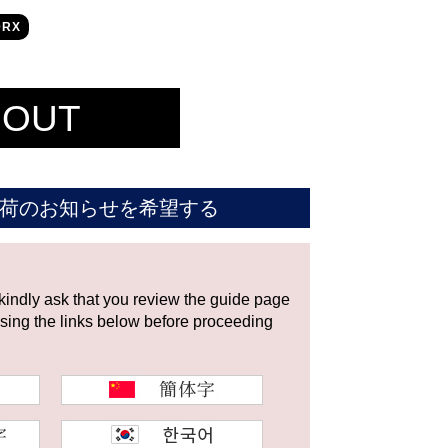
0RX
 OUT
荷のお知らせを希望する
 kindly ask that you review the guide page
using the links below before proceeding