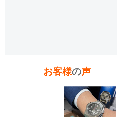
お客様
の
声