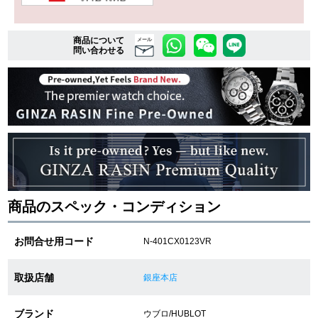
商品について
複数条件で商品を絞り込む
メール
問い合わせる
詳細検索はこちら
ご利用ガイド
GINZA RASINのプレミアムクオリティについて
送料・お支払方法
商品のスペック・コンディション
ショッピングローンの流れ
お問合せ用コード
N-401CX0123VR
よくある質問
取扱店舗
銀座本店
お問い合わせ
ブランド
ウブロ/HUBLOT