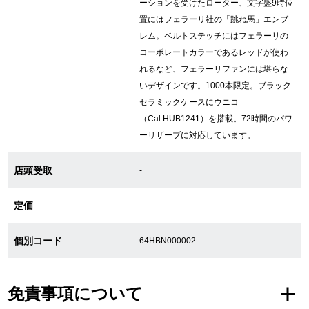
ーションを受けたローター、文字盤9時位
置にはフェラーリ社の「跳ね馬」エンブ
レム。ベルトステッチにはフェラーリの
GINZA RASINについて
コーポレートカラーであるレッドが使わ
れるなど、フェラーリファンには堪らな
お客様の声・口コミ
いデザインです。1000本限定。ブラック
セラミックケースにウニコ
GINZA RASINの中古腕時計について
（Cal.HUB1241）を搭載。72時間のパワ
ーリザーブに対応しています。
スタッフフォト
店頭受取
-
受賞歴
定価
求人情報
-
個別コード
64HBN000002
店舗情報
免責事項について
銀座中央通り店
銀座本店