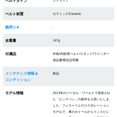
ベルトタイプ
ストラップ
買取専門サロン
ベルト材質
セラミック/Ceramic
買取ご成約者様限定5万円クーポン
腕周り
-
75%以上保証！中古商品高価買戻し
全重量
147g
修理・メンテナンスをご希望の方
付属品
外箱/内箱/替ベルト/スタンド/ワインダー
保証書/限定証明書
修理依頼をする
メンテナンス情報
新品
修理・メンテンナンスについて
コンディション
オーバーホールについて
モデル情報
2013年のバーゼル・ワールドで発表され
た「ビッグバン」の新作を入荷いたしま
外装仕上げについて
した。フェラーリとのコラボレーション
モデルで、車のホイールからインスピレ
電池交換について