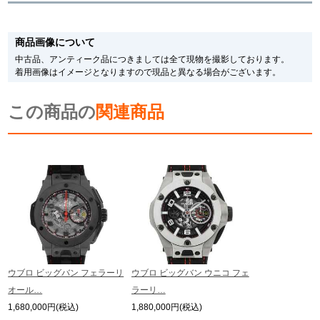
新宿店
大阪心斎橋店
※新品・未使用品の商品画像は、同一モデルの画像を使用し掲載致しておりま
す。
商品画像について
メーカー保護シールの有無に個体差がございますのでご了承下さいませ。
買取サロン
また、メーカーにてマイナーチェンジがなされる場合がございますが、在庫品
中古品、アンティーク品につきましては全て現物を撮影しております。
の仕様で販売させていただきますので予めご了承の程お願いいたします。
着用画像はイメージとなりますので現品と異なる場合がございます。
尚、中古品、アンティーク品につきましては現品を撮影しております。
※光の加減やモニターの設定により、実際の商品と色目が異なる場合がござい
GINZA RASIN公式ブログ
この商品の
ます。
関連商品
※シリアルナンバーや限定番号につきましては、プライバシーの関係上WEBへ
の掲載を控えております。
WEBマガジン
買取ブログ
またお電話でお問い合わせ頂きましてもお答えできません。
※当店では店頭販売も行っております為、サイトでのご注文と店頭処理との時
間差で在庫切れになる場合がございます。
予めご了承くださいませ。
SNS・動画
また、ご来店にてご購入を希望される場合にも、事前に在庫の確認をお電話か
メールにてお問い合わせいただけますようお願いいたします。
※アンティーク品やユーズド品の場合、外装および内部機械に代替部品を使用
している場合がございます。
※表示の定価は、入荷時の価格となっております。
ウブロ ビッグバン フェラーリ
ウブロ ビッグバン ウニコ フェ
現在の定価と異なる場合がございますのでご了承くださいませ。
For Overseas Customers
オール…
ラーリ…
1,680,000円(税込)
1,880,000円(税込)
English
简体中文