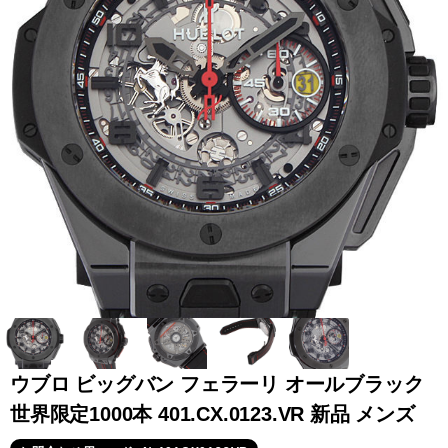
全てのブランドを見
ロレックス
パテック
る
フィリップ
オーデマピゲ
ウブロ
カルティエ
ウブロ ビッグバン フェラーリ オールブラック
世界限定1000本 401.CX.0123.VR 新品 メンズ
グランド
オメガ
IWC