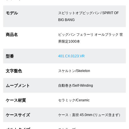
モデル
スピリットオブビッグバン / SPIRIT OF
ショップサービス
BIG BANG
保証・アフターサービス
商品名
ビッグバン フェラーリ オールブラック 世
界限定1000本
ラッピングサービス
型番
401.CX.0123.VR
腕時計サイズ調整サービス
店舗受け取りサービス
文字盤色
スケルトン/Skeleton
店舗取り寄せサービス
ムーブメント
自動巻き/Self-Winding
ケース材質
セラミック/Ceramic
買取・下取りをご希望の方
ケースサイズ
ケース：直径 45.0mm (リューズ含まず）
買取・下取りはこちら