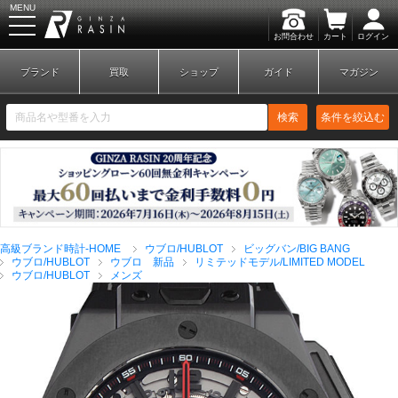
MENU
お問合わせ
カート
ログイン
GINZA RASIN
ブランド
買取
ショップ
ガイド
マガジン
検索
条件を絞込む
新規会員登録
ログイン
高級ブランド時計-HOME
ウブロ/HUBLOT
ビッグバン/BIG BANG
ブランドから探す
ウブロ/HUBLOT
ウブロ 新品
リミテッドモデル/LIMITED MODEL
ウブロ/HUBLOT
メンズ