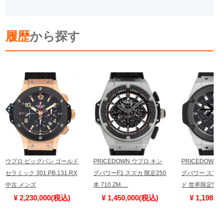
履歴
から探す
ウブロ ビッグバン ゴールド
PRICEDOWN ウブロ キン
PRICEDOW
セラミック 301.PB.131.RX
グパワーF1 スズカ 限定250
グパワー ス
中古 メンズ
本 710.ZM.…
ド 世界限定50
¥ 2,230,000(税込)
¥ 1,450,000(税込)
¥ 1,198