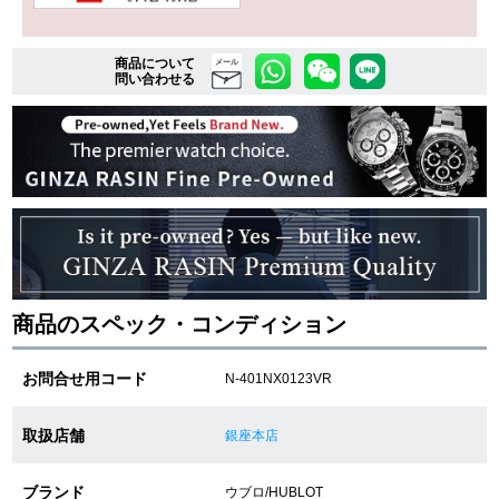
商品について
複数条件で商品を絞り込む
メール
問い合わせる
詳細検索はこちら
ご利用ガイド
GINZA RASINのプレミアムクオリティについて
送料・お支払方法
商品のスペック・コンディション
ショッピングローンの流れ
お問合せ用コード
N-401NX0123VR
よくある質問
取扱店舗
銀座本店
お問い合わせ
ブランド
ウブロ/HUBLOT