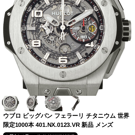
全てのブランドを見
ロレックス
パテック
る
フィリップ
オーデマピゲ
ウブロ
カルティエ
ウブロ ビッグバン フェラーリ チタニウム 世界
限定1000本 401.NX.0123.VR 新品 メンズ
グランド
オメガ
IWC