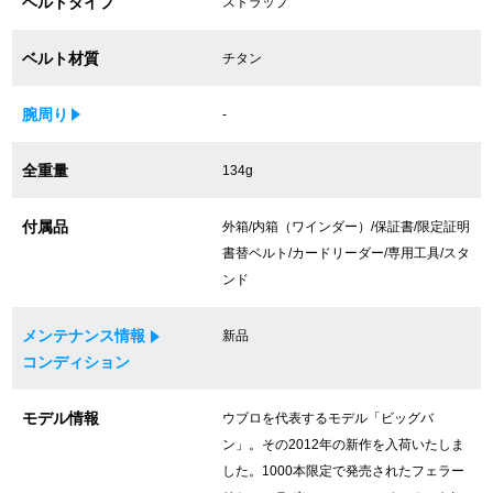
ベルトタイプ
ストラップ
買取専門サロン
ベルト材質
チタン
買取ご成約者様限定5万円クーポン
腕周り
-
75%以上保証！中古商品高価買戻し
全重量
134g
修理・メンテナンスをご希望の方
付属品
外箱/内箱（ワインダー）/保証書/限定証明
書替ベルト/カードリーダー/専用工具/スタ
修理依頼をする
ンド
修理・メンテンナンスについて
メンテナンス情報
新品
コンディション
オーバーホールについて
モデル情報
ウブロを代表するモデル「ビッグバ
外装仕上げについて
ン」。その2012年の新作を入荷いたしま
した。1000本限定で発売されたフェラー
電池交換について