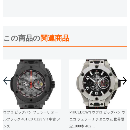
この商品の
関連商品
ウブロ ビッグバン フェラーリ オー
PRICEDOWN ウブロ ビッグバン ウ
ルブラック 401.CX.0123.VR 中古 メ
ニコ フェラーリ チタニウム 世界限
ンズ
定1000本 402…