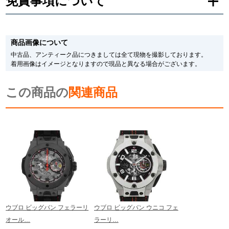
免責事項について
新宿店
大阪心斎橋店
※新品・未使用品の商品画像は、同一モデルの画像を使用し掲載致しておりま
す。
買取サロン
商品画像について
メーカー保護シールの有無に個体差がございますのでご了承下さいませ。
また、メーカーにてマイナーチェンジがなされる場合がございますが、在庫品
中古品、アンティーク品につきましては全て現物を撮影しております。
の仕様で販売させていただきますので予めご了承の程お願いいたします。
着用画像はイメージとなりますので現品と異なる場合がございます。
尚、中古品、アンティーク品につきましては現品を撮影しております。
GINZA RASIN公式ブログ
※光の加減やモニターの設定により、実際の商品と色目が異なる場合がござい
この商品の
ます。
関連商品
WEBマガジン
買取ブログ
※シリアルナンバーや限定番号につきましては、プライバシーの関係上WEBへ
の掲載を控えております。
またお電話でお問い合わせ頂きましてもお答えできません。
※当店では店頭販売も行っております為、サイトでのご注文と店頭処理との時
間差で在庫切れになる場合がございます。
SNS・動画
予めご了承くださいませ。
また、ご来店にてご購入を希望される場合にも、事前に在庫の確認をお電話か
メールにてお問い合わせいただけますようお願いいたします。
※アンティーク品やユーズド品の場合、外装および内部機械に代替部品を使用
している場合がございます。
For Overseas Customers
※表示の定価は、入荷時の価格となっております。
ウブロ ビッグバン フェラーリ
ウブロ ビッグバン ウニコ フェ
現在の定価と異なる場合がございますのでご了承くださいませ。
オール…
ラーリ…
English
简体中文