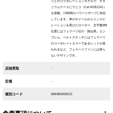
リとのコラボレーションモデルで、チタ
ニウムケースにウニコ（Cal.HUB1241）
を搭載。72時間のパワーリザーブに対応
GINZA RASINについて
しています。車のホイールからインスピ
レーションを受けたローター、文字盤9時
お客様の声・口コミ
位置にはフェラーリ社の「跳ね馬」エン
ブレム。ベルトステッチにはフェラーリ
GINZA RASINの中古腕時計について
のコーポレートカラーであるレッドが使
われるなど、フェラーリファンには堪ら
スタッフフォト
ないデザインです。
受賞歴
店頭受取
-
求人情報
定価
-
個別コード
6MHBN000015
店舗情報
銀座中央通り店
銀座本店