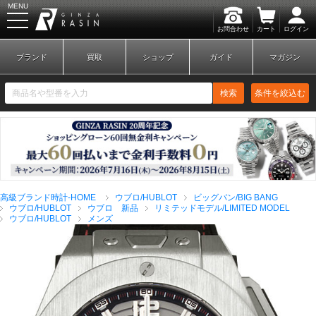
MENU
お問合わせ
カート
ログイン
GINZA RASIN
ブランド
買取
ショップ
ガイド
マガジン
検索
条件を絞込む
新規会員登録
ログイン
高級ブランド時計-HOME
ウブロ/HUBLOT
ビッグバン/BIG BANG
ブランドから探す
ウブロ/HUBLOT
ウブロ 新品
リミテッドモデル/LIMITED MODEL
ウブロ/HUBLOT
メンズ