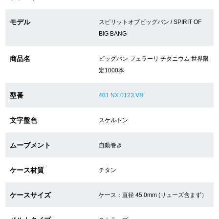
モデル
スピリットオブビッグバン / SPIRIT OF
ショップサービス
BIG BANG
保証・アフターサービス
商品名
ビッグバン フェラーリ チタニウム 世界限
定1000本
ラッピングサービス
型番
401.NX.0123.VR
腕時計サイズ調整サービス
店舗受け取りサービス
文字盤色
スケルトン
店舗取り寄せサービス
ムーブメント
自動巻き
ケース材質
チタン
買取・下取りをご希望の方
ケースサイズ
ケース：直径 45.0mm (リューズ含まず）
買取・下取りはこちら