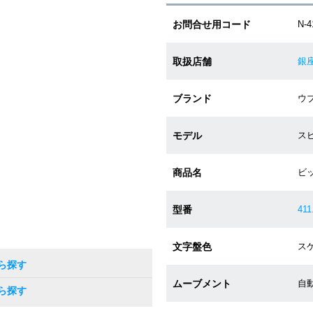
お問合せ用コード
N-
取扱店舗
銀
ブランド
ウブ
モデル
スピ
商品名
ビ
型番
411
文字盤色
スケ
ら探す
ムーブメント
自動
ら探す