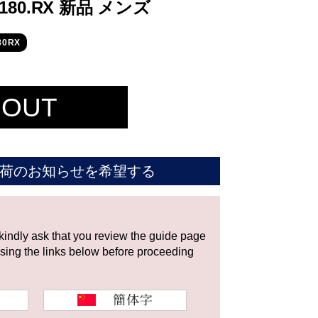
1180.RX 新品 メンズ
80RX
 OUT
荷のお知らせを希望する
 kindly ask that you review the guide page
using the links below before proceeding