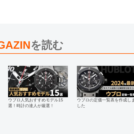
メーカー保護シールの有無に個体差
また、メーカーにてマイナーチェン
売させていただきますので予めご了
尚、中古品、アンティーク品につき
※光の加減やモニターの設定により
※シリアルナンバーや限定番号につ
えております。
GAZIN
を読む
またお電話でお問い合わせ頂きまし
※当店では店頭販売も行っておりま
切れになる場合がございます。
予めご了承くださいませ。
また、ご来店にてご購入を希望され
お問い合わせいただけますようお願
※アンティーク品やユーズド品の場
合がございます。
※表示の定価は、入荷時の価格とな
ウブロ人気おすすめモデル15
ウブロの定価一覧表を作成し
現在の定価と異なる場合がございま
選！時計の達人が厳選！
した