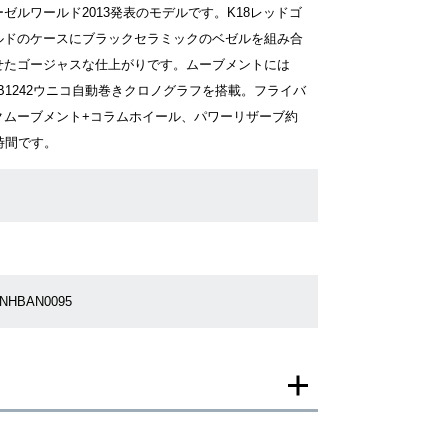
ーゼルワールド2013発表のモデルです。K18レッドゴ
ルドのケースにブラックセラミックのベゼルを組み合
せたゴージャスな仕上がりです。ムーブメントには
UB1242ウニコ自動巻きクロノグラフを搭載。フライバ
クムーブメント+コラムホイール、パワーリザーブ約
0時間です。
2NHBAN0095
一モデルの画像を使用し掲載致しております。