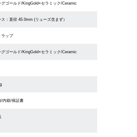
グゴールド/KingGold×セラミック/Ceramic
ス：直径 45.0mm (リューズ含まず）
トラップ
グゴールド/KingGold×セラミック/Ceramic
g
/内箱/保証書
品