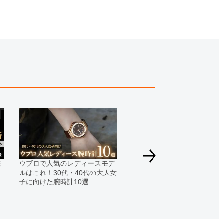
がございますのでご了承下さいませ。
ジがなされる場合がございますが、在庫品の仕様で販
承の程お願いいたします。
ましては現品を撮影しております。
、実際の商品と色目が異なる場合がございます。
きましては、プライバシーの関係上WEBへの掲載を控
てもお答えできません。
す為、サイトでのご注文と店頭処理との時間差で在庫
る場合にも、事前に在庫の確認をお電話かメールにて
いいたします。
合、外装および内部機械に代替部品を使用している場
っております。
ま
ウブロで人気のレディースモデ
速報！2020年ウブロ新作モ
すのでご了承くださいませ。
ルはこれ！30代・40代の大人女
を発表！
子に向けた腕時計10選