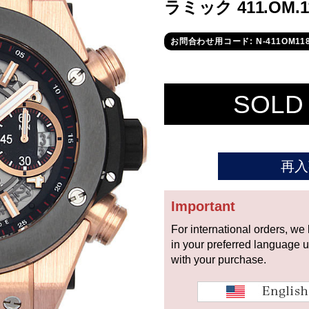
ラミック 411.OM.
お問合わせ用コード: N-411OM11
SOLD
再入
Important
For international orders, we
in your preferred language 
with your purchase.