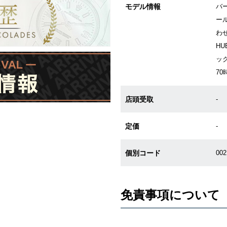
モデル情報
バ
ー
わ
H
ッ
7
店頭受取
-
定価
-
個別コード
00
免責事項について
※新品・未使用品の商品画像は、同