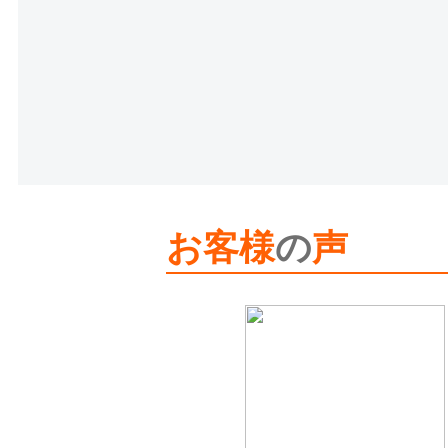
お客様
の
声