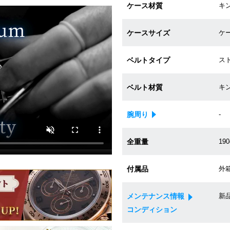
ケース材質
キン
ケースサイズ
ケー
ベルトタイプ
ス
ベルト材質
キン
腕周り
-
全重量
190
付属品
外箱
メンテナンス情報
新
コンディション