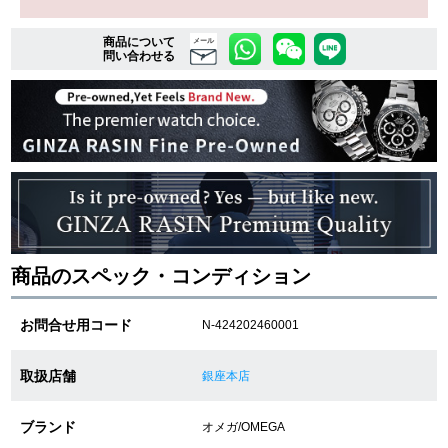
商品について
メール
問い合わせる
複数条件で商品を絞り込む
詳細検索はこちら
ご利用ガイド
GINZA RASINのプレミアムクオリティについて
商品のスペック・コンディション
送料・お支払方法
お問合せ用コード
N-424202460001
ショッピングローンの流れ
よくある質問
取扱店舗
銀座本店
お問い合わせ
ブランド
オメガ/OMEGA