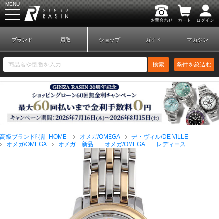
MENU
お問合わせ
カート
ログイン
GINZA RASIN
ブランド
買取
ショップ
ガイド
マガジン
検索
条件を絞込む
新規会員登録
ログイン
高級ブランド時計-HOME
オメガ/OMEGA
デ・ヴィル/DE VILLE
ブランドから探す
オメガ/OMEGA
オメガ 新品
オメガ/OMEGA
レディース