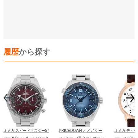
履歴
から探す
オメガ スピードマスター57
PRICEDOWN オメガ シー
オメガ デ・ヴ
コーアクシャル マスターク
マスター プラネットオーシ
ージ コーアク