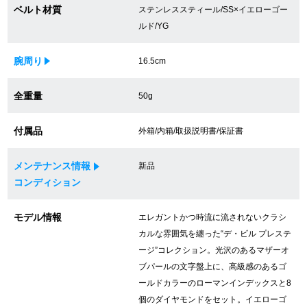
ベルト材質
ステンレススティール/SS×イエローゴー
買取専門サロン
ルド/YG
買取ご成約者様限定5万円クーポン
腕周り
16.5cm
75%以上保証！中古商品高価買戻し
全重量
50g
付属品
外箱/内箱/取扱説明書/保証書
修理・メンテナンスをご希望の方
メンテナンス情報
新品
修理依頼をする
コンディション
修理・メンテンナンスについて
モデル情報
エレガントかつ時流に流されないクラシ
カルな雰囲気を纏った“デ・ビル プレステ
オーバーホールについて
ージ”コレクション。光沢のあるマザーオ
外装仕上げについて
ブパールの文字盤上に、高級感のあるゴ
ールドカラーのローマンインデックスと8
電池交換について
個のダイヤモンドをセット。イエローゴ