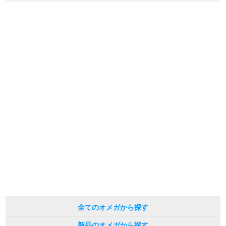
※光の加減やモニターの設定により、実際の商品と色目が異なる場合がござい
新宿店
大阪心斎橋店
ます。
※シリアルナンバーや限定番号につきましては、プライバシーの関係上WEBへ
買取サロン
の掲載を控えております。
またお電話でお問い合わせ頂きましてもお答えできません。
※当店では店頭販売も行っております為、サイトでのご注文と店頭処理との時
間差で在庫切れになる場合がございます。
GINZA RASIN公式ブログ
予めご了承くださいませ。
また、ご来店にてご購入を希望される場合にも、事前に在庫の確認をお電話か
メールにてお問い合わせいただけますようお願いいたします。
WEBマガジン
買取ブログ
※アンティーク品やユーズド品の場合、外装および内部機械に代替部品を使用
している場合がございます。
※表示の定価は、入荷時の価格となっております。
現在の定価と異なる場合がございますのでご了承くださいませ。
SNS・動画
For Overseas Customers
全てのオメガから探す
English
简体中文
新品のオメガから探す