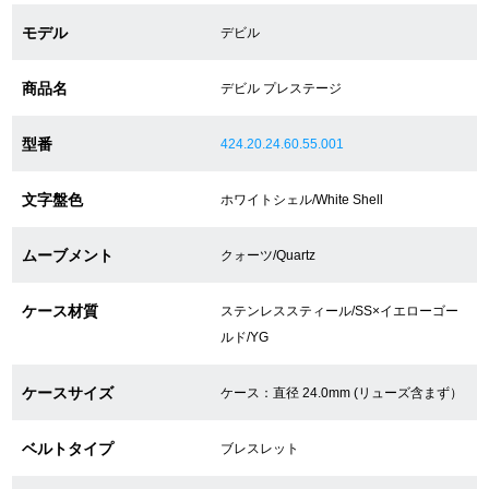
モデル
デビル
ショップサービス
商品名
デビル プレステージ
保証・アフターサービス
型番
424.20.24.60.55.001
ラッピングサービス
文字盤色
ホワイトシェル/White Shell
腕時計サイズ調整サービス
ムーブメント
クォーツ/Quartz
店舗受け取りサービス
ケース材質
ステンレススティール/SS×イエローゴー
店舗取り寄せサービス
ルド/YG
ケースサイズ
ケース：直径 24.0mm (リューズ含まず）
買取・下取りをご希望の方
ベルトタイプ
ブレスレット
買取・下取りはこちら