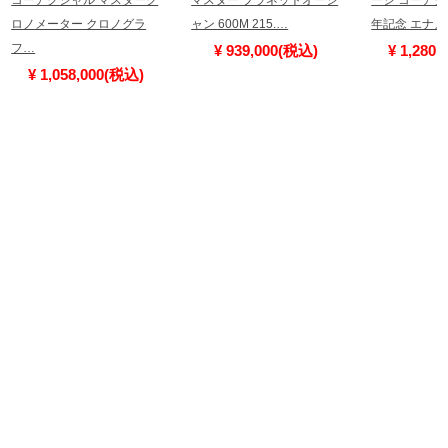
ロノメーター クロノグラ
ャン 600M 215.…
年記念 エナメ
フ…
¥ 939,000(税込)
¥ 1,280
¥ 1,058,000(税込)