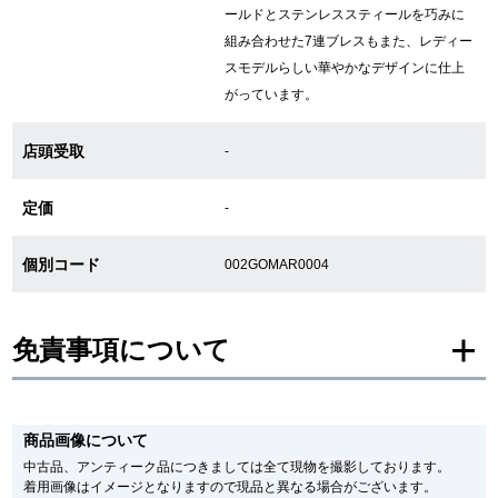
ールドとステンレススティールを巧みに
組み合わせた7連ブレスもまた、レディー
スモデルらしい華やかなデザインに仕上
GINZA RASINについて
がっています。
お客様の声・口コミ
店頭受取
-
GINZA RASINの中古腕時計について
定価
-
スタッフフォト
個別コード
002GOMAR0004
受賞歴
求人情報
免責事項について
※新品・未使用品の商品画像は、同一モデルの画像を使用し掲載致しておりま
店舗情報
す。
商品画像について
メーカー保護シールの有無に個体差がございますのでご了承下さいませ。
また、メーカーにてマイナーチェンジがなされる場合がございますが、在庫品
中古品、アンティーク品につきましては全て現物を撮影しております。
銀座中央通り店
銀座本店
の仕様で販売させていただきますので予めご了承の程お願いいたします。
着用画像はイメージとなりますので現品と異なる場合がございます。
尚、中古品、アンティーク品につきましては現品を撮影しております。