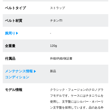
買取専門サロン
ベルトタイプ
ストラップ
買取ご成約者様限定5万円クーポン
ベルト材質
チタン/TI
75%以上保証！中古商品高価買戻し
腕周り
-
全重量
120g
修理・メンテナンスをご希望の方
付属品
外箱/内箱/保証書
修理依頼をする
メンテナンス情報
新品
修理・メンテンナンスについて
コンディション
オーバーホールについて
モデル情報
クラシック・フュージョンのクロノグラ
フモデルです。ケースにはチタニウムを
外装仕上げについて
使用し、文字盤にはシルバー・オパーリ
電池交換について
ン文字盤を採用しています。品のある外