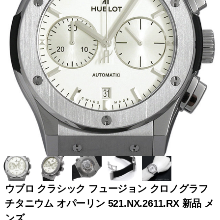
全てのブランドを見
ロレックス
パテック
る
フィリップ
オーデマピゲ
ウブロ
カルティエ
ウブロ クラシック フュージョン クロノグラフ
チタニウム オパーリン 521.NX.2611.RX 新品 メ
グランド
オメガ
IWC
ンズ