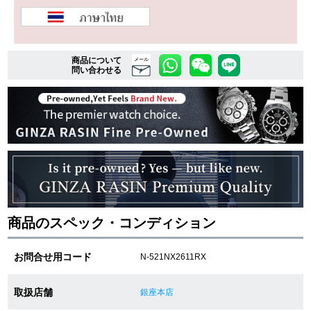
複数条件で商品を絞り込む
商品について
メール
問い合わせる
詳細検索はこちら
ご利用ガイド
GINZA RASINのプレミアムクオリティについて
送料・お支払方法
商品のスペック・コンディション
ショッピングローンの流れ
お問合せ用コード
N-521NX2611RX
よくある質問
お問い合わせ
取扱店舗
銀座本店