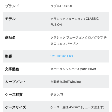
ブランド
ウブロ/HUBLOT
ショップサービス
モデル
クラシックフュージョン / CLASSIC
FUSION
保証・アフターサービス
商品名
クラシック フュージョン クロノグラフ チ
ラッピングサービス
タニウム オパーリン
腕時計サイズ調整サービス
型番
521.NX.2611.RX
店舗受け取りサービス
文字盤色
オパーリンシルバー/Oparin Silver
店舗取り寄せサービス
ムーブメント
自動巻き/Self-Winding
買取・下取りをご希望の方
ケース材質
チタン/TI
買取・下取りはこちら
ケースサイズ
ケース：直径 45.0mm (リューズ含まず）