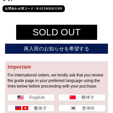
セイコー
お問合わせ用コード: N-521NX2611RX
SOLD OUT
ヴァシュロン
チューダー
パネライ
再入荷のお知らせを希望する
コンスタンタン
Important
商品の状態から探す
For international orders, we kindly ask that you review
the guide page in your preferred language using the
新品
未使用品
links below before proceeding with your purchase.
中古品
アンティーク品
WEB限定品
SALE