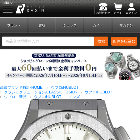
MENU
お問合わせ
カート
ログイン
GINZA RASIN
ブランド
買取
ショップ
ガイド
マガジン
検索
条件を絞込む
新規会員登録
ログイン
高級ブランド時計-HOME
ウブロ/HUBLOT
ブランドから探す
クラシックフュージョン/CLASSIC FUSION
ウブロ/HUBLOT
ウブロ 新品
ウブロ/HUBLOT
メンズ