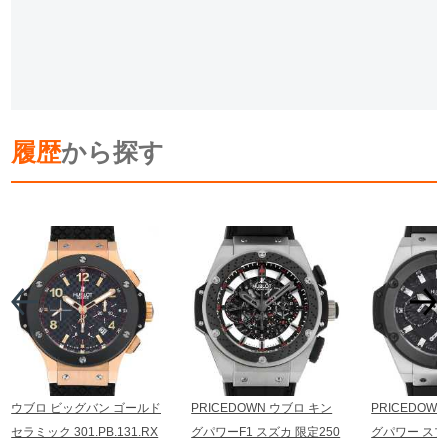
履歴
から探す
ウブロ ビッグバン ゴールド
PRICEDOWN ウブロ キン
PRICEDOW
セラミック 301.PB.131.RX
グパワーF1 スズカ 限定250
グパワー ス