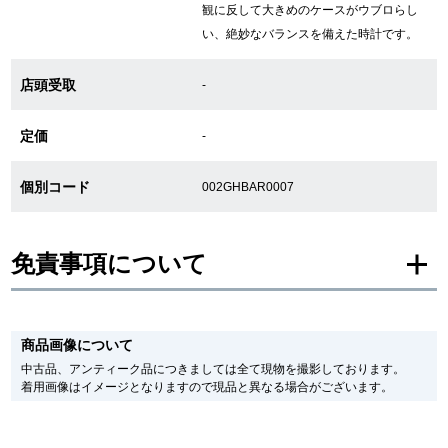
観に反して大きめのケースがウブロらし
い、絶妙なバランスを備えた時計です。
GINZA RASINについて
店頭受取
-
お客様の声・口コミ
定価
-
GINZA RASINの中古腕時計について
個別コード
002GHBAR0007
スタッフフォト
受賞歴
免責事項について
求人情報
※新品・未使用品の商品画像は、同一モデルの画像を使用し掲載致しておりま
す。
商品画像について
メーカー保護シールの有無に個体差がございますのでご了承下さいませ。
また、メーカーにてマイナーチェンジがなされる場合がございますが、在庫品
中古品、アンティーク品につきましては全て現物を撮影しております。
店舗情報
の仕様で販売させていただきますので予めご了承の程お願いいたします。
着用画像はイメージとなりますので現品と異なる場合がございます。
尚、中古品、アンティーク品につきましては現品を撮影しております。
※光の加減やモニターの設定により、実際の商品と色目が異なる場合がござい
銀座中央通り店
銀座本店
ます。