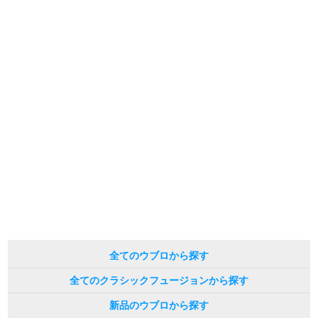
※シリアルナンバーや限定番号につきましては、プライバシーの関係上WEBへ
新宿店
大阪心斎橋店
の掲載を控えております。
またお電話でお問い合わせ頂きましてもお答えできません。
買取サロン
※当店では店頭販売も行っております為、サイトでのご注文と店頭処理との時
間差で在庫切れになる場合がございます。
予めご了承くださいませ。
また、ご来店にてご購入を希望される場合にも、事前に在庫の確認をお電話か
メールにてお問い合わせいただけますようお願いいたします。
GINZA RASIN公式ブログ
※アンティーク品やユーズド品の場合、外装および内部機械に代替部品を使用
している場合がございます。
WEBマガジン
買取ブログ
※表示の定価は、入荷時の価格となっております。
現在の定価と異なる場合がございますのでご了承くださいませ。
SNS・動画
全てのウブロから探す
For Overseas Customers
全てのクラシックフュージョンから探す
新品のウブロから探す
English
简体中文