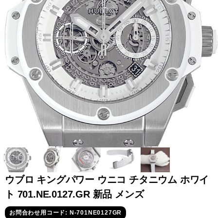
全てのブランドを見
ロレックス
パテック
る
フィリップ
オーデマピゲ
ウブロ
カルティエ
ウブロ キングパワー ウニコ チタニウム ホワイ
ト 701.NE.0127.GR 新品 メンズ
グランド
オメガ
IWC
お問合わせ用コード: N-701NE0127GR