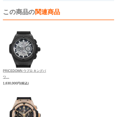
※光の加減やモニターの設定により、実際の商品と色目が異なる場合がござい
新宿店
大阪心斎橋店
この商品の
ます。
関連商品
※シリアルナンバーや限定番号につきましては、プライバシーの関係上WEBへ
買取サロン
の掲載を控えております。
またお電話でお問い合わせ頂きましてもお答えできません。
※当店では店頭販売も行っております為、サイトでのご注文と店頭処理との時
間差で在庫切れになる場合がございます。
GINZA RASIN公式ブログ
予めご了承くださいませ。
また、ご来店にてご購入を希望される場合にも、事前に在庫の確認をお電話か
メールにてお問い合わせいただけますようお願いいたします。
WEBマガジン
買取ブログ
※アンティーク品やユーズド品の場合、外装および内部機械に代替部品を使用
している場合がございます。
※表示の定価は、入荷時の価格となっております。
PRICEDOWN ウブロ キングパ
現在の定価と異なる場合がございますのでご了承くださいませ。
SNS・動画
ワ…
1,630,000円(税込)
For Overseas Customers
English
简体中文