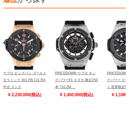
ウブロ ビッグバン ゴールド
PRICEDOWN ウブロ キン
PRICEDOW
セラミック 301.PB.131.RX
グパワーF1 スズカ 限定250
グパワー ス
中古 メンズ
本 710.ZM.…
ド 世界限定50
¥ 2,230,000(税込)
¥ 1,450,000(税込)
¥ 1,198