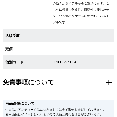
の動きがダイアルからご覧頂けます。こ
ちらは軽量で耐食性、耐熱性に優れたチ
タニウム素材がケースに使われているモ
GINZA RASINについて
デルです。
お客様の声・口コミ
店頭受取
-
GINZA RASINの中古腕時計について
定価
-
スタッフフォト
個別コード
009FHBAR0004
受賞歴
求人情報
免責事項について
※新品・未使用品の商品画像は、同一モデルの画像を使用し掲載致しておりま
店舗情報
す。
商品画像について
メーカー保護シールの有無に個体差がございますのでご了承下さいませ。
また、メーカーにてマイナーチェンジがなされる場合がございますが、在庫品
中古品、アンティーク品につきましては全て現物を撮影しております。
銀座中央通り店
銀座本店
の仕様で販売させていただきますので予めご了承の程お願いいたします。
着用画像はイメージとなりますので現品と異なる場合がございます。
尚、中古品、アンティーク品につきましては現品を撮影しております。