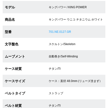
モデル
キングパワー / KING POWER
ショップサービス
商品名
キングパワー ウニコ チタニウム ホワイト
保証・アフターサービス
型番
701.NE.0127.GR
ラッピングサービス
文字盤色
スケルトン/Skeleton
腕時計サイズ調整サービス
ムーブメント
自動巻き/Self-Winding
店舗受け取りサービス
ケース材質
チタン/TI
店舗取り寄せサービス
ケースサイズ
ケース：直径 48.0mm (リューズ含まず）
買取・下取りをご希望の方
ベルトタイプ
ストラップ
買取・下取りはこちら
ベルト材質
チタン/TI