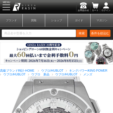
MENU
お問合わせ
カート
ログイン
GINZA RASIN
ブランド
買取
ショップ
ガイド
マガジン
検索
条件を絞込む
新規会員登録
ログイン
高級ブランド時計-HOME
ウブロ/HUBLOT
キングパワー/KING POWER
ブランドから探す
ウブロ/HUBLOT
ウブロ 新品
ウブロ/HUBLOT
メンズ