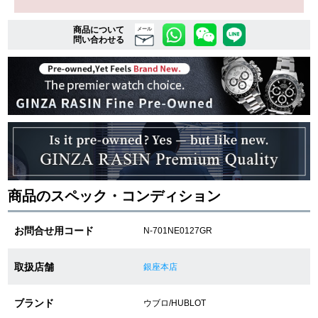
商品について
メール
問い合わせる
複数条件で商品を絞り込む
詳細検索はこちら
ご利用ガイド
GINZA RASINのプレミアムクオリティについて
商品のスペック・コンディション
送料・お支払方法
お問合せ用コード
N-701NE0127GR
ショッピングローンの流れ
よくある質問
取扱店舗
銀座本店
お問い合わせ
ブランド
ウブロ/HUBLOT