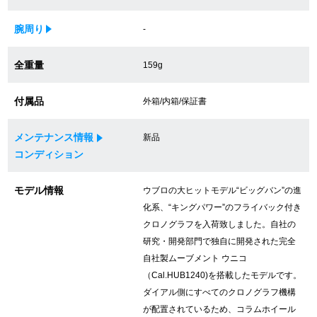
買取専門サロン
腕周り
-
買取ご成約者様限定5万円クーポン
全重量
159g
75%以上保証！中古商品高価買戻し
付属品
外箱/内箱/保証書
メンテナンス情報
新品
修理・メンテナンスをご希望の方
コンディション
修理依頼をする
モデル情報
ウブロの大ヒットモデル“ビッグバン”の進
化系、“キングパワー”のフライバック付き
修理・メンテンナンスについて
クロノグラフを入荷致しました。自社の
研究・開発部門で独自に開発された完全
オーバーホールについて
自社製ムーブメント ウニコ
外装仕上げについて
（Cal.HUB1240)を搭載したモデルです。
ダイアル側にすべてのクロノグラフ機構
電池交換について
が配置されているため、コラムホイール