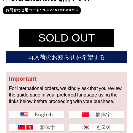
セイコー
お問合わせ用コード: N-CV2A1MBA0796
SOLD OUT
ヴァシュロン
チューダー
パネライ
再入荷のお知らせを希望する
コンスタンタン
Important
商品の状態から探す
For international orders, we kindly ask that you review
the guide page in your preferred language using the
新品
未使用品
links below before proceeding with your purchase.
中古品
アンティーク品
WEB限定品
SALE