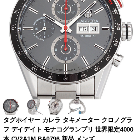
全てのブランドを見
ロレックス
パテック
る
フィリップ
オーデマピゲ
ウブロ
カルティエ
タグホイヤー カレラ タキメーター クロノグラ
フ デイデイト モナコグランプリ 世界限定4000
グランド
オメガ
IWC
本 CV2A1M.BA0796 新品 メンズ