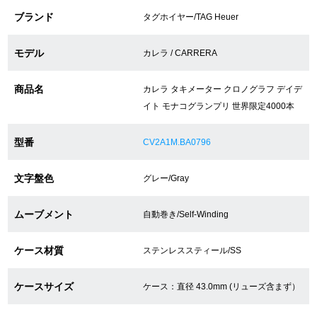
ブランド
タグホイヤー/TAG Heuer
ショップサービス
モデル
カレラ / CARRERA
保証・アフターサービス
商品名
カレラ タキメーター クロノグラフ デイデ
イト モナコグランプリ 世界限定4000本
ラッピングサービス
腕時計サイズ調整サービス
型番
CV2A1M.BA0796
店舗受け取りサービス
文字盤色
グレー/Gray
店舗取り寄せサービス
ムーブメント
自動巻き/Self-Winding
ケース材質
ステンレススティール/SS
買取・下取りをご希望の方
ケースサイズ
ケース：直径 43.0mm (リューズ含まず）
買取・下取りはこちら