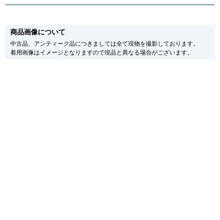
新宿店
大阪心斎橋店
※新品・未使用品の商品画像は、同一モデルの画像を使用し掲載致しておりま
す。
商品画像について
メーカー保護シールの有無に個体差がございますのでご了承下さいませ。
買取サロン
また、メーカーにてマイナーチェンジがなされる場合がございますが、在庫品
中古品、アンティーク品につきましては全て現物を撮影しております。
の仕様で販売させていただきますので予めご了承の程お願いいたします。
着用画像はイメージとなりますので現品と異なる場合がございます。
尚、中古品、アンティーク品につきましては現品を撮影しております。
※光の加減やモニターの設定により、実際の商品と色目が異なる場合がござい
GINZA RASIN公式ブログ
ます。
※シリアルナンバーや限定番号につきましては、プライバシーの関係上WEBへ
WEBマガジン
買取ブログ
の掲載を控えております。
またお電話でお問い合わせ頂きましてもお答えできません。
※当店では店頭販売も行っております為、サイトでのご注文と店頭処理との時
間差で在庫切れになる場合がございます。
予めご了承くださいませ。
SNS・動画
また、ご来店にてご購入を希望される場合にも、事前に在庫の確認をお電話か
メールにてお問い合わせいただけますようお願いいたします。
※アンティーク品やユーズド品の場合、外装および内部機械に代替部品を使用
している場合がございます。
※表示の定価は、入荷時の価格となっております。
For Overseas Customers
現在の定価と異なる場合がございますのでご了承くださいませ。
English
简体中文