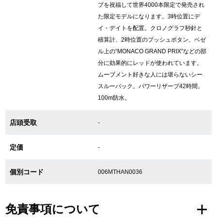
プを祝福して世界4000本限定で発売され
た限定モデルになります。3時位置にデ
イ・デイトを配置。クロノグラフ秒針と
GINZA RASINについて
積算計、2時位置のプッシュボタン、ベゼ
ル上の“MONACO GRAND PRIX”などの部
お客様の声・口コミ
分に効果的にレッドが使われています。
ムーブメント好きな人には堪らないシー
GINZA RASINの中古腕時計について
スルーバック。パワーリザーブ42時間。
100m防水。
スタッフフォト
店頭受取
受賞歴
-
求人情報
定価
-
個別コード
006MTHAN0036
店舗情報
免責事項について
銀座中央通り店
銀座本店