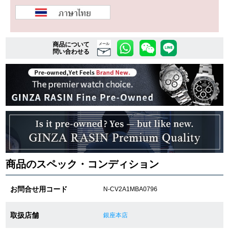
複数条件で商品を絞り込む
商品について
メール
問い合わせる
詳細検索はこちら
ご利用ガイド
GINZA RASINのプレミアムクオリティについて
送料・お支払方法
商品のスペック・コンディション
ショッピングローンの流れ
お問合せ用コード
N-CV2A1MBA0796
よくある質問
お問い合わせ
取扱店舗
銀座本店