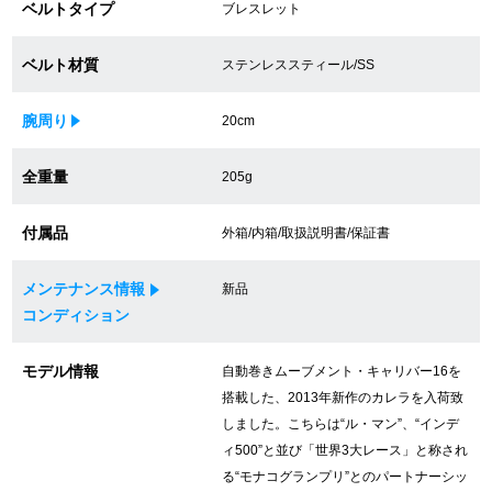
ベルトタイプ
ブレスレット
買取専門サロン
ベルト材質
ステンレススティール/SS
買取ご成約者様限定5万円クーポン
腕周り
20cm
75%以上保証！中古商品高価買戻し
全重量
205g
修理・メンテナンスをご希望の方
付属品
外箱/内箱/取扱説明書/保証書
修理依頼をする
メンテナンス情報
新品
コンディション
修理・メンテンナンスについて
モデル情報
自動巻きムーブメント・キャリバー16を
オーバーホールについて
搭載した、2013年新作のカレラを入荷致
しました。こちらは“ル・マン”、“インデ
外装仕上げについて
ィ500”と並び「世界3大レース」と称され
電池交換について
る“モナコグランプリ”とのパートナーシッ