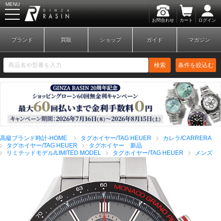
MENU
お問合わせ
カート
ログイン
GINZA RASIN
ブランド
買取
ショップ
ガイド
マガジン
検索
条件を絞込む
新規会員登録
ログイン
高級ブランド時計-HOME
タグホイヤー/TAG HEUER
カレラ/CARRERA
ブランドから探す
タグホイヤー/TAG HEUER
タグホイヤー 新品
リミテッドモデル/LIMITED MODEL
タグホイヤー/TAG HEUER
メンズ