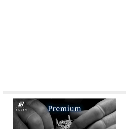
の掲載を控えております。
新宿店
大阪心斎橋店
またお電話でお問い合わせ頂きましてもお答えできません。
※当店では店頭販売も行っております為、サイトでのご注文と店頭処理との時
間差で在庫切れになる場合がございます。
買取サロン
予めご了承くださいませ。
また、ご来店にてご購入を希望される場合にも、事前に在庫の確認をお電話か
メールにてお問い合わせいただけますようお願いいたします。
※アンティーク品やユーズド品の場合、外装および内部機械に代替部品を使用
GINZA RASIN公式ブログ
している場合がございます。
※表示の定価は、入荷時の価格となっております。
WEBマガジン
買取ブログ
現在の定価と異なる場合がございますのでご了承くださいませ。
SNS・動画
For Overseas Customers
English
简体中文