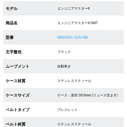
モデル
エンジニアマスターII
ショップサービス
商品名
エンジニアマスターII GMT
保証・アフターサービス
型番
GM1032C-S1AJ-BK
ラッピングサービス
文字盤色
ブラック
腕時計サイズ調整サービス
ムーブメント
自動巻き
店舗受け取りサービス
ケース材質
ステンレススティール
店舗取り寄せサービス
ケースサイズ
ケース：直径 39.0mm (リューズ含まず）
買取・下取りをご希望の方
ベルトタイプ
ブレスレット
買取・下取りはこちら
ベルト材質
ステンレススティール