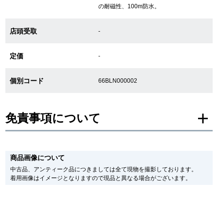
の耐磁性、100m防水。
店頭受取
GINZA RASINについて
-
定価
-
お客様の声・口コミ
GINZA RASINの中古腕時計について
個別コード
66BLN000002
スタッフフォト
免責事項について
受賞歴
※新品・未使用品の商品画像は、同一モデルの画像を使用し掲載致しておりま
求人情報
す。
商品画像について
メーカー保護シールの有無に個体差がございますのでご了承下さいませ。
また、メーカーにてマイナーチェンジがなされる場合がございますが、在庫品
中古品、アンティーク品につきましては全て現物を撮影しております。
の仕様で販売させていただきますので予めご了承の程お願いいたします。
着用画像はイメージとなりますので現品と異なる場合がございます。
尚、中古品、アンティーク品につきましては現品を撮影しております。
店舗情報
※光の加減やモニターの設定により、実際の商品と色目が異なる場合がござい
ます。
銀座中央通り店
銀座本店
※シリアルナンバーや限定番号につきましては、プライバシーの関係上WEBへ