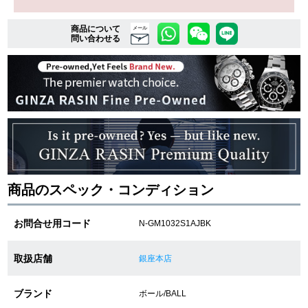
商品について
メール
問い合わせる
複数条件で商品を絞り込む
詳細検索はこちら
ご利用ガイド
GINZA RASINのプレミアムクオリティについて
商品のスペック・コンディション
送料・お支払方法
お問合せ用コード
N-GM1032S1AJBK
ショッピングローンの流れ
よくある質問
取扱店舗
銀座本店
お問い合わせ
ブランド
ボール/BALL