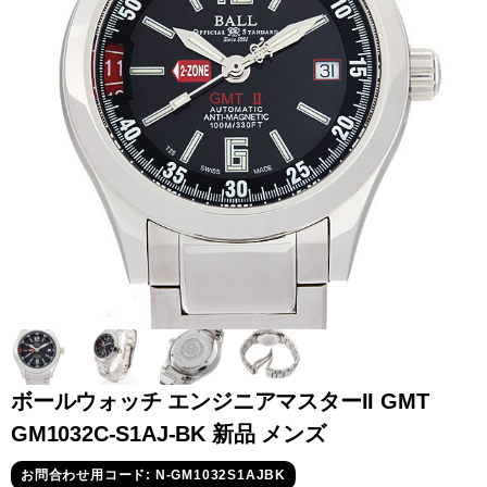
全てのブランドを見
ロレックス
パテック
る
フィリップ
オーデマピゲ
ウブロ
カルティエ
ボールウォッチ エンジニアマスターII GMT
GM1032C-S1AJ-BK 新品 メンズ
グランド
オメガ
IWC
お問合わせ用コード: N-GM1032S1AJBK