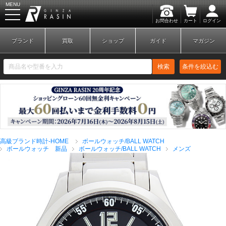
MENU
お問合わせ
カート
ログイン
GINZA RASIN
ブランド
買取
ショップ
ガイド
マガジン
検索
条件を絞込む
新規会員登録
ログイン
高級ブランド時計-HOME
ボールウォッチ/BALL WATCH
ブランドから探す
ボールウォッチ 新品
ボールウォッチ/BALL WATCH
メンズ