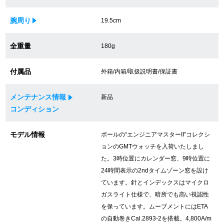
買取専門サロン
腕周り
19.5cm
買取ご成約者様限定5万円クーポン
全重量
180g
75%以上保証！中古商品高価買戻し
付属品
外箱/内箱/取扱説明書/保証書
メンテナンス情報
新品
修理・メンテナンスをご希望の方
コンディション
修理依頼をする
モデル情報
ボールの“エンジニアマスターII”コレクシ
ョンのGMTウォッチを入荷いたしまし
修理・メンテンナンスについて
た。3時位置にカレンダー窓、9時位置に
24時間表示の2ndタイムゾーン窓を設け
オーバーホールについて
ています。針とインデックスはマイクロ
外装仕上げについて
ガスライト仕様で、暗所でも高い視認性
を保っています。ムーブメントにはETA
電池交換について
の自動巻きCal.2893-2を搭載。4,800A/m