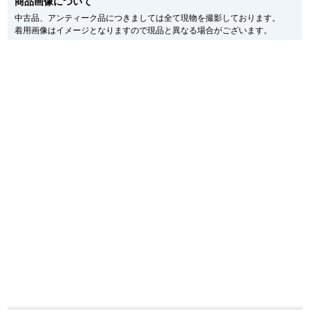
商品画像について
メーカー保護シールの有無に個体差がございますのでご了承下さいませ。
また、メーカーにてマイナーチェンジがなされる場合がございますが、在庫品
新宿店
大阪心斎橋店
中古品、アンティーク品につきましては全て現物を撮影しております。
の仕様で販売させていただきますので予めご了承の程お願いいたします。
着用画像はイメージとなりますので現品と異なる場合がございます。
尚、中古品、アンティーク品につきましては現品を撮影しております。
買取サロン
※光の加減やモニターの設定により、実際の商品と色目が異なる場合がござい
ます。
※シリアルナンバーや限定番号につきましては、プライバシーの関係上WEBへ
の掲載を控えております。
GINZA RASIN公式ブログ
またお電話でお問い合わせ頂きましてもお答えできません。
※当店では店頭販売も行っております為、サイトでのご注文と店頭処理との時
間差で在庫切れになる場合がございます。
WEBマガジン
買取ブログ
予めご了承くださいませ。
また、ご来店にてご購入を希望される場合にも、事前に在庫の確認をお電話か
メールにてお問い合わせいただけますようお願いいたします。
※アンティーク品やユーズド品の場合、外装および内部機械に代替部品を使用
SNS・動画
している場合がございます。
※表示の定価は、入荷時の価格となっております。
現在の定価と異なる場合がございますのでご了承くださいませ。
For Overseas Customers
English
简体中文