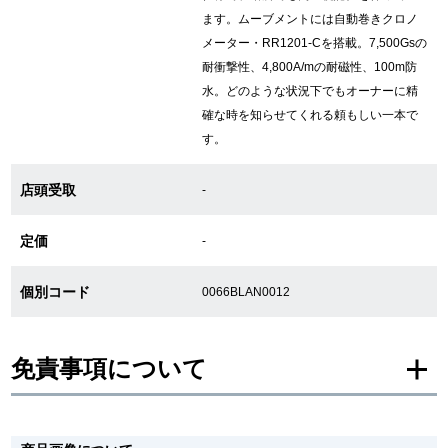
ます。ムーブメントには自動巻きクロノ
メーター・RR1201-Cを搭載。7,500Gsの
GINZA RASINについて
耐衝撃性、4,800A/mの耐磁性、100m防
水。どのような状況下でもオーナーに精
確な時を知らせてくれる頼もしい一本で
お客様の声・口コミ
す。
GINZA RASINの中古腕時計について
店頭受取
-
スタッフフォト
定価
-
受賞歴
個別コード
0066BLAN0012
求人情報
免責事項について
店舗情報
※新品・未使用品の商品画像は、同一モデルの画像を使用し掲載致しておりま
銀座中央通り店
銀座本店
す。