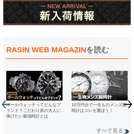
RASIN WEB MAGAZIN
を読む
ボールウォッチってどんなブ
10万円台で一生ものメンズ腕
ランド？こだわり派の大人に
時計はコレを選ぼう！
捧げたい最強時計とは
すべて見る