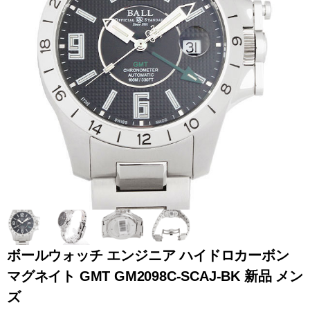
全てのブランドを見
ロレックス
パテック
る
フィリップ
オーデマピゲ
ウブロ
カルティエ
ボールウォッチ エンジニア ハイドロカーボン
マグネイト GMT GM2098C-SCAJ-BK 新品 メン
ズ
グランド
オメガ
IWC