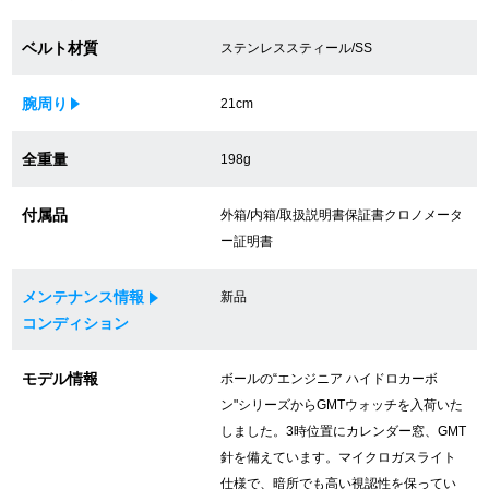
買取専門サロン
ベルト材質
ステンレススティール/SS
買取ご成約者様限定5万円クーポン
腕周り
21cm
75%以上保証！中古商品高価買戻し
全重量
198g
付属品
外箱/内箱/取扱説明書保証書クロノメータ
修理・メンテナンスをご希望の方
ー証明書
修理依頼をする
メンテナンス情報
新品
コンディション
修理・メンテンナンスについて
オーバーホールについて
モデル情報
ボールの“エンジニア ハイドロカーボ
ン"シリーズからGMTウォッチを入荷いた
外装仕上げについて
しました。3時位置にカレンダー窓、GMT
針を備えています。マイクロガスライト
電池交換について
仕様で、暗所でも高い視認性を保ってい