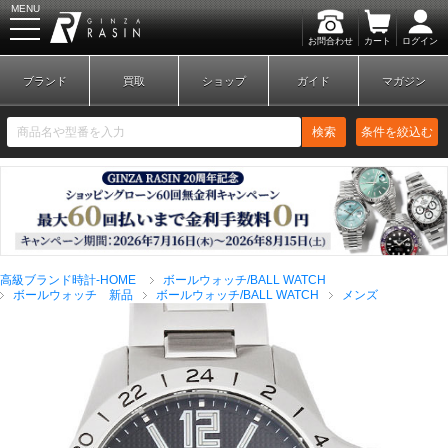
MENU
お問合わせ
カート
ログイン
GINZA RASIN
ブランド
買取
ショップ
ガイド
マガジン
検索
条件を絞込む
新規会員登録
ログイン
高級ブランド時計-HOME
ボールウォッチ/BALL WATCH
ブランドから探す
ボールウォッチ 新品
ボールウォッチ/BALL WATCH
メンズ