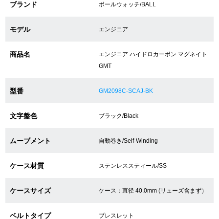
ブランド
ボールウォッチ/BALL
ショップサービス
モデル
エンジニア
保証・アフターサービス
商品名
エンジニア ハイドロカーボン マグネイト
GMT
ラッピングサービス
型番
GM2098C-SCAJ-BK
腕時計サイズ調整サービス
文字盤色
ブラック/Black
店舗受け取りサービス
ムーブメント
自動巻き/Self-Winding
店舗取り寄せサービス
ケース材質
ステンレススティール/SS
買取・下取りをご希望の方
ケースサイズ
ケース：直径 40.0mm (リューズ含まず）
買取・下取りはこちら
ベルトタイプ
ブレスレット