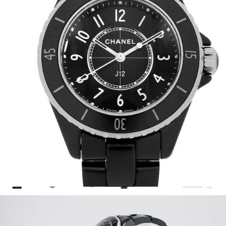
全てのブランドを見
ロレックス
パテック
る
フィリップ
オーデマピゲ
ウブロ
カルティエ
グランド
オメガ
IWC