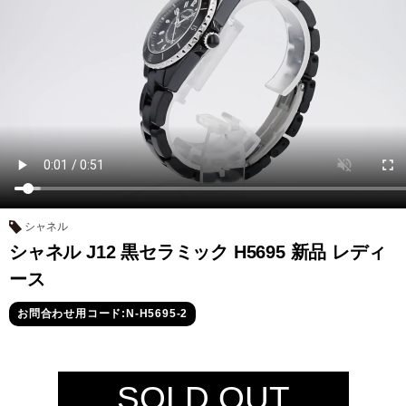
セイコー
ヴァシュロン
チューダー
パネライ
コンスタンタン
シャネル
シャネル J12 黒セラミック H5695 新品 レディ
商品の状態から探す
ース
新品
未使用品
お問合わせ用コード:N-H5695-2
中古品
アンティーク品
SOLD OUT
WEB限定品
SALE