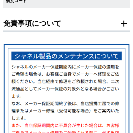
個別コード
繁體中文
한국어
免責事項について
ภาษาไทย
※新品・未使用品の商品画像は、同一モデルの画像を使用し掲載致しておりま
す。
メーカー保護シールの有無に個体差がございますのでご了承下さいませ。
また、メーカーにてマイナーチェンジがなされる場合がございますが、在庫品
の仕様で販売させていただきますので予めご了承の程お願いいたします。
尚、中古品、アンティーク品につきましては現品を撮影しております。
※光の加減やモニターの設定により、実際の商品と色目が異なる場合がござい
ます。
※シリアルナンバーや限定番号につきましては、プライバシーの関係上WEBへ
の掲載を控えております。
またお電話でお問い合わせ頂きましてもお答えできません。
※当店では店頭販売も行っております為、サイトでのご注文と店頭処理との時
間差で在庫切れになる場合がございます。
予めご了承くださいませ。
また、ご来店にてご購入を希望される場合にも、事前に在庫の確認をお電話か
メールにてお問い合わせいただけますようお願いいたします。
※アンティーク品やユーズド品の場合、外装および内部機械に代替部品を使用
している場合がございます。