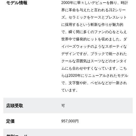
モデル情報
2000年に華々しいデビューを飾り、時計
新宿店
大阪心斎橋店
界に革命を与えたと言われるJ12シリー
ズ。セラミックをケースとブレスレット
買取サロン
に採用するという斬新な作りが魅力的
で、瞬く間に多くのファンの心をとらえ
世界中で爆発的ヒットを収めました。ダ
GINZA RASIN公式ブログ
イバーズウォッチのようなスポーティな
デザインですが、ブラックで統一された
WEBマガジン
買取ブログ
クールな雰囲気はスーツなどのオンタイ
ムにも合わせやすくなっています。こち
らは2020年にリニューアルされたモデル
で、文字盤や針、ベゼルなどが一新され
SNS・動画
ています。
店頭受取
可
For Overseas Customers
定価
957,000円
English
简体中文