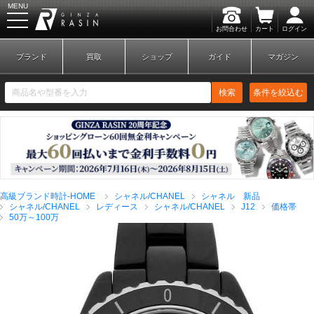
MENU
お問合わせ
カート
ログイン
GINZA RASIN
ブランド
買取
ショップ
ガイド
マガジン
検索
条件を絞込む
新規会員登録
ログイン
高級ブランド時計-HOME
シャネル/CHANEL
シャネル 新品
ブランドから探す
シャネル/CHANEL
レディース
シャネル/CHANEL
J12
価格帯
50万～100万