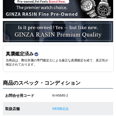
ショップサービス
保証・アフターサービス
ラッピングサービス
腕時計サイズ調整サービス
真贋鑑定済み
当商品は、弊社所属の専門鑑定士による厳正な真贋鑑定を経て、真正性が
店舗受け取りサービス
保証されております。
店舗取り寄せサービス
商品のスペック・コンディション
お問合せ用コード
N-H5695-2
買取・下取りをご希望の方
取扱店舗
WEB限定品
買取・下取りはこちら