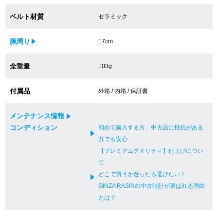
ベルト材質
セラミック
GINZA RASINについて
腕周り
17cm
お客様の声・口コミ
全重量
103g
GINZA RASINの中古腕時計について
付属品
外箱 / 内箱 / 保証書
スタッフフォト
メンテナンス情報
受賞歴
コンディション
初めて購入する方、中古品に抵抗がある
方でも安心
求人情報
【プレミアムクオリティ】仕上げについ
て
どこで買うか迷ったら選びたい！
店舗情報
GINZA RASINの中古時計が選ばれる理由
とは？
銀座中央通り店
銀座本店