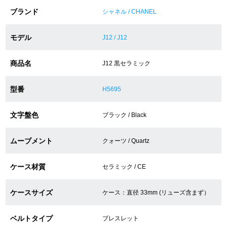
ブランド
シャネル / CHANEL
買取専門サロン
買取ご成約者様限定5万円クーポン
モデル
J12 / J12
75%以上保証！中古商品高価買戻し
商品名
J12 黒セラミック
型番
H5695
修理・メンテナンスをご希望の方
文字盤色
ブラック / Black
修理依頼をする
ムーブメント
クォーツ / Quartz
修理・メンテンナンスについて
ケース材質
セラミック / CE
オーバーホールについて
ケースサイズ
ケース：直径 33mm (リューズ含まず）
外装仕上げについて
ベルトタイプ
ブレスレット
電池交換について