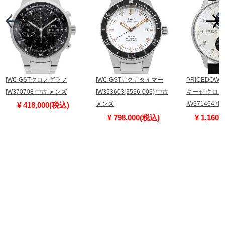
IWC GSTクロノグラフ
IWC GSTアクアタイマー
PRICEDOWN
IW370708 中古 メンズ
IW353603(3536-003) 中古
ギーゼ クロノ
メンズ
IW371464 
¥ 418,000(税込)
¥ 798,000(税込)
¥ 1,160