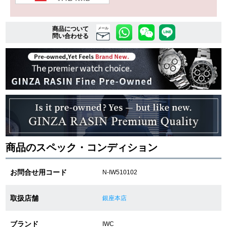
商品について
複数条件で商品を絞り込む
メール
問い合わせる
詳細検索はこちら
ご利用ガイド
GINZA RASINのプレミアムクオリティについて
送料・お支払方法
商品のスペック・コンディション
ショッピングローンの流れ
お問合せ用コード
N-IW510102
よくある質問
取扱店舗
銀座本店
お問い合わせ
ブランド
IWC