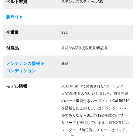
ベルト材質
ステンレススティール/SS
買取専門サロン
腕周り
-
買取ご成約者様限定5万円クーポン
全重量
83g
75%以上保証！中古商品高価買戻し
付属品
外箱/内箱/取扱説明書/保証書
修理・メンテナンスをご希望の方
メンテナンス情報
新品
コンディション
修理依頼をする
モデル情報
2011年SIHHで発表された“ポートフィ
修理・メンテンナンスについて
ノ”の新作を入荷いたしました。自社開発
のハック機能付きムーブメントCal.59210
オーバーホールについて
を搭載したこのモデルは、シングルバレ
ルでありながら8日間(192時間)のパワー
外装仕上げについて
リザーブを実現しています。3時位置にカ
レンダー、6時位置にスモールセコンド、
電池交換について