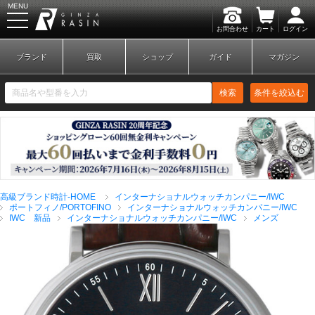
MENU
お問合わせ
カート
ログイン
GINZA RASIN
ブランド
買取
ショップ
ガイド
マガジン
検索
条件を絞込む
新規会員登録
ログイン
高級ブランド時計-HOME
インターナショナルウォッチカンパニー/IWC
ブランドから探す
ポートフィノ/PORTOFINO
インターナショナルウォッチカンパニー/IWC
IWC 新品
インターナショナルウォッチカンパニー/IWC
メンズ