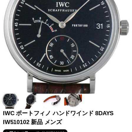
全てのブランドを見
ロレックス
パテック
る
フィリップ
オーデマピゲ
ウブロ
カルティエ
IWC ポートフィノ ハンドワインド 8DAYS
IW510102 新品 メンズ
グランド
オメガ
IWC