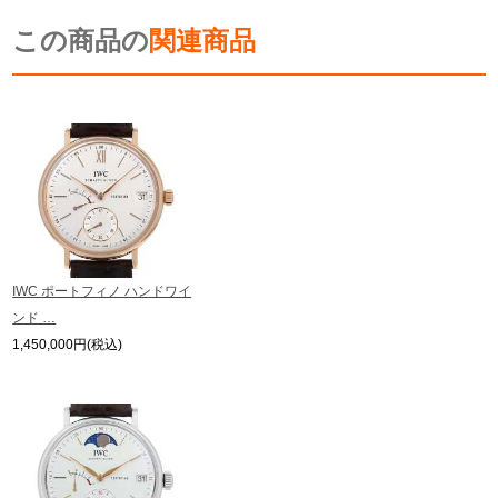
※光の加減やモニターの設定により、実際の商品と色目が異なる場合がござい
新宿店
大阪心斎橋店
この商品の
ます。
関連商品
※シリアルナンバーや限定番号につきましては、プライバシーの関係上WEBへ
買取サロン
の掲載を控えております。
またお電話でお問い合わせ頂きましてもお答えできません。
※当店では店頭販売も行っております為、サイトでのご注文と店頭処理との時
間差で在庫切れになる場合がございます。
予めご了承くださいませ。
GINZA RASIN公式ブログ
また、ご来店にてご購入を希望される場合にも、事前に在庫の確認をお電話か
メールにてお問い合わせいただけますようお願いいたします。
WEBマガジン
買取ブログ
※アンティーク品やユーズド品の場合、外装および内部機械に代替部品を使用
している場合がございます。
※表示の定価は、入荷時の価格となっております。
IWC ポートフィノ ハンドワイ
現在の定価と異なる場合がございますのでご了承くださいませ。
SNS・動画
ンド …
1,450,000円(税込)
For Overseas Customers
English
简体中文