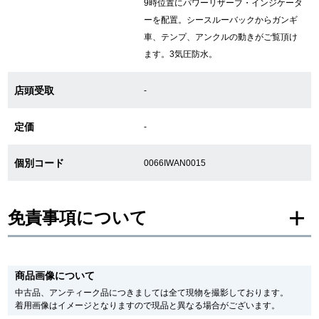
9時位置にパワーリザーブ・インジケータ
ーを配置。シースルーバックからガンギ
車、テンプ、アンクルの動きがご覧頂け
GINZA RASINについて
ます。3気圧防水。
お客様の声・口コミ
店頭受取
-
GINZA RASINの中古腕時計について
定価
-
スタッフフォト
個別コード
0066IWAN0015
受賞歴
求人情報
免責事項について
※新品・未使用品の商品画像は、同一モデルの画像を使用し掲載致しておりま
す。
店舗情報
商品画像について
メーカー保護シールの有無に個体差がございますのでご了承下さいませ。
また、メーカーにてマイナーチェンジがなされる場合がございますが、在庫品
中古品、アンティーク品につきましては全て現物を撮影しております。
の仕様で販売させていただきますので予めご了承の程お願いいたします。
銀座中央通り店
銀座本店
着用画像はイメージとなりますので現品と異なる場合がございます。
尚、中古品、アンティーク品につきましては現品を撮影しております。