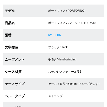
モデル
ポートフィノ / PORTOFINO
ショップサービス
商品名
ポートフィノ ハンドワインド 8DAYS
保証・アフターサービス
型番
IW510102
ラッピングサービス
文字盤色
ブラック/Black
腕時計サイズ調整サービス
店舗受け取りサービス
ムーブメント
手巻き/Hand-Winding
店舗取り寄せサービス
ケース材質
ステンレススティール/SS
ケースサイズ
ケース：直径 45.0mm (リューズ含まず）
買取・下取りをご希望の方
ベルトタイプ
ストラップ
買取・下取りはこちら