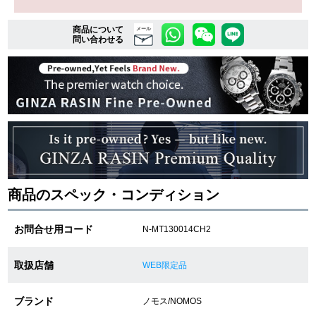
商品について
メール
問い合わせる
複数条件で商品を絞り込む
詳細検索はこちら
ご利用ガイド
GINZA RASINのプレミアムクオリティについて
商品のスペック・コンディション
送料・お支払方法
お問合せ用コード
N-MT130014CH2
ショッピングローンの流れ
よくある質問
取扱店舗
WEB限定品
お問い合わせ
ブランド
ノモス/NOMOS