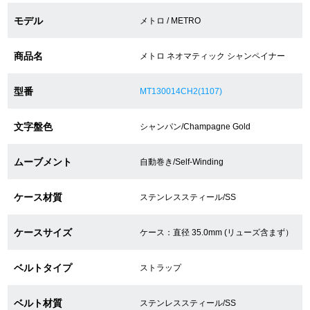
モデル
メトロ / METRO
ショップサービス
商品名
メトロ ネオマティック シャンペイナー
保証・アフターサービス
型番
MT130014CH2(1107)
ラッピングサービス
文字盤色
シャンパン/Champagne Gold
腕時計サイズ調整サービス
ムーブメント
自動巻き/Self-Winding
店舗受け取りサービス
ケース材質
ステンレススティール/SS
店舗取り寄せサービス
ケースサイズ
ケース：直径 35.0mm (リューズ含まず）
買取・下取りをご希望の方
ベルトタイプ
ストラップ
買取・下取りはこちら
ベルト材質
ステンレススティール/SS