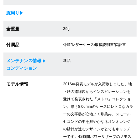
買取専門サロン
腕周り
-
買取ご成約者様限定5万円クーポン
全重量
39g
75%以上保証！中古商品高価買戻し
付属品
外箱/レザーケース/取扱説明書/保証書
メンテナンス情報
新品
修理・メンテナンスをご希望の方
コンディション
修理依頼をする
モデル情報
2016年発表モデルが入荷致しました。地
下鉄の路線図からインスピレーションを
修理・メンテンナンスについて
受けて発表された「メトロ」コレクショ
ン。厚さ8.06mmのケースにレトロなカラ
オーバーホールについて
ーの文字盤が心地よく馴染み、スモール
外装仕上げについて
セコンドの中を鮮やかなネオンオレンジ
の秒針が進むデザインがとてもキャッチ
電池交換について
ーです。42時間パワーリザーブのノモス