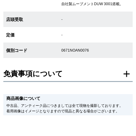
自社製ムーブメントDUW 3001搭載。
店頭受取
GINZA RASINについて
-
定価
-
お客様の声・口コミ
GINZA RASINの中古腕時計について
個別コード
0671NOAN0076
スタッフフォト
免責事項について
受賞歴
※新品・未使用品の商品画像は、同一モデルの画像を使用し掲載致しておりま
求人情報
す。
商品画像について
メーカー保護シールの有無に個体差がございますのでご了承下さいませ。
また、メーカーにてマイナーチェンジがなされる場合がございますが、在庫品
中古品、アンティーク品につきましては全て現物を撮影しております。
の仕様で販売させていただきますので予めご了承の程お願いいたします。
着用画像はイメージとなりますので現品と異なる場合がございます。
尚、中古品、アンティーク品につきましては現品を撮影しております。
店舗情報
※光の加減やモニターの設定により、実際の商品と色目が異なる場合がござい
ます。
銀座中央通り店
銀座本店
※シリアルナンバーや限定番号につきましては、プライバシーの関係上WEBへ