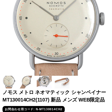
全てのブランドを見
ロレックス
パテック
る
フィリップ
オーデマピゲ
ウブロ
カルティエ
ノモス メトロ ネオマティック シャンペイナー
MT130014CH2(1107) 新品 メンズ WEB限定品
グランド
オメガ
IWC
お問合わせ用コード: N-MT130014CH2