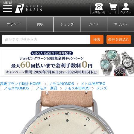
MENU
お問合わせ
カート
ログイン
GINZA RASIN
ブランド
買取
ショップ
ガイド
マガジン
検索
条件を絞込む
新規会員登録
ログイン
高級ブランド時計-HOME
ノモス/NOMOS
メトロ/METRO
ブランドから探す
ノモス/NOMOS
ノモス 新品
ノモス/NOMOS
メンズ