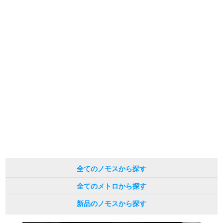
の掲載を控えております。
新宿店
大阪心斎橋店
またお電話でお問い合わせ頂きましてもお答えできません。
※当店では店頭販売も行っております為、サイトでのご注文と店頭処理との時
間差で在庫切れになる場合がございます。
買取サロン
予めご了承くださいませ。
また、ご来店にてご購入を希望される場合にも、事前に在庫の確認をお電話か
メールにてお問い合わせいただけますようお願いいたします。
※アンティーク品やユーズド品の場合、外装および内部機械に代替部品を使用
GINZA RASIN公式ブログ
している場合がございます。
※表示の定価は、入荷時の価格となっております。
WEBマガジン
買取ブログ
現在の定価と異なる場合がございますのでご了承くださいませ。
SNS・動画
全てのノモスから探す
全てのメトロから探す
For Overseas Customers
新品のノモスから探す
English
简体中文