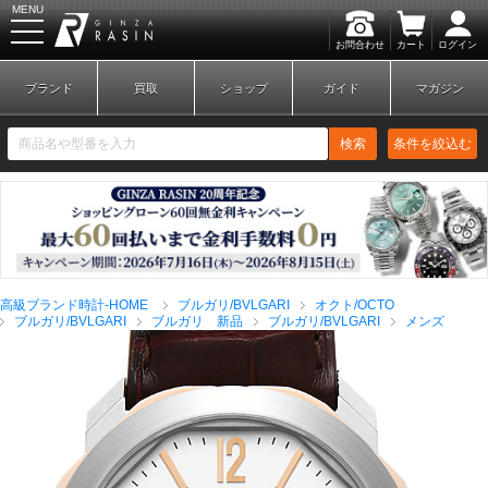
MENU
お問合わせ
カート
ログイン
GINZA RASIN
ブランド
買取
ショップ
ガイド
マガジン
検索
条件を絞込む
新規会員登録
ログイン
高級ブランド時計-HOME
ブルガリ/BVLGARI
オクト/OCTO
ブランドから探す
ブルガリ/BVLGARI
ブルガリ 新品
ブルガリ/BVLGARI
メンズ