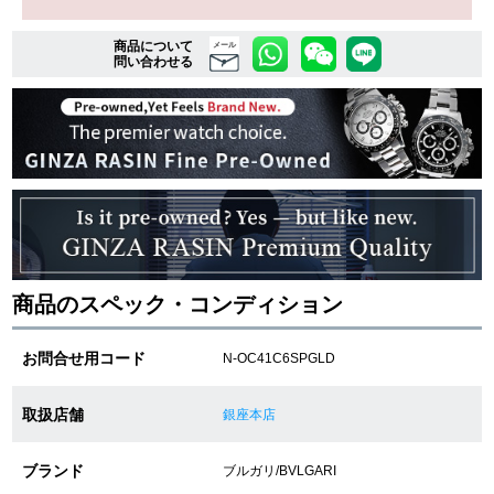
商品について
メール
問い合わせる
複数条件で商品を絞り込む
詳細検索はこちら
ご利用ガイド
GINZA RASINのプレミアムクオリティについて
商品のスペック・コンディション
送料・お支払方法
お問合せ用コード
N-OC41C6SPGLD
ショッピングローンの流れ
よくある質問
取扱店舗
銀座本店
お問い合わせ
ブランド
ブルガリ/BVLGARI