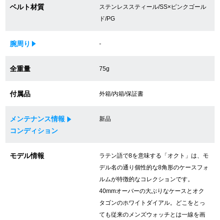
ベルト材質
ステンレススティール/SS×ピンクゴール
買取専門サロン
ド/PG
買取ご成約者様限定5万円クーポン
腕周り
-
75%以上保証！中古商品高価買戻し
全重量
75g
付属品
外箱/内箱/保証書
修理・メンテナンスをご希望の方
メンテナンス情報
新品
修理依頼をする
コンディション
修理・メンテンナンスについて
モデル情報
ラテン語で8を意味する「オクト」は、モ
デル名の通り個性的な8角形のケースフォ
オーバーホールについて
ルムが特徴的なコレクションです。
外装仕上げについて
40mmオーバーの大ぶりなケースとオク
タゴンのホワイトダイアル。どこをとっ
電池交換について
ても従来のメンズウォッチとは一線を画