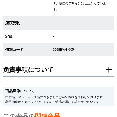
す、独自のデザインに仕上がっていま
す。
GINZA RASINについて
店頭受取
-
お客様の声・口コミ
定価
-
GINZA RASINの中古腕時計について
個別コード
0068BVAN0054
スタッフフォト
受賞歴
免責事項について
求人情報
※新品・未使用品の商品画像は、同一モデルの画像を使用し掲載致しておりま
す。
商品画像について
メーカー保護シールの有無に個体差がございますのでご了承下さいませ。
また、メーカーにてマイナーチェンジがなされる場合がございますが、在庫品
中古品、アンティーク品につきましては全て現物を撮影しております。
店舗情報
の仕様で販売させていただきますので予めご了承の程お願いいたします。
着用画像はイメージとなりますので現品と異なる場合がございます。
尚、中古品、アンティーク品につきましては現品を撮影しております。
※光の加減やモニターの設定により、実際の商品と色目が異なる場合がござい
銀座中央通り店
銀座本店
この商品の
ます。
関連商品