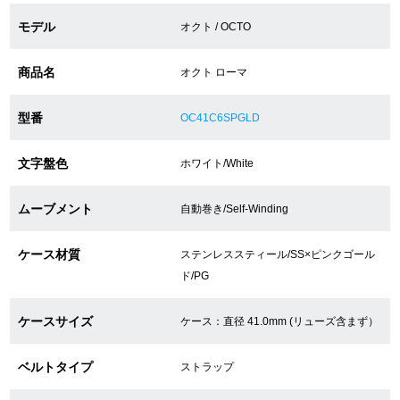
モデル
オクト / OCTO
ショップサービス
商品名
オクト ローマ
保証・アフターサービス
型番
OC41C6SPGLD
ラッピングサービス
文字盤色
ホワイト/White
腕時計サイズ調整サービス
ムーブメント
自動巻き/Self-Winding
店舗受け取りサービス
ケース材質
ステンレススティール/SS×ピンクゴール
店舗取り寄せサービス
ド/PG
ケースサイズ
ケース：直径 41.0mm (リューズ含まず）
買取・下取りをご希望の方
ベルトタイプ
ストラップ
買取・下取りはこちら