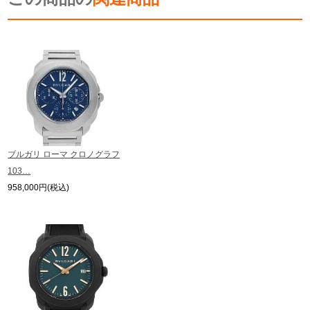
※シリアルナンバーや限定番号につきましては、プライバシーの関係上WEBへ
新宿店
大阪心斎橋店
の掲載を控えております。
またお電話でお問い合わせ頂きましてもお答えできません。
買取サロン
※当店では店頭販売も行っております為、サイトでのご注文と店頭処理との時
間差で在庫切れになる場合がございます。
予めご了承くださいませ。
また、ご来店にてご購入を希望される場合にも、事前に在庫の確認をお電話か
メールにてお問い合わせいただけますようお願いいたします。
GINZA RASIN公式ブログ
※アンティーク品やユーズド品の場合、外装および内部機械に代替部品を使用
している場合がございます。
WEBマガジン
買取ブログ
※表示の定価は、入荷時の価格となっております。
ブルガリ ローマ クロノグラフ
現在の定価と異なる場合がございますのでご了承くださいませ。
103…
958,000円(税込)
SNS・動画
For Overseas Customers
English
简体中文