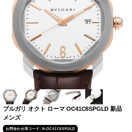
全てのブランドを見
ロレックス
パテック
る
フィリップ
オーデマピゲ
ウブロ
カルティエ
ブルガリ オクト ローマ OC41C6SPGLD 新品
メンズ
グランド
オメガ
IWC
お問合わせ用コード: N-OC41C6SPGLD